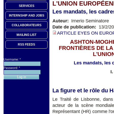
L'UNION EUROPÉEN
SERVICES
Les mandats, les cadres 
INTERNSHIP AND JOBS
Auteur:
Irnerio Seminatore
COLLABORATEURS
Date de publication:
13/2/2
ARTICLE EYES ON EUROP
MAILING LIST
ASHTON-MOGHE
RSS FEEDS
FRONTIÈRES DE LA
L'UNI
Username:
*
Les mandats, les c
Password:
*
I
La figure et le rôle du
Le Traité de Lisbonne, dans
acteur de la scène mondiale
Représentant (HR) comme l'org