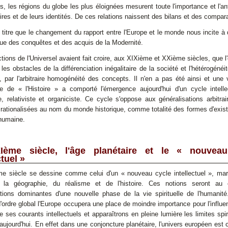
, les régions du globe les plus éloignées mesurent toute l'importance et l'a
oires et de leurs identités. De ces relations naissent des bilans et des compar
 titre que le changement du rapport entre l'Europe
et le monde nous incite à
ique des conquêtes et des acquis de la Modernité.
tions de l'Universel avaient fait croire, aux XIXième et XXième siècles, que l'
les obstacles de la différenciation inégalitaire de la société et l'hétérogénéit
 par l'arbitraire homogénéité des concepts. Il n'en a pas été ainsi et une
iste de « l'Histoire » a comporté
l'émergence aujourd'hui
d'un cycle intelle
te, relativiste et organiciste. Ce cycle s'oppose aux généralisations arbitra
 rationalisées au nom du monde historique, comme totalité des formes d'exis
 humaine.
Ième siècle, l'âge planétaire et le « nouveau
ctuel »
e siècle se dessine comme celui d'un « nouveau cycle intellectuel », mar
e la géographie, du réalisme et de l'histoire. Ces notions seront au
tions dominantes d'une nouvelle phase de la vie spirituelle de l'humanit
'ordre global l'Europe occupera une place de moindre importance pour l'influ
e ses courants intellectuels et apparaîtrons en pleine lumière les limites spir
'aujourd'hui. En effet dans une conjoncture planétaire, l'univers européen est 