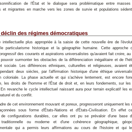
sonnification de l'État et le dialogue sera problématique entre masse
s et migrantes en marche vers les zones de survie et populations sédent
e déclin des régimes démocratiques
 intellectuelle plus appropriée à la saisie de cette nouvelle ère de l'évolu
 le particularisme historique et la géographie humaine. Cette approche 
progressif des courants et aspirations universalistes qu'avaient fait croire, a
 pouvoir surmonter les obstacles de la différenciation inégalitaire et de l'hé
et sociale. Les différences ethniques, culturelles et religieuses, avaient 
endant deux siècles, par l'affirmation historique d'une éthique universali
on coloniale. La phase actuelle et qui s'achève lentement, est encore fon
, les droits de l'homme et l'État de droit et, en leurs fondements, sur le
En revanche le cycle intellectuel naissant aura pour terrain explicatif les 
naturel et du conflit.
adre de cet environnement mouvant et poreux, progresseront uniquement les n
açonnées sous forme d'États-Nations et d'États-Civilisation. En effet c
 de configurations durables, car elles ont pu se prévaloir d'une base de
e, traditionnelle ou moderne et d'une cohérence géographique, géopol
mentale qui a permis leurs affirmations au cours de l'histoire et qui l