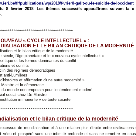
.ieri.be/fr/publications/wp/2018/f-vrier/l-galit-ou-le-suicide-de-loccident
du 8 février 2018.
Les thèmes
successifs
apparaîtrons
suivant la «
».
***********************************
 NOUVEAU « CYCLE INTELLECTUEL » :
DIALISATION ET LE BILAN CRITIQUE DE LA MODERNITÉ
isation et le bilan critique de la modernité
siècle, l'âge planétaire et le « nouveau cycle intellectuel »
politique et les formes dominantes du conflit
tions et conflits
éclin des régimes démocratiques
t anti-Lumières
d'histoires et affirmation d'une autre modernité »
Maistre et la démocratie
 du monde contemporain pour l'entendement modéré
cial social chez De Maistre
onstitution immanente » de toute société
***********************************
ialisation et le bilan critique de la modernité
rocessus de mondialisation et à une relation plus étroite entre civilisations 
nt vécu et prospéré sans une intimité profonde et sans se remettre en caus