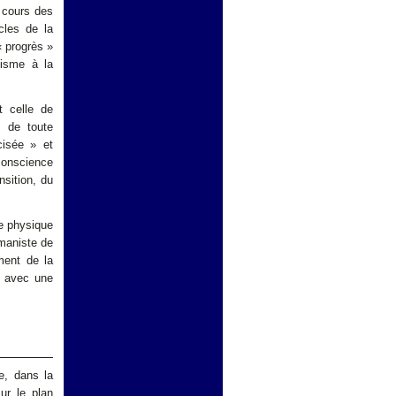
u cours des
cles de la
« progrès »
cisme à la
t celle de
, de toute
cisée » et
conscience
nsition, du
ce physique
maniste de
ement de la
t avec une
e, dans la
ur le plan