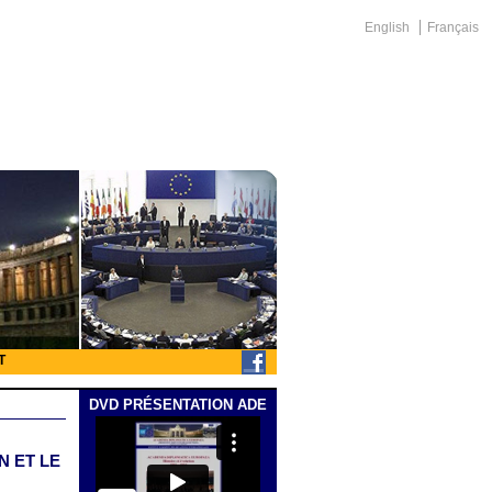
English
Français
T
DVD PRÉSENTATION ADE
N ET LE