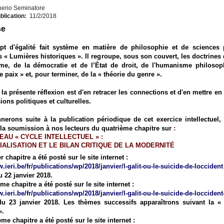
nerio Seminatore
blication:
11/2/2018
se
pt d'égalité fait système en matière de philosophie et de sciences p
s « Lumières historiques ». Il regroupe, sous son couvert, les doctrines 
me, de la démocratie et de l’État de droit, de l'humanisme philosop
e paix » et, pour terminer, de la « théorie du genre ».
 la présente réflexion est d'en retracer les connections et d'en mettre en 
ions politiques et culturelles.
erons suite à la publication périodique de cet exercice intellectuel,
 la soumission à nos lecteurs du quatrième chapitre sur
:
EAU « CYCLE INTELLECTUEL » :
IALISATION ET LE BILAN CRITIQUE DE LA MODERNITÉ
 chapitre a été posté sur le site internet :
.ieri.be/fr/publications/wp/2018/janvier/l-galit-ou-le-suicide-de-loccident
u 22 janvier 2018.
e chapitre a été posté sur le site internet :
.ieri.be/fr/publications/wp/2018/janvier/l-galit-ou-le-suicide-de-loccident
u 23 janvier 2018.
Les thèmes
successifs
apparaîtrons
suivant la «
».
me chapitre a été posté sur le site internet :