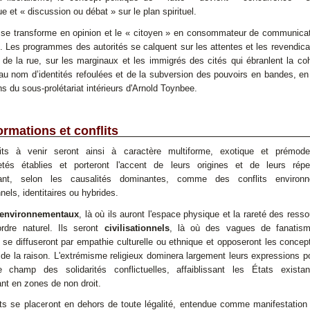
 et « discussion ou débat » sur le plan spirituel.
 se transforme en opinion et le « citoyen » en consommateur de communicat
Les programmes des autorités se calquent sur les attentes et les revendica
de la rue, sur les marginaux et les immigrés des cités qui ébranlent la co
 au nom d’identités refoulées et de la subversion des pouvoirs en bandes, e
ns du sous-prolétariat intérieurs d'Arnold Toynbee.
rmations et conflits
its à venir seront ainsi à caractère multiforme, exotique et prémod
etés établies et porteront l'accent de leurs origines et de leurs répe
sant, selon les causalités dominantes, comme des conflits environn
nnels, identitaires ou hybrides.
environnementaux
, là où ils auront l'espace physique et la rareté des ress
ordre naturel. Ils seront
civilisationnels
, là où des vagues de fanatis
, se diffuseront par empathie culturelle ou ethnique et opposeront les concep
e de la raison. L'extrémisme religieux dominera largement leurs expressions po
le champ des solidarités conflictuelles, affaiblissant les États exista
nt en zones de non droit.
ts se placeront en dehors de toute légalité, entendue comme manifestation 