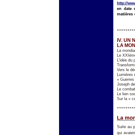
http://www
en date 
matières 
********
IV. UN
LA MON
La mondial
Le XXIème 
L'idée du 
Transforma
Vers le d
Lumières e
« Guerres 
Joseph de 
Le combat
Le lien so
Sur la « c
********
La mond
Suite au p
qui avaie