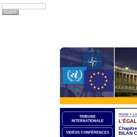
Home
»
Li
TRIBUNE
L'ÉGAL
INTERNATIONALE
Chapitr
VIDÉOS CONFÉRENCES
BILAN 