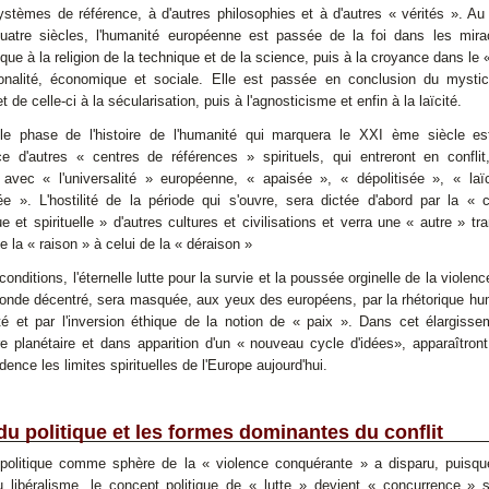
ystèmes de référence, à d'autres philosophies et à d'autres « vérités ». A
quatre siècles, l'humanité européenne est passée de la foi dans les mira
ue à la religion de la technique et de la science, puis à la croyance dans le 
ionalité, économique et sociale. Elle est passée en conclusion du mysti
t de celle-ci à la sécularisation, puis à l'agnosticisme et enfin à la laïcité.
le phase de l'histoire de l'humanité qui marquera le XXI ème siècle es
ce d'autres « centres de références » spirituels, qui entreront en conflit
 avec « l'universalité » européenne, « apaisée », « dépolitisée », « laï
sée ». L'hostilité de la période qui s'ouvre, sera dictée d'abord par la « 
ue et spirituelle » d'autres cultures et civilisations et verra une « autre » tra
 la « raison » à celui de la « déraison »
onditions, l'éternelle lutte pour la survie et la poussée orginelle de la violen
onde décentré, sera masquée, aux yeux des européens, par la rhétorique hu
ité et par l'inversion éthique de la notion de « paix ». Dans cet élargiss
re planétaire et dans apparition d'un « nouveau cycle d'idées», apparaîtron
dence les limites spirituelles de l'Europe aujourd'hui.
du politique et les formes dominantes du conflit
 politique comme sphère de la « violence conquérante » a disparu, puisqu
 libéralisme, le concept politique de « lutte » devient « concurrence » s