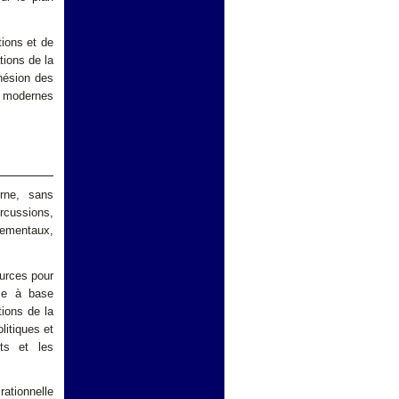
ions et de
tions de la
hésion des
n modernes
erne, sans
rcussions,
ementaux,
ources pour
me à base
tions de la
litiques et
nts et les
rationnelle