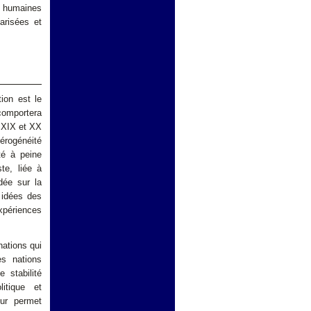
s humaines
arisées et
tion est le
comportera
u XIX et XX
térogénéité
été à peine
ste, liée à
dée sur la
s idées des
expériences
ations qui
es nations
 stabilité
itique et
eur permet