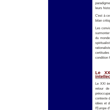
paradigmes
leurs hist
C'est à ce
bilan crit
Les convic
surmonter 
du monde,
spiritual
rationalis
certitudes
condition
Le XX
intelle
Le XXI èm
retour d
préoccupa
contexte d
idées et d
l'Europe d