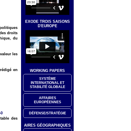
EXODE TROIS SAISONS
D'EUROPE
olitiques
des droits
hique, du
valeur les
 rédigé en
WORKING PAPERS
SYSTÈME
INTERNATIONAL ET
STABILITÉ GLOBALE
AFFAIRES
EUROPÉENNES
-0
DÉFENSE/STRATÉGIE
 table des
AIRES GÉOGRAPHIQUES