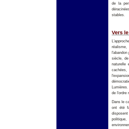
de la per
déracinée
stables.
Vers l
L'approche
réalisme,
l'abandon 
siècle, de
naturelle 
cachées, p
l'expansi
démocratie
Lumières. 
de l'ordre 
Dans le c
ont été f
disposent
politiqu
environne