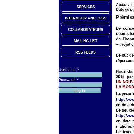
Auteur:
Ir
SERVICES
Date de pu
Prémis
INTERNSHIP AND JOBS
Le conce
COLLABORATEURS
depuis le
de l'hom
MAILING LIST
« projet d
RSS FEEDS
Le but de
répercuss
Username:
*
Nous donn
2015, par
Password:
*
UN NOUV
LA MOND
Le premier
http://www
en date d
Le deuxièm
http://www
en date d
matières 
Le troisiè