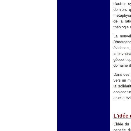
d'autres s
derniers 
métaphysiq
de la rat
théologie e
La nouvel
l'émergen
évidence,
« privati
géopolitiq
domaine de
Dans ces c
vers un m
la solidar
conjonctu
cruelle évi
L'idée 
L’idée du
pensée du