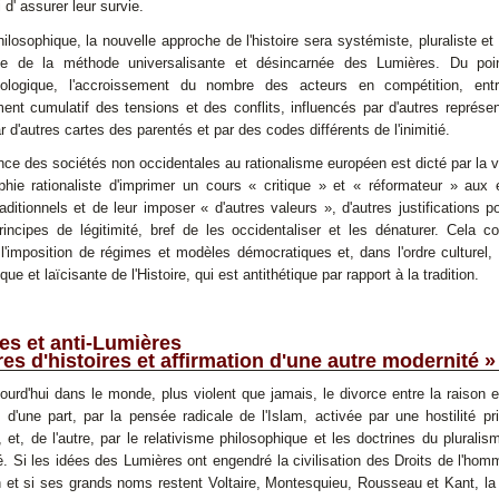
 d' assurer leur survie.
ilosophique, la nouvelle approche de l'histoire sera systémiste, pluraliste e
que de la méthode universalisante et désincarnée des Lumières. Du po
ologique, l'accroissement du nombre des acteurs en compétition, entr
nt cumulatif des tensions et des conflits, influencés par d'autres représe
 d'autres cartes des parentés et par des codes différents de l'inimitié.
nce des sociétés non occidentales au rationalisme européen est dicté par la 
ophie rationaliste d'imprimer un cours « critique » et « réformateur » aux
aditionnels et de leur imposer « d'autres valeurs », d'autres justifications po
rincipes de légitimité, bref de les occidentaliser et les dénaturer. Cela 
r l'imposition de régimes et modèles démocratiques et, dans l'ordre culturel,
ue et laïcisante de l'Histoire, qui est antithétique par rapport à la tradition.
es et anti-Lumières
es d'histoires et affirmation d'une autre modernité »
ourd'hui dans le monde, plus violent que jamais, le divorce entre la raison et
, d'une part, par la pensée radicale de l'Islam, activée par une hostilité pri
, et, de l'autre, par le relativisme philosophique et les doctrines du pluralis
. Si les idées des Lumières ont engendré la civilisation des Droits de l'hom
 et si ses grands noms restent Voltaire, Montesquieu, Rousseau et Kant, la