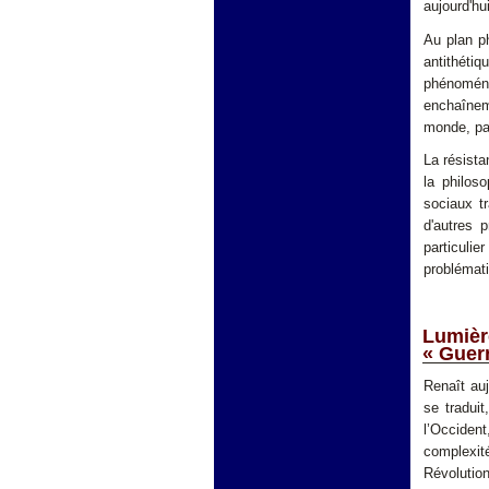
aujourd'hui
Au plan ph
antithéti
phénomén
enchaîneme
monde, par
La résista
la philos
sociaux tr
d'autres p
particulie
problématiq
Lumièr
« Guerr
Renaît auj
se traduit
l’Occident
complexité
Révolution