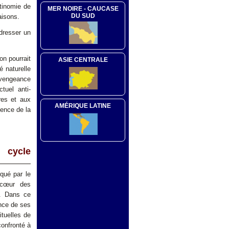
ntinomie de
MER NOIRE - CAUCASE
DU SUD
aisons.
 dresser un
on pourrait
ASIE CENTRALE
é naturelle
 vengeance
ctuel anti-
ires et aux
AMÉRIQUE LATINE
tence de la
 cycle
qué par le
 cœur des
é. Dans ce
ence de ses
ituelles de
confronté à