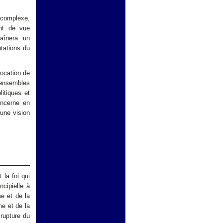
t complexe,
int de vue
aînera un
ntations du
vocation de
 ensembles
litiques et
concerne en
 une vision
 la foi qui
ncipielle à
me et de la
me et de la
 rupture du