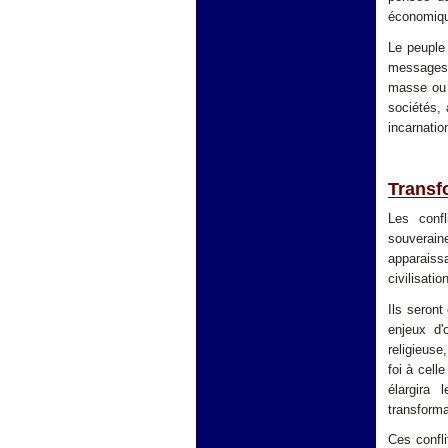
économique
Le peuple
messages. 
masse ou 
sociétés,
incarnatio
Transfo
Les confl
souverain
apparais
civilisatio
Ils seront
enjeux d'
religieuse
foi à cell
élargira 
transforma
Ces confli