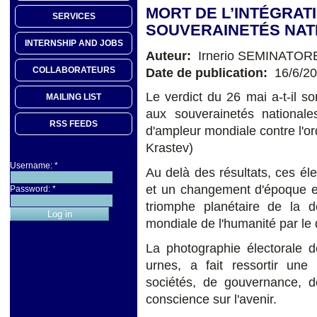
MORT DE L’INTÉGRAT
SERVICES
SOUVERAINETÉS NAT
INTERNSHIP AND JOBS
Auteur:
Irnerio SEMINATOR
COLLABORATEURS
Date de publication:
16/6/2
Le verdict du 26 mai a-t-il son
MAILING LIST
aux souverainetés nationale
RSS FEEDS
d'ampleur mondiale contre l'or
Krastev)
Username:
*
Au delà des résultats, ces él
et un changement d'époque et 
Password:
*
triomphe planétaire de la dé
mondiale de l'humanité par le 
La photographie électorale 
urnes, a fait ressortir une
sociétés, de gouvernance, de
conscience sur l'avenir.