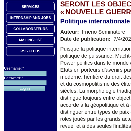
SERONT LES OBJECT
SERVICES
« NOUVELLE GUERRE
INTERNSHIP AND JOBS
Politique internationale
COLLABORATEURS
Auteur:
Irnerio Seminatore
Date de publication:
7/4/20
MAILING LIST
Puisque la politique internati
RSS FEEDS
politique de puissance, Macht-
Power politics dans le monde 
Username:
*
Etats en porteurs d'avenirs pa
moderne, héritière du droit d
Password:
*
et du cosmopolitisme des élit
siècles. La morphologie triadi
distingue toujours entre objecti
accorde à la géopolitique et à
distinguer entre types de paix
rôles joués par les grands ac
revue et à des seules finalité