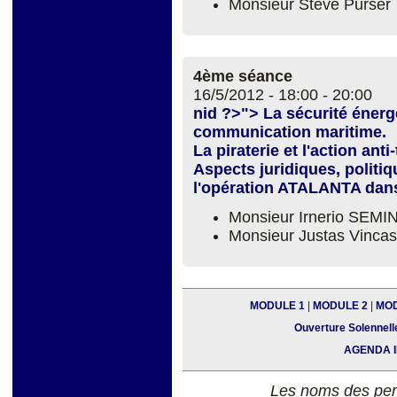
Monsieur Steve Purser
4ème séance
16/5/2012 -
18:00
-
20:00
nid ?>"> La sécurité énergé
communication maritime.
La piraterie et l'action anti-
Aspects juridiques, politiq
l'opération ATALANTA dans
Monsieur Irnerio SEM
Monsieur Justas Vinc
MODULE 1
|
MODULE 2
|
MOD
Ouverture Solennell
AGENDA I
Les noms des per