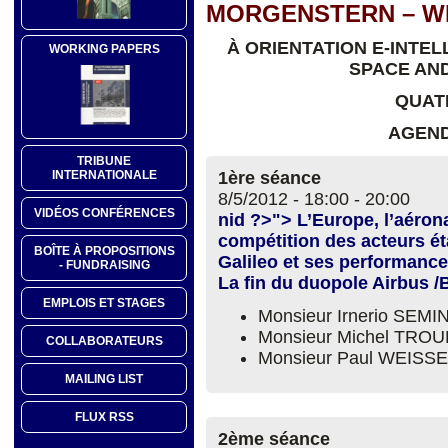
MORGENSTERN – W
À ORIENTATION E-INTELL
WORKING PAPERS
SPACE AND
QUAT
AGEND
TRIBUNE
1ère séance
INTERNATIONALE
8/5/2012 -
18:00
-
20:00
VIDÉOS CONFÉRENCES
nid ?>"> L’Europe, l’aérona
compétition des acteurs ét
BOÎTE À PROPOSITIONS
Galileo et ses performanc
- FUNDRAISING
La fin du duopole Airbus 
EMPLOIS ET STAGES
Monsieur Irnerio SEM
Monsieur Michel TR
COLLABORATEURS
Monsieur Paul WEIS
MAILING LIST
FLUX RSS
2ème séance