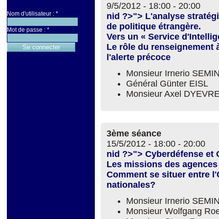
9/5/2012 -
18:00
-
20:00
Nom d'utilisateur :
*
nid ?>"> L'analyse straté
de politique étrangère.
Mot de passe :
*
Vers un « Service d'Intelli
Le rôle du renseignement 
l'alerte précoce
Monsieur Irnerio SEM
Général Günter EISL
Monsieur Axel DYEVR
3ème séance
15/5/2012 -
18:00
-
20:00
nid ?>"> Cyberdéfense et 
Les missions des agences
Comment se situer entre l'
nationales?
Monsieur Irnerio SEM
Monsieur Wolfgang Roe