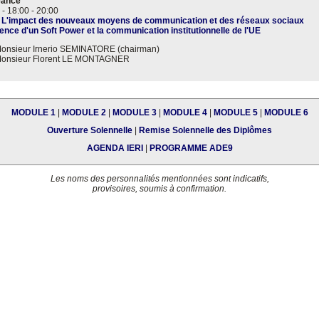
éance
 -
18:00
-
20:00
> L'impact des nouveaux moyens de communication et des réseaux sociaux
nce d'un Soft Power et la communication institutionnelle de l'UE
onsieur Irnerio SEMINATORE (chairman)
onsieur Florent LE MONTAGNER
MODULE 1
|
MODULE 2
|
MODULE 3
|
MODULE 4
|
MODULE 5
|
MODULE 6
Ouverture Solennelle
|
Remise Solennelle des Diplômes
AGENDA IERI
|
PROGRAMME ADE9
Les noms des personnalités mentionnées sont indicatifs,
provisoires, soumis à confirmation.