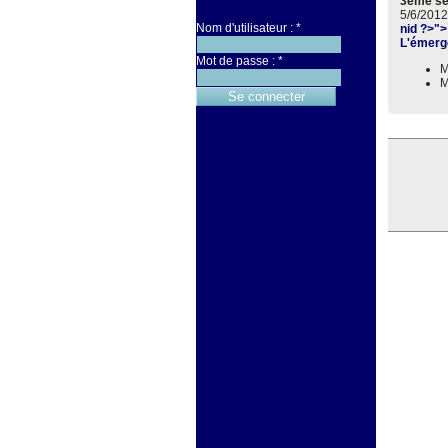
3ème s
5/6/2012
Nom d'utilisateur :
*
nid ?>"
L'émerge
Mot de passe :
*
M
M