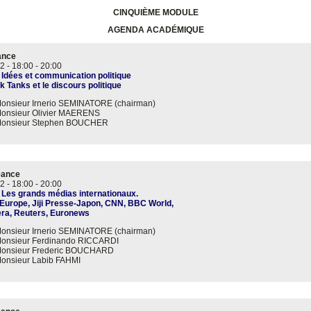
CINQUIÈME MODULE
AGENDA ACADÉMIQUE
ance
2 -
18:00
-
20:00
 Idées et communication politique
k Tanks et le discours politique
onsieur Irnerio SEMINATORE (chairman)
onsieur Olivier MAERENS
onsieur Stephen BOUCHER
éance
2 -
18:00
-
20:00
 Les grands médias internationaux.
Europe, Jiji Presse-Japon, CNN, BBC World,
era, Reuters, Euronews
onsieur Irnerio SEMINATORE (chairman)
onsieur Ferdinando RICCARDI
onsieur Frederic BOUCHARD
onsieur Labib FAHMI