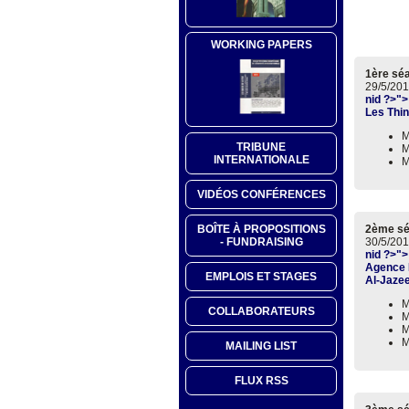
WORKING PAPERS
1ère sé
29/5/201
nid ?>">
Les Thin
M
TRIBUNE
M
INTERNATIONALE
M
VIDÉOS CONFÉRENCES
2ème s
BOÎTE À PROPOSITIONS
30/5/201
- FUNDRAISING
nid ?>">
Agence 
EMPLOIS ET STAGES
Al-Jaze
M
COLLABORATEURS
M
M
M
MAILING LIST
FLUX RSS