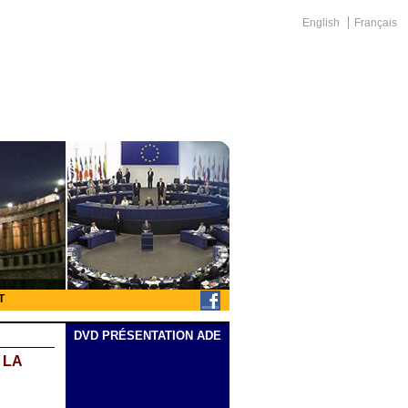
English
Français
T
DVD PRÉSENTATION ADE
 LA