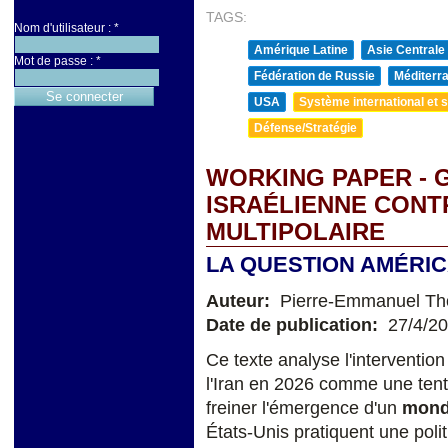
TAGS:
Nom d'utilisateur :
*
Amérique Latine
Asie Centrale
Mot de passe :
*
Fédération de Russie
Méditerra
USA
Système international et st
Défense/Stratégie
WORKING PAPER - 
ISRAÉLIENNE CONT
MULTIPOLAIRE
LA QUESTION AMÉRIC
Auteur:
Pierre-Emmanuel T
Date de publication:
27/4/2
Ce texte analyse l'intervention
l'Iran en 2026 comme une ten
freiner l'émergence d'un
mond
États-Unis pratiquent une poli