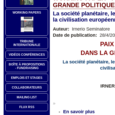
GRANDE POLITIQUE
La société planétaire, le
WORKING PAPERS
la civilisation europée
Auteur:
Irnerio Seminatore
Date de publication:
28/4/2
TRIBUNE
PAIX
INTERNATIONALE
DANS LA G
VIDÉOS CONFÉRENCES
La société planétaire, le
BOÎTE À PROPOSITIONS
civili
- FUNDRAISING
EMPLOIS ET STAGES
IRNER
COLLABORATEURS
MAILING LIST
»
FLUX RSS
En savoir plus