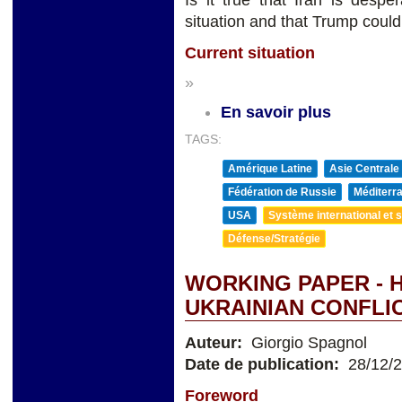
Is it true that Iran is despe
situation and that Trump could
Current situation
»
En savoir plus
TAGS:
Amérique Latine
Asie Centrale
Fédération de Russie
Méditerra
USA
Système international et st
Défense/Stratégie
WORKING PAPER - 
UKRAINIAN CONFLI
Auteur:
Giorgio Spagnol
Date de publication:
28/12/
Foreword