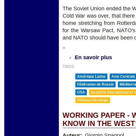
The Soviet Union ended the W
Cold War was over, that the
home stretching from Rotterd
for the Warsaw Pact, NATO's S
and NATO should have been di
»
En savoir plus
TAGS:
Amérique Latine
Asie Centrale
Fédération de Russie
Méditerra
USA
Système international et st
Défense/Stratégie
WORKING PAPER - 
KNOW IN THE WEST
Auteur:
Giorgio Spagnol