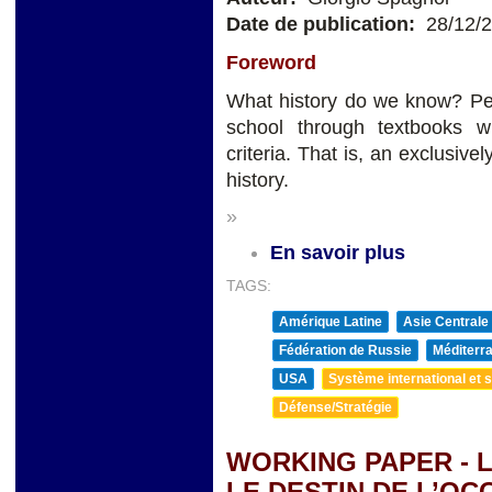
Date de publication:
28/12/
Foreword
What history do we know? Per
school through textbooks wr
criteria. That is, an exclusiv
history.
»
En savoir plus
TAGS:
Amérique Latine
Asie Centrale
Fédération de Russie
Méditerra
USA
Système international et st
Défense/Stratégie
WORKING PAPER - L
LE DESTIN DE L’OCC