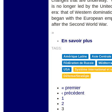
changes that are underway. W
is no longer led by the Unite
era: that of Western dominati
began with the European emp
after the Second World War.
»
En savoir plus
TAGS:
Amérique Latine
Asie Centrale
Fédération de Russie
Méditerra
USA
Système international et st
Défense/Stratégie
« premier
‹ précédent
1
2
3