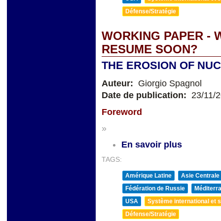
Défense/Stratégie
WORKING PAPER - 
RESUME SOON?
THE EROSION OF NU
Auteur:
Giorgio Spagnol
Date de publication:
23/11/
Foreword
»
En savoir plus
TAGS:
Amérique Latine
Asie Centrale
Fédération de Russie
Méditerra
USA
Système international et st
Défense/Stratégie