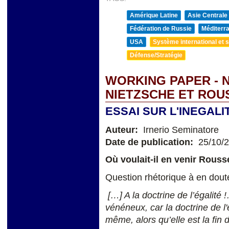
Amérique Latine
Asie Centrale
Fédération de Russie
Méditerra
USA
Système international et st
Défense/Stratégie
WORKING PAPER - 
NIETZSCHE ET ROU
ESSAI SUR L'INEGAL
Auteur:
Irnerio Seminatore
Date de publication:
25/10/
Où voulait-il en venir Rousse
Question rhétorique à en doute
[…] A la doctrine de l’égalité 
vénéneux, car la doctrine de l'
même, alors qu’elle est la fin 