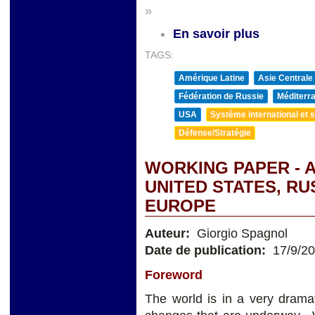
»
En savoir plus
TAGS:
Amérique Latine
Asie Centrale
Fédération de Russie
Méditerra
USA
Système international et st
Défense/Stratégie
WORKING PAPER - 
UNITED STATES, RUSS
EUROPE
Auteur:
Giorgio Spagnol
Date de publication:
17/9/2
Foreword
The world is in a very dramat