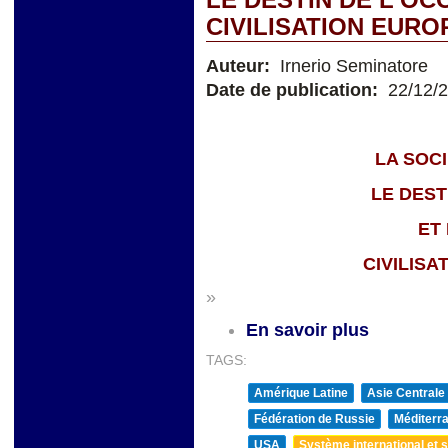
CIVILISATION EUR
Auteur:
Irnerio Seminatore
Date de publication:
22/12/
LA SOCI
LE DEST
ET 
CIVILIS
»
En savoir plus
TAGS:
Amérique Latine
Asie Centrale
Fédération de Russie
Méditerra
USA
Système international et st