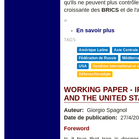
qu'ils ne peuvent plus contrôle
croissante des
BRICS
et de l'
»
En savoir plus
TAGS:
Amérique Latine
Asie Centrale
Fédération de Russie
Méditerra
USA
Système international et st
Défense/Stratégie
WORKING PAPER - I
AND THE UNITED S
Auteur:
Giorgio Spagnol
Date de publication:
27/4/2
Foreword