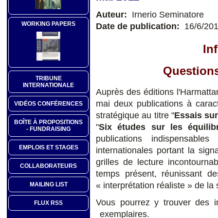
Auteur:
Irnerio Seminatore
WORKING PAPERS
Date de publication:
16/6/20
In
Question
TRIBUNE
INTERNATIONALE
Auprès des éditions l'Harmattan
mai deux publications à caract
VIDÉOS CONFÉRENCES
stratégique au titre "
Essais sur
BOÎTE À PROPOSITIONS
"
Six études sur les équilib
- FUNDRAISING
publications indispensables
EMPLOIS ET STAGES
internationales portant la sig
grilles de lecture incontourn
COLLABORATEURS
temps présent, réunissant de
« interprétation réaliste » de l
MAILING LIST
Vous pourrez y trouver des i
FLUX RSS
exemplaires.