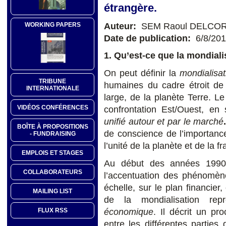
étrangère.
Auteur:
SEM Raoul DELCO
WORKING PAPERS
Date de publication:
6/8/20
1. Qu’est-ce que la mondiali
On peut définir la
mondialisat
TRIBUNE
humaines du cadre étroit de 
INTERNATIONALE
large, de la planète Terre. Le
VIDÉOS CONFÉRENCES
confrontation Est/Ouest, en
unifié autour et par le marché
BOÎTE À PROPOSITIONS
de conscience de l’importanc
- FUNDRAISING
l’unité de la planète et de la fr
EMPLOIS ET STAGES
Au début des années 1990,
COLLABORATEURS
l’accentuation des phénomène
échelle, sur le plan financie
MAILING LIST
de la mondialisation re
économique
. Il décrit un p
FLUX RSS
entre les différentes partie