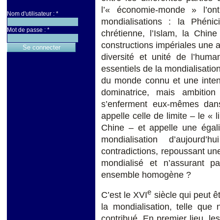
l’« économie-monde » l’on
Nom d'utilisateur :
*
mondialisations : la Phéni
Mot de passe :
*
chrétienne, l’Islam, la Chin
constructions impériales une a
diversité et unité de l’huma
essentiels de la mondialisation
du monde connu et une intent
dominatrice, mais ambition
s’enferment eux-mêmes dans 
appelle celle de limite – le « 
Chine – et appelle une égal
mondialisation d’aujourd’
contradictions, repoussant une
mondialisé et n’assurant p
ensemble homogène ?
e
C’est le XVI
siècle qui peut ê
la mondialisation, telle que
contribué. En premier lieu, le