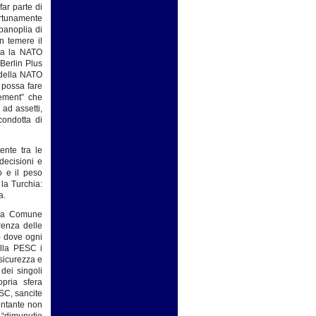
far parte di
ortunamente
 panoplia di
n temere il
osa la NATO
“Berlin Plus
 della NATO
 possa fare
gement” che
ad assetti,
condotta di
ente tra le
decisioni e
o e il peso
la Turchia:
a.
ezza Comune
renza delle
) dove ogni
ella PESC i
 sicurezza e
 dei singoli
pria sfera
ESC, sancite
entante non
 “dimunutio