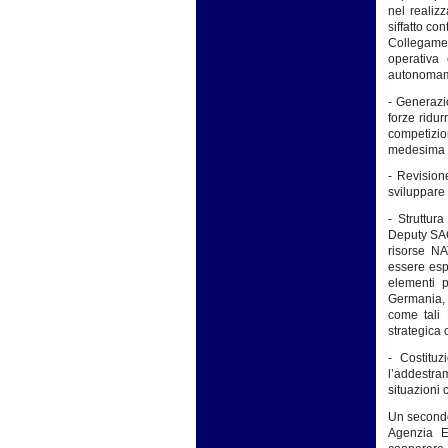
nel realiz
siffatto c
Collegame
operativa 
autonomam
- Generazi
forze ridurr
competizion
medesima (
- Revision
sviluppare 
- Struttur
Deputy SAC
risorse NA
essere esp
elementi 
Germania, 
come tali 
strategica
- Costitu
l’addestram
situazioni 
Un secondo
Agenzia E