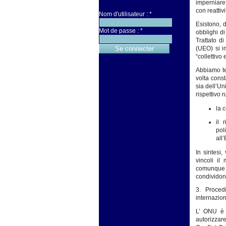
imperniare 
con reattiv
Nom d'utilisateur :
*
Esistono, d
Mot de passe :
*
obblighi di
Trattato d
(UEO) si i
“collettivo
Abbiamo tes
volta cons
sia dell’U
rispettivo 
la 
il 
pol
all
In sintesi
vincoli il
comunque d
condividono
3. Proced
internazion
L’ ONU è l
autorizzar