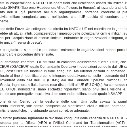
zare la cooperazione NATO-EU in operazioni che richiedano assetti sia militari che
ontesto SHAPE (Supreme Headqurters Allied Powers in Europe), utilizzando anche la
nto dell’UE già presente nel suo organigramma, potrebbe condurre la pian
civile-militare congiunta anche nell’ipotesi che l’UE decida di condurre un
ente.
one delle Forze. Un collegamento diretto tra NATO e UE nel coordinare la genera
ebbe gli attuali attriti, ottimizzerebbe l’impiego delle potenzialità civili e militari, 
e per l’acquisizione di risorse limitate: entrambe le organizzazioni attingono, di
e unica) “riserva di pesca”.
e congiunta di standard e procedure: entrambe le organizzazioni hanno poco 
standard e procedure differenziate.
a di comando coerente. La struttura di comando dell’Accordo “Berlin Plus”, che
EUR (DSACEUR) quale Comandante Operativo in operazioni condotte dall’UE co
TO, costituisce un modello iniziale adeguato. Ma ulteriori opzioni di comando
lorate al fine di identificare come integrare operativamente, sotto il comando d
provenienti dallo SM dell’EU (EUMS) e/o dai Comandi Operativi Nazionali, ch
Grecia, Inghilterra e Italia hanno reso disponibili all’UE (EU OHQs). Va comunque 
EU OHQs, nonostante siano etichettati “operativi”, siano privi della visione e 
 che rimane prerogativa esclusiva di un comando multinazionale quale è SHAPE.
zione di un Centro per la gestione delle crisi. Una volta avviate la pianif
ento interforze, tale centro, composto da pianificatori civili e militari, potrebb
critiche specifiche, individuando azioni correttive adeguate.
 sforzo potrebbe riguardare la revisione congiunta delle capacità di NATO e UE. A t
uropea per la Difesa (AED) e l’Allied Command for Transformation (ACT) 