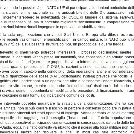
 prevedendo la possibilità per NATO e UE di partecipare alle riunioni periodiche de
 la situazione internazionale tramite appositi briefing delle 3 organizzazioni inte
i incrementerebbero le potenzialità dell’OSCE di fungere da sistema early-wa
ea di responsabilità, ma si potrebbe migliorare sensibilmente la cooperazione t
izzazioni internazionali impegnate in operazioni di stabilizzazione.
la sola organizzazione che vincoli Stati Uniti e Europa alla difesa reciproca 
 le recenti trasformazioni e semplificazioni in campo militare, la NATO può tutt
i, in virtù della sua pesante struttura politica, un prodotto della guerra fredda.
ntervento di snellimento potrebbe interessare il processo decisionale: mentre a
ilitare le decisioni vanno prese all’unanimità, tale consenso plebiscitario potr
 ai livelli inferiori (comitato e gruppo di lavoro) introducendo il voto di maggioran
nte a quanto proposto per l’ ONU, le nazioni che non partecipano a un’oper
 aver voce in capitolo nella condotta di detta operazione, anche in considerazion
tema di ripartizione delle spese (NATO cost-sharing system) prevede che “costs lie
 significa che i partecipanti a un’operazione oltre a sostenerne l’onere finanziario, 
 perdere vite umane, mentre coloro che “chiacchierano” risultano in tal modo 
 Si ravvisa, quindi, l’opportunità di modificare le procedure di finanziamento in 
 creazione di una formula di ripartizione comune dei costi.
re intervento potrebbe riguardare la strategia della comunicazione, che va co
e affinata: non si può correre il rischio di perdere il consenso popolare in patria
e risultano vincenti nei teatri operativi di impiego . Vanno pertanto veicolati messagg
 tempestivi che raggiungano il bersaglio (“hearts and minds” della popolazione ci
 nel teatro operativo) anticipando comunicazioni in senso opposto da parte delle fo
l-Qaida, ecc.). In siffatto contesto va ribadito che il ricorso alla forza militare non ra
inevitabile) mezzo per risolvere le crisi. In molti casi tale approccio ris