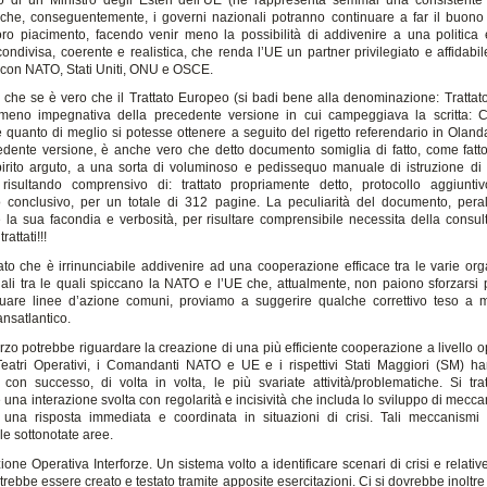
e che, conseguentemente, i governi nazionali potranno continuare a far il buono e
ro piacimento, facendo venir meno la possibilità di addivenire a una politica 
ondivisa, coerente e realistica, che renda l’UE un partner privilegiato e affidabi
i con NATO, Stati Uniti, ONU e OSCE.
to che se è vero che il Trattato Europeo (si badi bene alla denominazione: Trattato
eno impegnativa della precedente versione in cui campeggiava la scritta: C
 quanto di meglio si potesse ottenere a seguito del rigetto referendario in Oland
edente versione, è anche vero che detto documento somiglia di fatto, come fatt
irito arguto, a una sorta di voluminoso e pedissequo manuale di istruzione di 
 risultando comprensivo di: trattato propriamente detto, protocollo aggiuntivo
conclusivo, per un totale di 312 pagine. La peculiarità del documento, peral
 la sua facondia e verbosità, per risultare comprensibile necessita della consul
rattati!!!
ato che è irrinunciabile addivenire ad una cooperazione efficace tra le varie org
nali tra le quali spiccano la NATO e l’UE che, attualmente, non paiono sforzarsi p
iduare linee d’azione comuni, proviamo a suggerire qualche correttivo teso a mi
ansatlantico.
orzo potrebbe riguardare la creazione di una più efficiente cooperazione a livello o
 Teatri Operativi, i Comandanti NATO e UE e i rispettivi Stati Maggiori (SM) h
 con successo, di volta in volta, le più svariate attività/problematiche. Si tra
 una interazione svolta con regolarità e incisività che includa lo sviluppo di mecca
 una risposta immediata e coordinata in situazioni di crisi. Tali meccanismi
le sottonotate aree.
zione Operativa Interforze. Un sistema volto a identificare scenari di crisi e relativ
trebbe essere creato e testato tramite apposite esercitazioni. Ci si dovrebbe inoltre