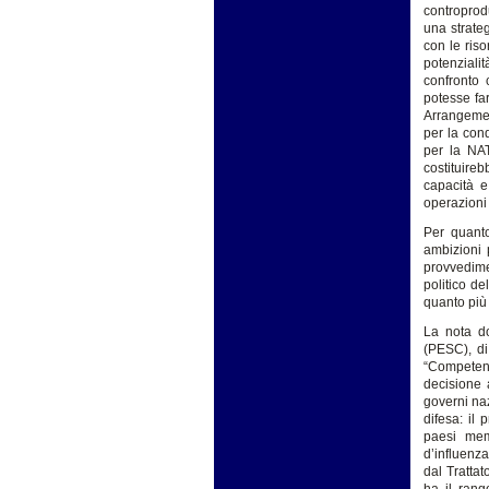
controprodu
una strate
con le riso
potenziali
confronto 
potesse far
Arrangemen
per la con
per la NAT
costituire
capacità e
operazioni
Per quanto
ambizioni 
provvedime
politico d
quanto più 
La nota do
(PESC), di
“Competenz
decisione 
governi naz
difesa: il 
paesi mem
d’influenza
dal Tratta
ha il rang