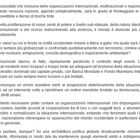
 assodato che nessuna delle organizzazioni internazionali, multinazionali o regional
esto nessuna nazione, agendo unilateralmente, sarà in grado di fronteggiare le 
evedibile e denso di fosche tinte.
ella proliferazione di nuovi centri di potere a livello sub-statuale, della natura ideo
ternazionali e del ricorso indiscriminato alla violenza, il mondo è divenuto più d
turbolento.
di valori su cui si fonda la civiltà occidentale rimane a fatica a galla: ma quale sarà i
o sempre più globalizzato e confrontato quotidianamente con terrorismo, crimine o
ione nucleare, emigrazione, crescita demografica e inquinamento ambientale?
nazionali stanno, di fatto, rapidamente perdendo il controllo degli eventi. L
ali esistenti sono incapaci o troppo lente ad adeguarsi all’evolversi della situazion
eraltro dominato dal capitale privato, con Banca Mondiale e Fondo Monetario Int
iocare un ruolo sempre meno incisivo e più limitato.
munque un errore assistere inerti al progressivo deterioramento della situazio
o ad un intervento volto a ripristinare un ordine mondiale fondato su democrazia, 
 diritti umani.
tanto necessario poter contare su organizzazioni internazionali che dispongano
cedere, tramite accordi di cooperazione tra di loro o con soggetti terzi, a strumenti
estire e normalizzare la situazione internazionale, evitando che fenomeni quali l
 il nazionalismo ridivengano lo spauracchio del mondo occidentale in particolare 
 in generale.
 puntare, dunque? Su una architettura politica globale drasticamente reinven
mente, riformulata in modo tale da mantenerne quegli elementi validi e indispensa