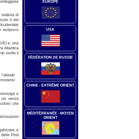
EUROPE
fronteggiare
n materia di
ticolo V del
Occidentale
USA
e reciproco
l’UE) e, una
a Atlantica
e svolto il
FÉDÉRATION DE RUSSIE
l’alleato
 prossimo
CHINE - EXTRÊME ORIENT
coinvolga e
o ciò senza
 coloro che
MÉDITÉRRANÉE - MOYEN
nizzazioni
ORIENT
galizzare e
 delle Post