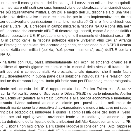
cente per il conseguimento dei fini strategici. I mezzi non militari devono quindi 
gia integrata e utilizzati con cura, tempestività e ponderatezza, bilanciandoli opp
rse più squisitamente militari. E chi più e meglio dell’UE dispone sia di una tale
tà civili sia delle relative risorse economiche per la loro implementazione, da no
con qualsivoglia organizzazione in ambito mondiale? Ci si è finora chiesti c
e per aiutare l’UE a crescere in campo militare: la risposta NATO è consistita nel 
t” , accordo che consente all’UE di ricorrere agli assetti, capacità e potenzialità
dotta di operazioni UE. E’ probabilmente giunto il momento di chiedersi cosa l’UE
O in campo civile: la risposta potrebbe essere un”Berlin Plus Civilian Arran
bbe l’immagine speculare dell’accordo originario, consentendo alla NATO il ricorso 
 potenzialità non militari (polizia, “soft power instrments”, ecc.) dell’UE per la 
 NATO.
 ha tratto con l’UE, balza immediatamente agli occhi lo stridente divario esist
politiche di questo gigante economico e la capacità dello stesso di tradurle in 
nti coerenti e consequenziali. Va precisato, a tale riguardo, che il ruolo futur
ell’UE dipenderanno in buona parte dalla soluzione individuata nelle relazioni con 
forti ne risulteranno i legami, tanto più facile sarà per l’Europa agire da protagonist
lente nel contesto dell’UE è rappresentata dalla Politica Estera e di Sicur
 cui la Politica Europea di Sicurezza e Difesa (PESD) è parte integrante. A diffe
e Esclusive” (relative al Mercato Comune e alla politica economica e monetaria
assunta diviene automaticamente vincolante per i paesi membri, nell’ambito d
ionali mantengono la prerogativa di avviare/aderire o meno a iniziative nei settori
principale ostacolo da rimuovere è quindi la complessità delle decisioni a livello
bri, per cui ogni governo nazionale tende a custodire gelosamente la pro
. La definizione della figura e delle attribuzioni dell’Alto Rappresentante per la P
to di Lisbona non migliorano la situazione laddove si consideri che l’Alto Rappres
o di un Ministro degli Esteri dell’UE (ne rappresenta semmai una consistente