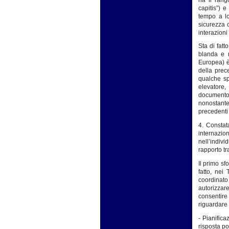
capitis”) 
tempo a lo
sicurezza c
interazion
Sta di fat
blanda e m
Europea) è
della prec
qualche sp
elevatore,
documento 
nonostante
precedenti t
4. Constat
internazio
nell’indiv
rapporto tr
Il primo sf
fatto, nei
coordinato
autorizzare
consentire
riguardare 
- Pianifica
risposta po