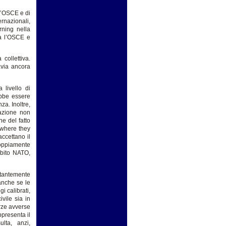
ll’OSCE e di
rnazionali,
rning nella
ra l’OSCE e
collettiva.
avia ancora
 livello di
ebbe essere
za. Inoltre,
azione non
e del fatto
 where they
accettano il
doppiamente
ambito NATO,
stantemente
 anche se le
i calibrati,
vile sia in
rze avverse
ppresenta il
ulta, anzi,