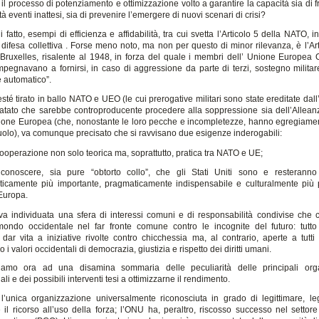
il processo di potenziamento e ottimizzazione volto a garantire la capacità sia di 
ità eventi inattesi, sia di prevenire l’emergere di nuovi scenari di crisi?
i fatto, esempi di efficienza e affidabilità, tra cui svetta l’Articolo 5 della NATO, i
 difesa collettiva . Forse meno noto, ma non per questo di minor rilevanza, è l’Ar
i Bruxelles, risalente al 1948, in forza del quale i membri dell’ Unione Europea 
mpegnavano a fornirsi, in caso di aggressione da parte di terzi, sostegno militar
 e automatico”.
té tirato in ballo NATO e UEO (le cui prerogative militari sono state ereditate dal
tatato che sarebbe controproducente procedere alla soppressione sia dell’Alleanz
nione Europea (che, nonostante le loro pecche e incompletezze, hanno egregiament
ruolo), va comunque precisato che si ravvisano due esigenze inderogabili:
cooperazione non solo teorica ma, soprattutto, pratica tra NATO e UE;
riconoscere, sia pure “obtorto collo”, che gli Stati Uniti sono e resteranno 
iticamente più importante, pragmaticamente indispensabile e culturalmente più
’Europa.
, va individuata una sfera di interessi comuni e di responsabilità condivise che 
 mondo occidentale nel far fronte comune contro le incognite del futuro: tutt
ar vita a iniziative rivolte contro chicchessia ma, al contrario, aperte a tutti
 i valori occidentali di democrazia, giustizia e rispetto dei diritti umani.
iamo ora ad una disamina sommaria delle peculiarità delle principali orga
ali e dei possibili interventi tesi a ottimizzarne il rendimento.
’unica organizzazione universalmente riconosciuta in grado di legittimare, le
e il ricorso all’uso della forza; l’ONU ha, peraltro, riscosso successo nel settore