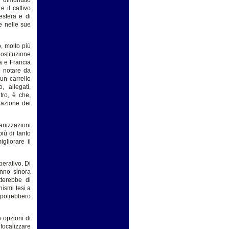
 il cattivo
estera e di
le nelle sue
, molto più
ostituzione
a e Francia
o notare da
un carrello
, allegati,
tro, è che,
tazione dei
anizzazioni
iù di tanto
gliorare il
perativo. Di
anno sinora
tterebbe di
nismi tesi a
 potrebbero
e opzioni di
 focalizzare