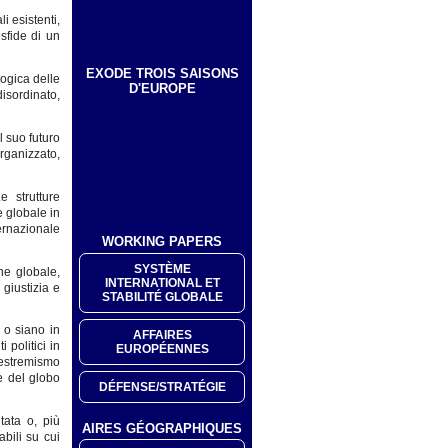
i esistenti,
sfide di un
EXODE TROIS SAISONS
logica delle
D'EUROPE
isordinato,
l suo futuro
rganizzato,
e strutture
e globale in
ernazionale
WORKING PAPERS
SYSTÈME
ne globale,
INTERNATIONAL ET
giustizia e
STABILITÉ GLOBALE
 o siano in
AFFAIRES
 politici in
EUROPÉENNES
’estremismo
e del globo
DÉFENSE/STRATÉGIE
tata o, più
AIRES GÉOGRAPHIQUES
bili su cui