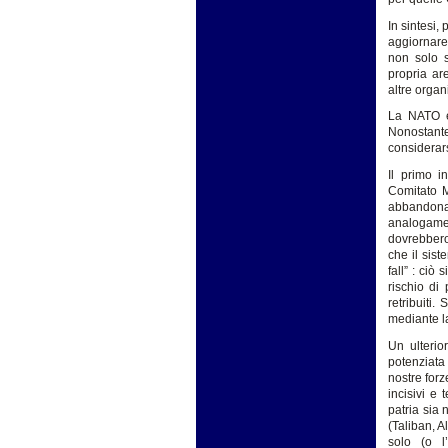
In sintesi,
aggiornare
non solo s
propria ar
altre organ
La NATO è 
Nonostante
considerars
Il primo i
Comitato M
abbandonato
analogame
dovrebbero
che il sis
fall” : ciò
rischio di
retribuiti.
mediante la
Un ulterio
potenziata 
nostre forz
incisivi e
patria sia
(Taliban, A
solo (o l’