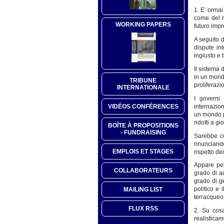
1. E’ ormai
come del r
WORKING PAPERS
futuro impr
A seguito d
dispute in
ingiusto e 
Il sistema 
in un mond
TRIBUNE
proliferaz
INTERNATIONALE
I governi 
internazion
VIDÉOS CONFÉRENCES
un mondo p
ridotti a g
BOÎTE À PROPOSITIONS
- FUNDRAISING
Sarebbe co
rinunciand
EMPLOIS ET STAGES
rispetto dei
Appare per
COLLABORATEURS
grado di ac
grado di g
politico e
MAILING LIST
terracqueo
FLUX RSS
2. Su cosa
realistica