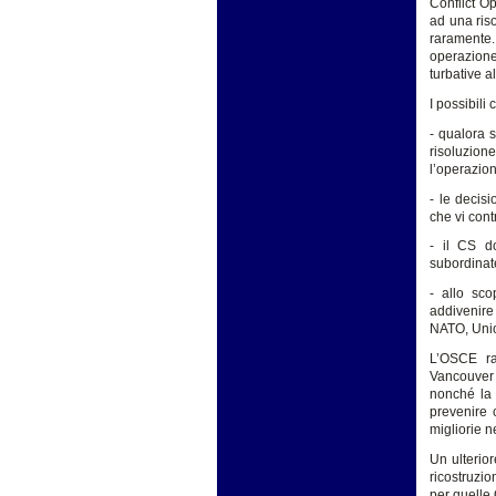
Conflict O
ad una riso
raramente. 
operazione
turbative a
I possibili 
- qualora s
risoluzion
l’operazio
- le decis
che vi cont
- il CS d
subordinat
- allo sco
addivenire 
NATO, Uni
L’OSCE ra
Vancouver 
nonché la 
prevenire 
migliorie n
Un ulterior
ricostruzio
per quelle 