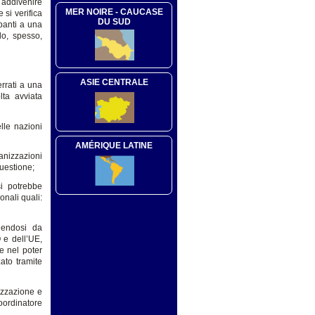
 addivenire
MER NOIRE - CAUCASE
 si verifica
DU SUD
ipanti a una
do, spesso,
ASIE CENTRALE
errati a una
lta avviata
lle nazioni
AMÉRIQUE LATINE
nizzazioni
uestione;
si potrebbe
onali quali:
dendosi da
 e dell’UE,
e nel poter
ato tramite
lizzazione e
coordinatore