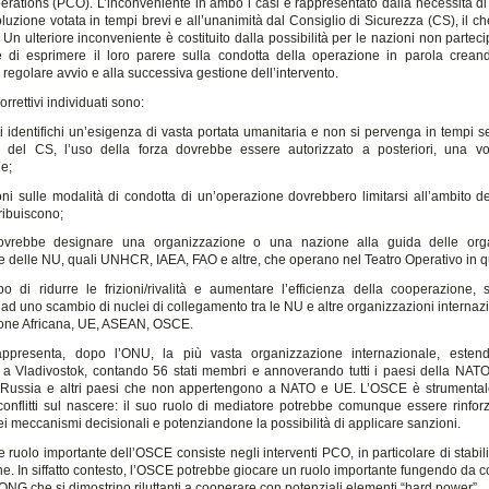
perations (PCO). L’inconveniente in ambo i casi è rappresentato dalla necessità di
luzione votata in tempi brevi e all’unanimità dal Consiglio di Sicurezza (CS), il che
Un ulteriore inconveniente è costituito dalla possibilità per le nazioni non partec
 di esprimere il loro parere sulla condotta della operazione in parola crean
l regolare avvio e alla successiva gestione dell’intervento.
correttivi individuati sono:
i identifichi un’esigenza di vasta portata umanitaria e non si pervenga in tempi s
e del CS, l’uso della forza dovrebbe essere autorizzato a posteriori, una vo
ne;
ioni sulle modalità di condotta di un’operazione dovrebbero limitarsi all’ambito de
ribuiscono;
ovrebbe designare una organizzazione o una nazione alla guida delle orga
e delle NU, quali UNHCR, IAEA, FAO e altre, che operano nel Teatro Operativo in q
po di ridurre le frizioni/rivalità e aumentare l’efficienza della cooperazione, 
ad uno scambio di nuclei di collegamento tra le NU e altre organizzazioni internazi
one Africana, UE, ASEAN, OSCE.
ppresenta, dopo l’ONU, la più vasta organizzazione internazionale, esten
a Vladivostok, contando 56 stati membri e annoverando tutti i paesi della NATO
Russia e altri paesi che non appertengono a NATO e UE. L’OSCE è strumental
conflitti sul nascere: il suo ruolo di mediatore potrebbe comunque essere rinforz
ei meccanismi decisionali e potenziandone la possibilità di applicare sanzioni.
e ruolo importante dell’OSCE consiste negli interventi PCO, in particolare di stabi
ne. In siffatto contesto, l’OSCE potrebbe giocare un ruolo importante fungendo da 
ONG che si dimostrino riluttanti a cooperare con potenziali elementi “hard power”.