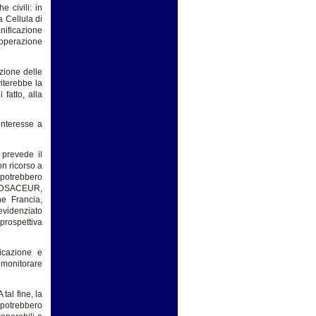
 civili: in
 Cellula di
ificazione
’operazione
zione delle
eviterebbe la
 fatto, alla
interesse a
 prevede il
n ricorso a
 potrebbero
el DSACEUR,
e Francia,
evidenziato
prospettiva
icazione e
e monitorare
al fine, la
potrebbero