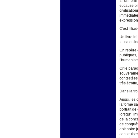
« l'ennemi 
et cause pr
civilisatio
immédiateme
expression
C'est l'Ili
Un livre in
tous ses in
On repère 
publiques, 
l'humanism
Or le parad
souveraine
contestées 
très étroit
Dans la tro
Aussi, les
la forme sa
portrait de
lorsqu'il i
de la conce
de conquête
doit boire 
construise