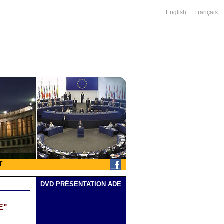
English
Français
T
DVD PRÉSENTATION ADE
E"