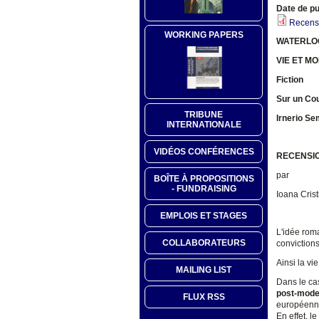
Date de pu
Recensi
WORKING PAPERS
WATERLO
VIE ET M
Fiction
Sur un Co
TRIBUNE
Irnerio Se
INTERNATIONALE
VIDÉOS CONFÉRENCES
RECENSI
par
BOÎTE À PROPOSITIONS
- FUNDRAISING
Ioana Crist
EMPLOIS ET STAGES
L'idée roma
COLLABORATEURS
convictions
Ainsi la vi
MAILING LIST
Dans le ca
post-mode
FLUX RSS
européenne
En effet, l