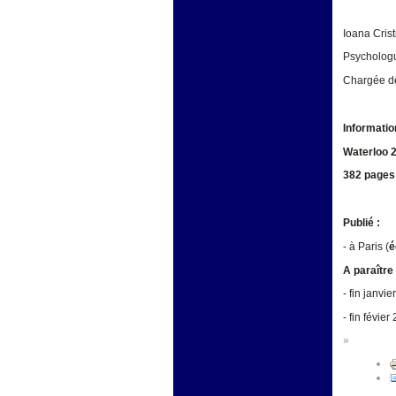
Ioana Crist
Psycholog
Chargée d
Informatio
Waterloo 2
382 pages
Publié :
- à Paris (
é
A paraître 
- fin janvie
- fin févier
»