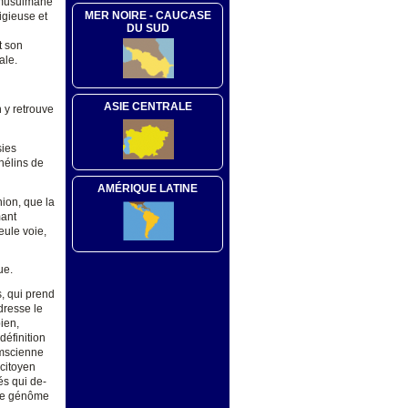
e musulmane
MER NOIRE - CAUCASE
igieuse et
DU SUD
t son
ale.
ASIE CENTRALE
n y retrouve
sies
hélins de
AMÉRIQUE LATINE
nion, que la
mant
eule voie,
ue.
, qui prend
dresse le
ien,
définition
amscienne
 citoyen
és qui de-
 le génôme