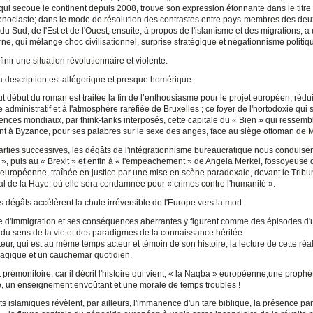
 qui secoue le continent depuis 2008, trouve son expression étonnante dans le titre 
conoclaste; dans le mode de résolution des contrastes entre pays-membres des de
du Sud, de l'Est et de l'Ouest, ensuite, à propos de l'islamisme et des migrations, à
e, qui mélange choc civilisationnel, surprise stratégique et négationnisme politiq
inir une situation révolutionnaire et violente.
a description est allégorique et presque homérique.
ut début du roman est traitée la fin de l’enthousiasme pour le projet européen, rédui
 administratif et à l'atmosphère raréfiée de Bruxelles ; ce foyer de l'hortodoxie qui s
uences mondiaux, par think-tanks interposés, cette capitale du « Bien » qui ressemb
t à Byzance, pour ses palabres sur le sexe des anges, face au siège ottoman de
rties successives, les dégâts de l'intégrationnisme bureaucratique nous conduisent
 », puis au « Brexit » et enfin à « l'empeachement » de Angela Merkel, fossoyeuse 
on européenne, traînée en justice par une mise en scène paradoxale, devant le Tribu
nal de la Haye, où elle sera condamnée pour « crimes contre l'humanité ».
égâts accélèrent la chute irréversible de l'Europe vers la mort.
ue d'immigration et ses conséquences aberrantes y figurent comme des épisodes d
 du sens de la vie et des paradigmes de la connaissance héritée.
teur, qui est au même temps acteur et témoin de son histoire, la lecture de cette réal
ragique et un cauchemar quotidien.
t prémonitoire, car il décrit l'histoire qui vient, « la Naqba » européenne,une prophé
, un enseignement envoûtant et une morale de temps troubles !
ts islamiques révèlent, par ailleurs, l'immanence d'un tare biblique, la présence p