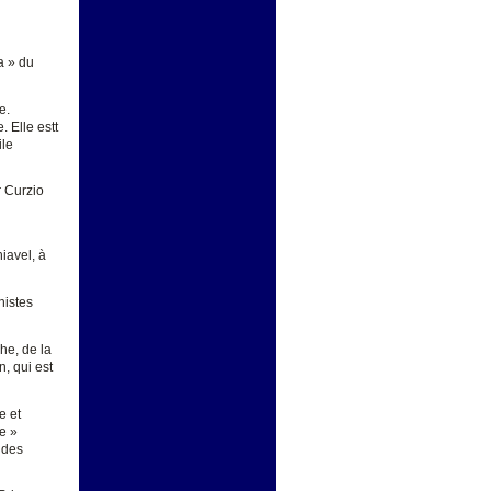
a » du
e.
 Elle estt
ile
r Curzio
iavel, à
histes
he, de la
n, qui est
e et
e »
e des