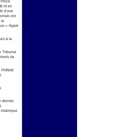
 Prince
té et en
te d'une
poniuk von
 la
 un « Appel
urs à la
 « Tribunal
minels de
'intitulé
s
i
 dernier.
s
 historique