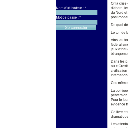
Or la crise
d'abord, i
Nom d'utilisateur :
*
du Nord et 
post-modern
Mot de passe :
*
De quoi déf
Le ton de l
Ainsi au to
fédéralisme
jeux d'infl
étrangemen
Dans les pa
au « Grexit
civilisati
Internatio
Ces mêmes d
La politiq
perversion
Pour le lec
évidence t
Ce livre es
dramatique
Les attenta