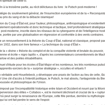
t spirituel de celle-ci.
n à la troisième partie, au récit délictueux du livre : le Putsch post-moderne !
ratégie du soulèvement général, de l'insurrection européenne et de la « Reconquist
au prix du sang et de la débacle islamique!
on du Coup d’État est, pour l'auteur, philosophique, anthropologique et existentiell
alement opérationnelle et donc technique et tactique, bref profondément stratégique.
 post-moderne, inscrite dans les réseaux de la cyberguerre et de l'intelligence host
, portée par une globalisation en régression et confrontée à des vents contraires.
e un renouvellement à la théorie du Coup d’État, national et classique, proposé pa
en 1932, dans son livre fameux « La technique du coup d’État ».
ci de la « divine » théorie du complot et de la conquête violente et brutale du pouvoir,
enne et écrite « nigro lapillo », d'après les commentateurs conventionnels de Mach
arlow et des poètes élisabéthains.
nuel d'étude pour les écoles d’État-Major et les nombreux, les très nombreux putsc
 apprentis-sorciers de la « surprise stratégiqe », occultes et virtuels !!
n véritable anti-Houellebeck, y développe une praxis de l'action au lieu de celle, lâc
 Une clé d'accès à l'interdit politique, le Putsch, le mal absolu, l'antagoniste du Bie
boussée et philosophique de l'Union.
imposé par l'incompatibilité historique entre Islam et Occident et nourri par la féloni
erversion des élites « Collabos », est le moment déchirant et crucial de la « ruptur
d'où peut surgir la renaissance de l'Europe, cette fille perdue, derrière la mythologi
qui lui ont fait perdre le sens de l'espoir.