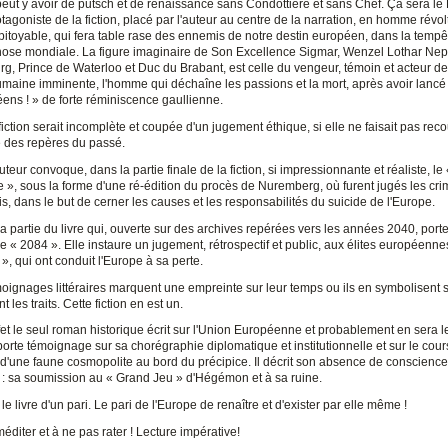
peut y avoir de putsch et de renaissance sans Condottiere et sans Chef. Ça sera le
tagoniste de la fiction, placé par l'auteur au centre de la narration, en homme révol
mpitoyable, qui fera table rase des ennemis de notre destin européen, dans la tempê
se mondiale. La figure imaginaire de Son Excellence Sigmar, Wenzel Lothar Ne
g, Prince de Waterloo et Duc du Brabant, est celle du vengeur, témoin et acteur de
umaine imminente, l'homme qui déchaîne les passions et la mort, après avoir lancé
ens ! » de forte réminiscence gaullienne.
fiction serait incomplète et coupée d'un jugement éthique, si elle ne faisait pas reco
 des repères du passé.
'auteur convoque, dans la partie finale de la fiction, si impressionnante et réaliste, le
re », sous la forme d'une ré-édition du procès de Nuremberg, où furent jugés les cri
s, dans le but de cerner les causes et les responsabilités du suicide de l'Europe.
e la partie du livre qui, ouverte sur des archives repérées vers les années 2040, porte l
e « 2084 ». Elle instaure un jugement, rétrospectif et public, aux élites européenne
», qui ont conduit l'Europe à sa perte.
oignages littéraires marquent une empreinte sur leur temps ou ils en symbolisent s
 les traits. Cette fiction en est un.
fet le seul roman historique écrit sur l'Union Européenne et probablement en sera le
l porte témoignage sur sa chorégraphie diplomatique et institutionnelle et sur le cour
 d'une faune cosmopolite au bord du précipice. Il décrit son absence de conscience
e : sa soumission au « Grand Jeu » d'Hégémon et à sa ruine.
 le livre d'un pari. Le pari de l'Europe de renaître et d'exister par elle même !
méditer et à ne pas rater ! Lecture impérative!