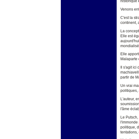
historique e
Venons enfi
C'est la st
continent, 
La concepti
Elle est ég
aujourd'hui
mondialisée
Elle apport
Malaparte 
Il s'agit i
machiavelli
partir de M
Un vrai ma
politiques,
L'auteur, e
soumission!
l'âme écla
Le Putsch, 
l'immonde p
politique, 
tentations, 