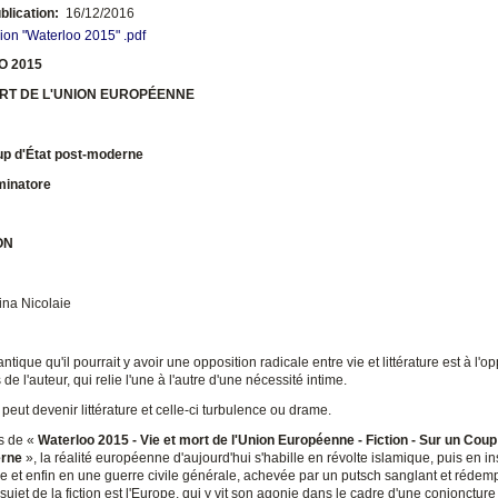
blication:
16/12/2016
on "Waterloo 2015" .pdf
O 2015
ORT DE L'UNION EUROPÉENNE
up d'État post-moderne
minatore
ON
ina Nicolaie
ntique qu'il pourrait y avoir une opposition radicale entre vie et littérature est à l'
 de l'auteur, qui relie l'une à l'autre d'une nécessité intime.
e peut devenir littérature et celle-ci turbulence ou drame.
s de «
Waterloo 2015 - Vie et mort de l'Union Européenne - Fiction - Sur un Coup
rne
», la réalité européenne d'aujourd'hui s'habille en révolte islamique, puis en in
 et enfin en une guerre civile générale, achevée par un putsch sanglant et rédemp
e sujet de la fiction est l'Europe, qui y vit son agonie dans le cadre d'une conjonctur