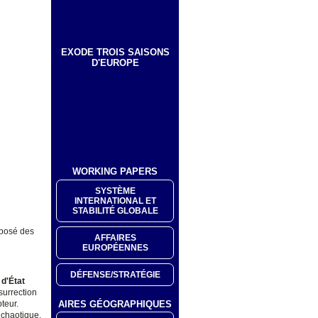
EXODE TROIS SAISONS
D'EUROPE
WORKING PAPERS
SYSTÈME
INTERNATIONAL ET
STABILITÉ GLOBALE
opposé des
AFFAIRES
EUROPÉENNES
DÉFENSE/STRATÉGIE
 d'État
surrection
AIRES GÉOGRAPHIQUES
teur.
e chaotique.