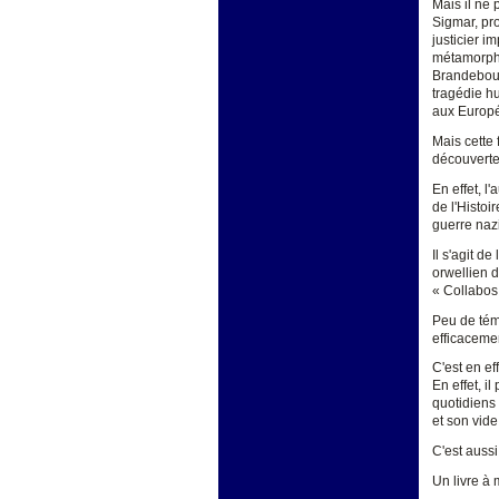
Mais il ne 
Sigmar, pro
justicier i
métamorpho
Brandebour
tragédie h
aux Europé
Mais cette 
découverte
En effet, l
de l'Histoi
guerre nazi
Il s'agit d
orwellien d
« Collabos 
Peu de tém
efficacement
C'est en ef
En effet, i
quotidiens
et son vid
C'est aussi
Un livre à 