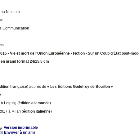
ina Nicolaie
ue
e Communication
ns
015 - Vie et mort de l'Union Européenne - Fiction - Sur un Coup d'État post-mo
 en grand format 24/15,5 cm
dition française
) auprès de
« Les Éditions Godefroy de Bouillon »
:
r à Leipzig (
édition allemande
)
 2017 à Milan (
édition italienne
)
Version imprimable
Envoyer à un ami