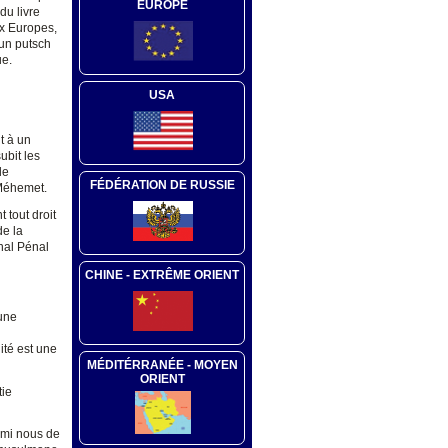
EUROPE
du livre
ux Europes,
 un putsch
ue.
USA
t à un
ubit les
le
FÉDÉRATION DE RUSSIE
 Méhemet.
 tout droit
de la
nal Pénal
CHINE - EXTRÊME ORIENT
'une
ité est une
MÉDITÉRRANÉE - MOYEN
ORIENT
tie
armi nous de