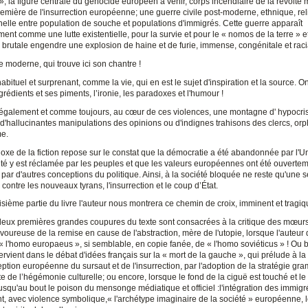
», la figure centrale du génocide européen à venir, corps incendiaire de la révolt
emière de l'insurrection européenne; une guerre civile post-moderne, ethnique, rel
nnelle entre population de souche et populations d'immigrés. Cette guerre apparaît
nt comme une lutte existentielle, pour la survie et pour le « nomos de la terre » e
 brutale engendre une explosion de haine et de furie, immense, congénitale et raci
ade moderne, qui trouve ici son chantre !
habituel et surprenant, comme la vie, qui en est le sujet d'inspiration et la source. O
grédients et ses piments, l’ironie, les paradoxes et l'humour !
également et comme toujours, au cœur de ces violences, une montagne d' hypocri
d'hallucinantes manipulations des opinions ou d'indignes trahisons des clercs, orp
e.
oxe de la fiction repose sur le constat que la démocratie a été abandonnée par l'U
té y est réclamée par les peuples et que les valeurs européennes ont été ouverte
par d'autres conceptions du politique. Ainsi, à la société bloquée ne reste qu'une s
e, contre les nouveaux tyrans, l'insurrection et le coup d’État.
isième partie du livre l'auteur nous montrera ce chemin de croix, imminent et tragiq
 deux premières grandes coupures du texte sont consacrées à la critique des mœurs
voureuse de la remise en cause de l'abstraction, mère de l'utopie, lorsque l'auteur 
 « l'homo europaeus », si semblable, en copie fanée, de « l'homo soviéticus » ! Ou b
ntervient dans le débat d'idées français sur la « mort de la gauche », qui prélude à la 
ption européenne du sursaut et de l'insurrection, par l'adoption de la stratégie gr
 de l’hégémonie culturelle; ou encore, lorsque le fond de la ciguë est touché et le
jusqu'au bout le poison du mensonge médiatique et officiel :l'intégration des immigr
nt, avec violence symbolique,« l'archétype imaginaire de la société » européenne,