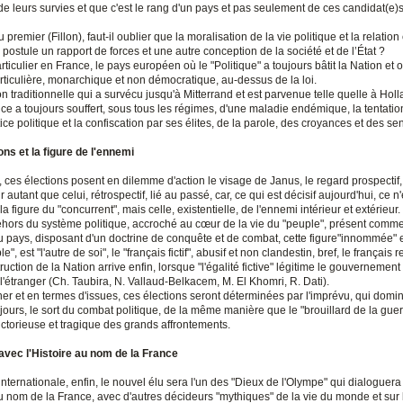
de leurs survies et que c'est le rang d'un pays et pas seulement de ces candidat(e)s,
 premier (Fillon), faut-il oublier que la moralisation de la vie politique et la relation 
e postule un rapport de forces et une autre conception de la société et de l’État ?
rticulier en France, le pays européen où le "Politique" a toujours bâtit la Nation et
rticulière, monarchique et non démocratique, au-dessus de la loi.
n traditionnelle qui a survécu jusqu'à Mitterrand et est parvenue telle quelle à Hol
ce a toujours souffert, sous tous les régimes, d'une maladie endémique, la tentatio
tice politique et la confiscation par ses élites, de la parole, des croyances et des se
ons et la figure de l'ennemi
, ces élections posent en dilemme d'action le visage de Janus, le regard prospectif,
r autant que celui, rétrospectif, lié au passé, car, ce qui est décisif aujourd'hui, ce n
a figure du "concurrent", mais celle, existentielle, de l'ennemi intérieur et extérieur.
ehors du système politique, accroché au cœur de la vie du "peuple", présent comme 
u pays, disposant d'un doctrine de conquête et de combat, cette figure"innommée" 
, est "l'autre de soi", le "français fictif", abusif et non clandestin, bref, le français 
ruction de la Nation arrive enfin, lorsque "l'égalité fictive" légitime le gouvernement
l'étranger (Ch. Taubira, N. Vallaud-Belkacem, M. El Khomri, R. Dati).
er et en termes d'issues, ces élections seront déterminées par l'imprévu, qui domi
urs, le sort du combat politique, de la même manière que le "brouillard de la guerr
 victorieuse et tragique des grands affrontements.
avec l'Histoire au nom de la France
 internationale, enfin, le nouvel élu sera l'un des "Dieux de l'Olympe" qui dialoguer
au nom de la France, avec d'autres décideurs "mythiques" de la vie du monde et sur