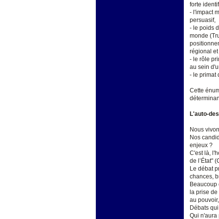
forte ident
- l'impact 
persuasif,
- le poids 
monde (Tru
positionnem
régional et
- le rôle p
au sein d'
- le primat
Cette énumé
déterminan
L'auto-des
Nous vivons
Nos candida
enjeux ?
C'est là, l
de l’État" 
Le débat pr
chances, br
Beaucoup d
la prise d
au pouvoir,
Débats qui 
Qui n'aura 