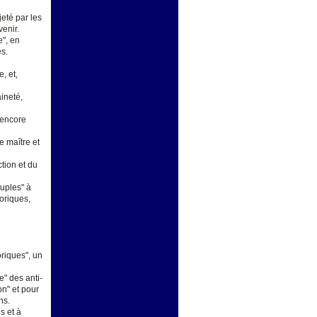
eté par les
enir.
e", en
es.
, et,
ineté,
 "encore
e maître et
tion et du
euples" à
toriques,
oriques", un
e" des anti-
on" et pour
ns.
s et à