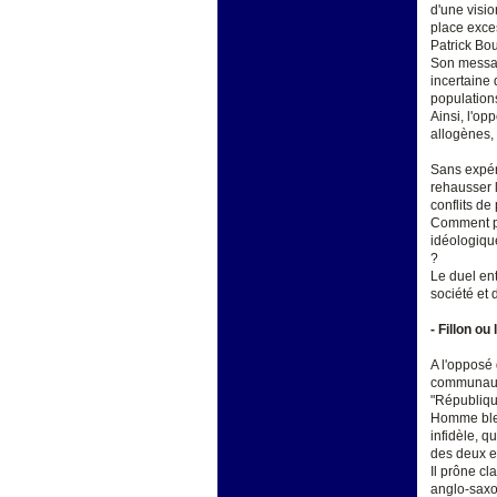
d'une visio
place exce
Patrick Bou
Son message
incertaine 
population
Ainsi, l'op
allogènes, r
Sans expér
rehausser l
conflits de
Comment pou
idéologiqu
?
Le duel en
société et d
- Fillon o
A l'opposé 
communauta
"Républiqu
Homme bless
infidèle, q
des deux ex
Il prône c
anglo-saxon