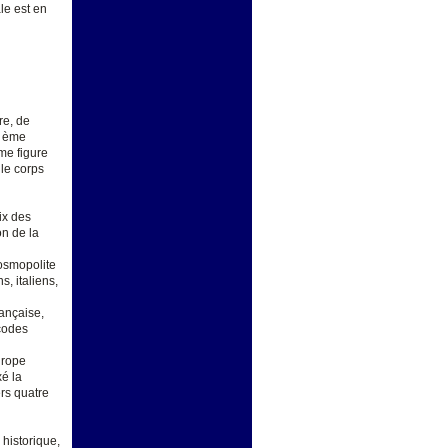
le est en
re, de
I ème
me figure
 le corps
ix des
on de la
cosmopolite
s, italiens,
rançaise,
codes
Europe
xé la
rs quatre
 historique,