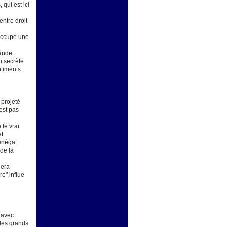
 qui est ici
entre droit
 occupé une
lande.
n secrète
ntiments.
 projeté
'est pas
le vrai
et
renégat.
 de la
nera
e" influe
a avec
 les grands