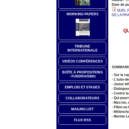
Date de pu
QUEL 
WORKING PAPERS
DE LA FRA
QU
TRIBUNE
INTERNATIONALE
VIDÉOS CONFÉRENCES
SOMMAIR
BOÎTE À PROPOSITIONS
- Sur la r
- FUNDRAISING
- L'auto-de
- Janus bif
EMPLOIS ET STAGES
- Dialogue
- Contre l
- Qui pour
COLLABORATEURS
- Macron, 
- Fillon o
MAILING LIST
- Mélencho
-
Marine Le
FLUX RSS