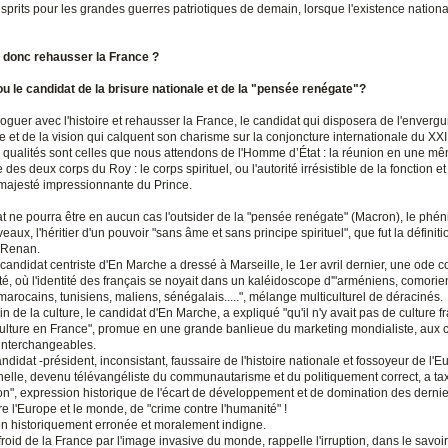
sprits pour les grandes guerres patriotiques de demain, lorsque l'existence nationa
 donc rehausser la France ?
ou le candidat de la brisure nationale et de la "pensée renégate"?
oguer avec l'histoire et rehausser la France, le candidat qui disposera de l'envergu
e et de la vision qui calquent son charisme sur la conjoncture internationale du XX
s qualités sont celles que nous attendons de l'Homme d’État : la réunion en une mê
des deux corps du Roy : le corps spirituel, ou l'autorité irrésistible de la fonction et
a majesté impressionnante du Prince.
t ne pourra être en aucun cas l'outsider de la "pensée renégate" (Macron), le phén
aux, l'héritier d'un pouvoir "sans âme et sans principe spirituel", que fut la définiti
 Renan.
e candidat centriste d'En Marche a dressé à Marseille, le 1er avril dernier, une ode 
ité, où l'identité des français se noyait dans un kaléidoscope d'"arméniens, comorien
marocains, tunisiens, maliens, sénégalais.....", mélange multiculturel de déracinés.
ain de la culture, le candidat d'En Marche, a expliqué "qu'il n'y avait pas de culture f
ulture en France", promue en une grande banlieue du marketing mondialiste, aux 
 interchangeables.
andidat -président, inconsistant, faussaire de l'histoire nationale et fossoyeur de l'
nnelle, devenu télévangéliste du communautarisme et du politiquement correct, a ta
ion", expression historique de l'écart de développement et de domination des dernie
re l'Europe et le monde, de "crime contre l'humanité" !
ion historiquement erronée et moralement indigne.
froid de la France par l'image invasive du monde, rappelle l'irruption, dans le savoir