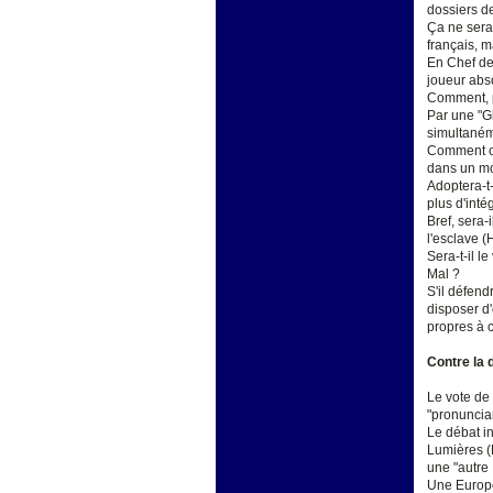
dossiers d
Ça ne sera
français, m
En Chef de 
joueur abso
Comment, p
Par une "Gl
simultaném
Comment ce 
dans un mo
Adoptera-t-
plus d'inté
Bref, sera-
l'esclave (
Sera-t-il l
Mal ?
S'il défend
disposer d'
propres à 
Contre la 
Le vote de 
"pronuncia
Le débat in
Lumières (B
une "autre 
Une Europe 