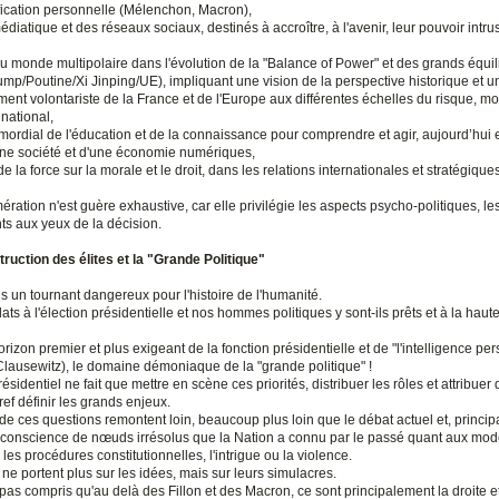
ification personnelle (Mélenchon, Macron),
médiatique et des réseaux sociaux, destinés à accroître, à l'avenir, leur pouvoir intrus
du monde multipolaire dans l'évolution de la "Balance of Power" et des grands équil
mp/Poutine/Xi Jinping/UE), impliquant une vision de la perspective historique et u
ent volontariste de la France et de l'Europe aux différentes échelles du risque, mo
 national,
rimordial de l'éducation et de la connaissance pour comprendre et agir, aujourd’hui 
une société et d'une économie numériques,
 de la force sur la morale et le droit, dans les relations internationales et stratégiques
ration n'est guère exhaustive, car elle privilégie les aspects psycho-politiques, le
ts aux yeux de la décision.
truction des élites et la "Grande Politique"
 un tournant dangereux pour l'histoire de l'humanité.
ts à l'élection présidentielle et nos hommes politiques y sont-ils prêts et à la haut
'horizon premier et plus exigeant de la fonction présidentielle et de "l'intelligence p
(Clausewitz), le domaine démoniaque de la "grande politique" !
ésidentiel ne fait que mettre en scène ces priorités, distribuer les rôles et attribuer
ef définir les grands enjeux.
e ces questions remontent loin, beaucoup plus loin que le débat actuel et, princi
e conscience de nœuds irrésolus que la Nation a connu par le passé quant aux mod
 les procédures constitutionnelles, l'intrigue ou la violence.
ne portent plus sur les idées, mais sur leurs simulacres.
pas compris qu'au delà des Fillon et des Macron, ce sont principalement la droite e