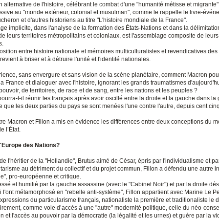
n alternative de l'histoire, célébrant le combat d'une "humanité métisse et migrante", 
ssive au "monde extérieur, colonial et musulman", comme le rappelle le livre-évé
cheron et d'autres historiens au titre "L'histoire mondiale de la France".
 implicite, dans l'analyse de la formation des États-Nations et dans la délimitatio
de leurs territoires métropolitains et coloniaux, est l'assemblage composite de leurs
s.
position entre histoire nationale et mémoires multiculturalistes et revendicatives des
evient à briser et à détruire l'unité et l'identité nationales.
ience, sans envergure et sans vision de la scène planétaire, comment Macron pourr
a France et dialoguer avec l'histoire, ignorant les grands traumatismes d'aujourd'hu
 pouvoir, de territoires, de race et de sang, entre les nations et les peuples ?
rra-t-il réunir les français après avoir oscillé entre la droite et la gauche dans la
e que les deux parties du pays se sont menées l'une contre l'autre, depuis cent ci
tre Macron et Fillon a mis en évidence les différences entre deux conceptions du m
e l’État.
u l'Europe des Nations?
de l'héritier de la "Hollandie", Brutus aimé de César, épris par l'individualisme et pa
risme au détriment du collectif et du projet commun, Fillon a défendu une autre i
e", pro-européenne et critique.
é et humilié par la gauche assassine (avec le "Cabinet Noir") et par la droite dés
ui l'ont métamorphosé en "rebelle anti-système", Fillon appartient avec Marine Le Pe
pressions du particularisme français, nationaliste la première et traditionaliste le
lairement, comme voie d’accès à une "autre" modernité politique, celle du néo-cons
 et l'accès au pouvoir par la démocratie (la légalité et les urnes) et guère par la v