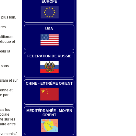
EUROPE
 plus loin,
ères
USA
lifieront
litique et
pour la
FÉDÉRATION DE RUSSIE
t sans
Islam et sur
CHINE - EXTRÊME ORIENT
ienne et
ée par
ais les
MÉDITÉRRANÉE - MOYEN
ociale,
ORIENT
te sur les
aire entre
ouvements à