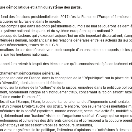
ture démocratique et la fin du système des partis.
 fond des élections présidentielles de 2017 c'est la France et l'Europe réformées et,
la guerre en Eurasie et dans le monde.
 pas compris que dans les choix présidentiels du mois de mai se joueront les derni
du système national des partis et du système européen supra-national ?
eaucoup de facteurs qui y exercent aujourd'hui un rôle important disparaîtront, s'amp
tténuées demain, modifiant ainsi les relations générales entre les acteurs du jeu po
des démocraties, issues de la II. G.M.
ormations de ces dernières devront tenir compte d'un ensemble de rapports, dictés 
is, par les héritages nationaux.
appel fera retenir à l'esprit des électeurs ce qu'ils connaissent déjà confusément e
chantement démocratique généralisé,
gence radicale en France, dans la conception de la "République", sur la place de l'
a "diversité", identitaire ou multi-éthnique,
tendu sur la nature de la "culture" et de la justice, empêtrée dans la politique politic
ment, moralement indigne et historiquement faux, concernant la "colonisation", tax
"crime contre l'humanité",
décisif sur l'Europe, l'Euro, le couple franco-allemand et l'hégémonie continentale,
ce d'un clivage Droite/Gauche, qui structure encore, non seulement les mentalités m
médiaires de la société (syndicats, monde associatif, secteurs d’activités, mobilité s
.), déterminant une "fracture" visible de l'organisme sociétal. Clivage qui se répercu
éologiques et culturelles des différents candidats et correspond à la coupure popul
é" et "pays en sécession" (rebelles, frondeurs, insoumis),
tion vers un système d'offre politique, fédérateur d'opinions et d'adhésions à des m