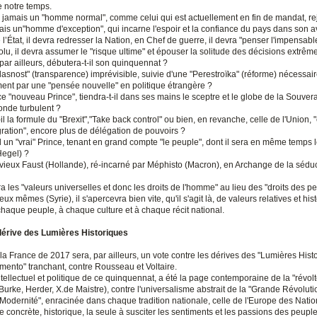
e notre temps.
 jamais un "homme normal", comme celui qui est actuellement en fin de mandat, rej
ais un"homme d'exception", qui incarne l'espoir et la confiance du pays dans son av
l’État, il devra redresser la Nation, en Chef de guerre, il devra "penser l'impensabl
lu, il devra assumer le "risque ultime" et épouser la solitude des décisions extrêm
ar ailleurs, débutera-t-il son quinquennat ?
asnost" (transparence) imprévisible, suivie d'une "Perestroïka" (réforme) nécessaire
ent par une "pensée nouvelle" en politique étrangère ?
"nouveau Prince", tiendra-t-il dans ses mains le sceptre et le globe de la Souvera
nde turbulent ?
il la formule du "Brexit","Take back control" ou bien, en revanche, celle de l'Union,
gration", encore plus de délégation de pouvoirs ?
il un "vrai" Prince, tenant en grand compte "le peuple", dont il sera en même temps l
Hegel) ?
e vieux Faust (Hollande), ré-incarné par Méphisto (Macron), en Archange de la séduc
ra les "valeurs universelles et donc les droits de l'homme" au lieu des "droits des p
eux mêmes (Syrie), il s'apercevra bien vite, qu'il s'agit là, de valeurs relatives et his
chaque peuple, à chaque culture et à chaque récit national.
dérive des Lumières Historiques
la France de 2017 sera, par ailleurs, un vote contre les dérives des "Lumières Hist
mento" tranchant, contre Rousseau et Voltaire.
tellectuel et politique de ce quinquennat, a été la page contemporaine de la "révolt
urke, Herder, X.de Maistre), contre l'universalisme abstrait de la "Grande Révoluti
Modernité", enracinée dans chaque tradition nationale, celle de l'Europe des Natio
concrète, historique, la seule à susciter les sentiments et les passions des peuple