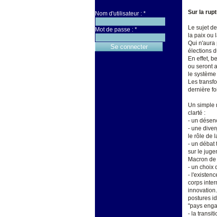
Sur la rup
Nom d'utilisateur :
*
Le sujet de
Mot de passe :
*
la paix ou 
Qui n'aura
élections 
En effet, b
ou seront a
le système 
Les transf
dernière fo
Un simple r
clarté :
- un désen
- une diver
le rôle de l
- un débat 
sur le juge
Macron de 
- un choix 
- l'existen
corps inter
innovation.
postures id
"pays engag
- la transi