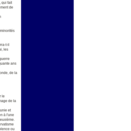
qui fait
nement de
n
 minorités
a-t-il
i, les
 guerre
nquante ans
onde, de la
r le
mage de la
unie et
n à l'une
 deuxième.
ervatisme
iolence ou