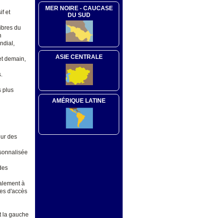
MER NOIRE - CAUCASE
if et
DU SUD
ibres du
n
ndial,
ASIE CENTRALE
et demain,
.
s plus
AMÉRIQUE LATINE
eur des
ersonnalisée
 des
palement à
es d'accès
t la gauche