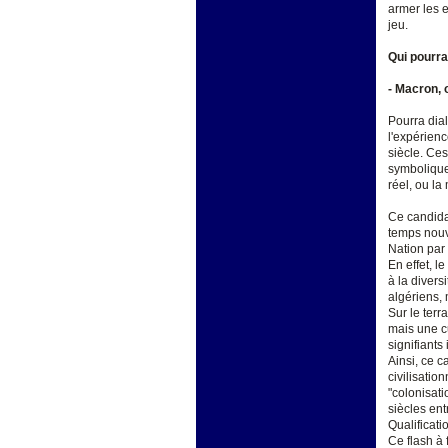
armer les e
jeu.
Qui pourra
- Macron, 
Pourra dial
l'expérienc
siècle. Ce
symbolique 
réel, ou l
Ce candida
temps nouve
Nation par
En effet, l
à la divers
algériens, 
Sur le terr
mais une c
signifiants
Ainsi, ce c
civilisatio
"colonisat
siècles ent
Qualificat
Ce flash à 