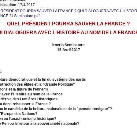
blication:
17/4/2017
PRÉSIDENT POURRA SAUVER LA FRANCE ? QUI DIALOGUERA AVEC L’HISTOI
NCE ? I.Seminatore.pdf
QUEL PRÉSIDENT POURRA SAUVER LA FRANCE ?
I DIALOGUERA AVEC L’HISTOIRE AU NOM DE LA FRANC
Irnerio Seminatore
15 Avril 2017
E
upture démocratique et la fin du système des partis
struction des élites et la "Grande Politique"
rons et la figure de l'ennemi
r avec l'Histoire au nom de la France
a dérive des Lumières Historiques
ra donc rehausser la France ?
ou le candidat de la brisure nationale et de la "pensée renégate"?
u l'Europe des Nations?
n ou l'anachronisme historique?
 Pen ou le retour à la souveraineté nationale?