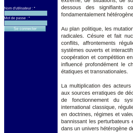
extrême, de situations, de so
dessous des signifiants c
Nom d'utilisateur :
*
fondamentalement hétérogène
Mot de passe :
*
Au plan politique, les mutatio
radicales. Césure et fait nuc
conflits, affrontements régu
systèmes ouverts et interactif
coopération et compétition en
influencé profondément le ch
étatiques et transnationales.
La multiplication des acteurs
aux sources erratiques de déc
de fonctionnement du syst
international classique, régul
en doctrines, régimes et vale
bannissant les perturbateurs 
dans un univers hétérogène de