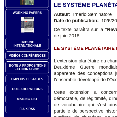
LE SYSTÈME PLANÉTA
WORKING PAPERS
Auteur:
Irnerio Seminatore
Date de publication:
10/6/2
Ce texte paraîtra sur la
"Revu
de juin 2018.
TRIBUNE
INTERNATIONALE
LE SYSTÈME PLANÉTAIRE 
VIDÉOS CONFÉRENCES
L'extension planétaire du cham
BOÎTE À PROPOSITIONS
Deuxième Guerre mondial
- FUNDRAISING
apparente des conceptions ju
l’ensemble développé de l’Occ
EMPLOIS ET STAGES
COLLABORATEURS
Cette extension a concer
démocratie, de légitimité, d'
MAILING LIST
de vocabulaire qui s’est ai
FLUX RSS
partielle de perspective histo