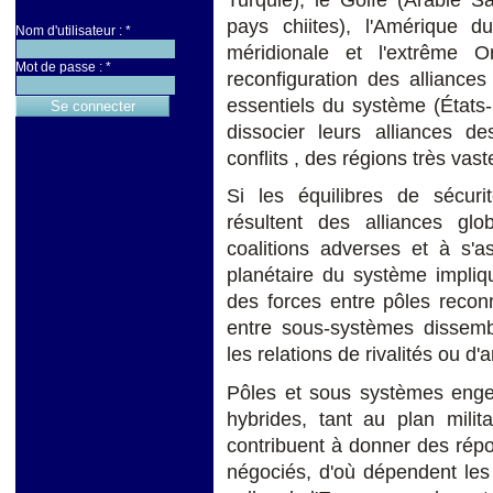
pays chiites), l'Amérique
Nom d'utilisateur :
*
méridionale et l'extrême O
Mot de passe :
*
reconfiguration des alliances 
essentiels du système (États-
dissocier leurs alliances d
conflits , des régions très vast
Si les équilibres de sécur
résultent des alliances glo
coalitions adverses et à s'as
planétaire du système impliq
des forces entre pôles recon
entre sous-systèmes dissemb
les relations de rivalités ou d
Pôles et sous systèmes engen
hybrides, tant au plan milita
contribuent à donner des répo
négociés, d'où dépendent les 