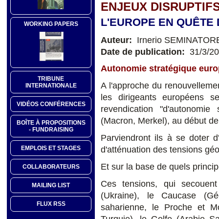
ENJEUX DISRUPTIF
L'EUROPE EN QUÊTE 
WORKING PAPERS
Auteur:
Irnerio SEMINATOR
Date de publication:
31/3/2
Autonomie stratégique europ
TRIBUNE
A l'approche du renouvellemen
INTERNATIONALE
les dirigeants européens 
VIDÉOS CONFÉRENCES
revendication "d'autonomie 
(Macron, Merkel), au début d
BOÎTE À PROPOSITIONS
- FUNDRAISING
Parviendront ils à se doter d
d'atténuation des tensions géo
EMPLOIS ET STAGES
Et sur la base de quels princi
COLLABORATEURS
Ces tensions, qui secouent
MAILING LIST
(Ukraine), le Caucase (Gé
FLUX RSS
saharienne, le Proche et Moy
Turquie), le Golfe (Arabie S