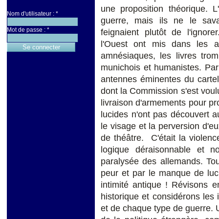
une proposition théorique. L
Nom d'utilisateur :
*
guerre, mais ils ne le sava
Mot de passe :
*
feignaient plutôt de l'ignor
l'Ouest ont mis dans les 
amnésiaques, les livres trom
munichois et humanistes. Par 
antennes éminentes du cartel 
dont la Commission s'est voulue
livraison d'armements pour pr
lucides n'ont pas découvert a
le visage et la perversion d'
de théâtre. C'était la violen
logique déraisonnable et no
paralysée des allemands. Tou
peur et par le manque de luc
intimité antique ! Révisons 
historique et considérons les
et de chaque type de guerre. U