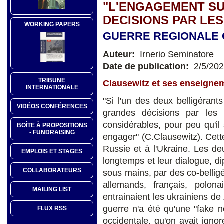
"L'ENGAGEMENT SU
DECISIONS PAR LE
WORKING PAPERS
GUERRE REGIONALE 
Auteur:
Irnerio Seminatore
Date de publication:
2/5/20
TRIBUNE
Clausewitz et ses enseigne
INTERNATIONALE
"Si l'un des deux belligérant
VIDÉOS CONFÉRENCES
grandes décisions par les
considérables, pour peu qu'il 
BOÎTE À PROPOSITIONS
- FUNDRAISING
engager" (C.Clausewitz). Cette
Russie et à l'Ukraine. Les de
EMPLOIS ET STAGES
longtemps et leur dialogue, dip
COLLABORATEURS
sous mains, par des co-belligé
allemands, français, polona
MAILING LIST
entrainaient les ukrainiens de 
guerre n'a été qu'une "fake n
FLUX RSS
occidentale, qu'on avait ignor