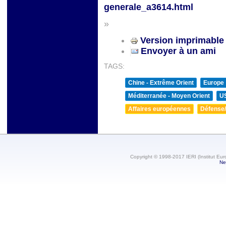
generale_a3614.html
»
Version imprimable
Envoyer à un ami
TAGS:
Chine - Extrême Orient
Europe
Méditerranée - Moyen Orient
U
Affaires européennes
Défense/
Copyright © 1998-2017 IERI (Institut Eur
Ne