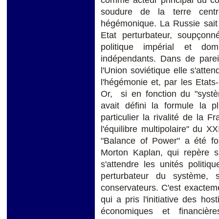
comme acteur principal du con
soudure de la terre centr
hégémonique. La Russie sait 
Etat perturbateur, soupçonn
politique impérial et do
indépendants. Dans de pareil
l'Union soviétique elle s'at
l'hégémonie et, par les Etat
Or, si en fonction du "sy
avait défini la formule la p
particulier la rivalité de la F
l'équilibre multipolaire" du
"Balance of Power" a été f
Morton Kaplan, qui repère si
s'attendre les unités politi
perturbateur du système, su
conservateurs. C'est exacteme
qui a pris l'initiative des ho
économiques et financière