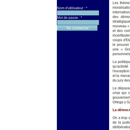
Les thèmes
moralisati
Nom d'utilisateur :
*
internatio
des démocr
Mot de passe :
*
stratégiqu
nouveau « 
et des com
incertitude
coups d'Et
le prouver
une « Gra
personnels,
La politiq
qu'activit
l'exception
et la menac
du jury des
Le dépasse
crise qui 
gouverneme
Ortega y G
La démocra
On a trop d
de la just
délibérati