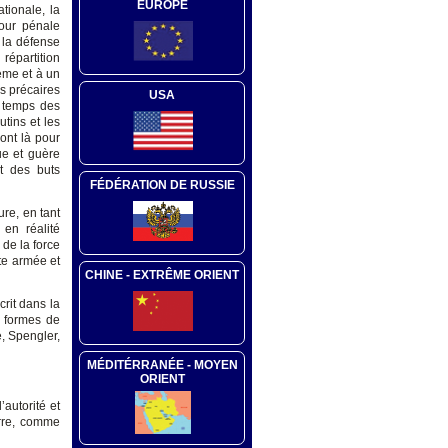
EUROPE
tionale, la
Cour pénale
 la défense
répartition
ème et à un
s précaires
USA
e temps des
utins et les
ont là pour
ue et guère
t des buts
FÉDÉRATION DE RUSSIE
re, en tant
 en réalité
 de la force
tte armée et
CHINE - EXTRÊME ORIENT
rit dans la
s formes de
, Spengler,
MÉDITÉRRANÉE - MOYEN
ORIENT
’autorité et
erre, comme