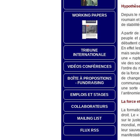
Hypothèse 
Depuis le 
WORKING PAPERS
roumain et
de stabilit
A partir d
peuple et 
débattent d
En effet le
TRIBUNE
mais seule
INTERNATIONALE
une « rupt
vie des soc
VIDÉOS CONFÉRENCES
l'ordre du
de la force
de changem
BOÎTE À PROPOSITIONS
- FUNDRAISING
communauté
une sorte 
l’antinomie
EMPLOIS ET STAGES
La force et
COLLABORATEURS
La formatio
droit. Le 
MAILING LIST
sur le just
mondial, m
leur sauveg
FLUX RSS
manifestati