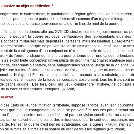
abusive ou objet de réflexion ?
reaganisme, le thatchérisme, le poutinisme, le régime géorgien, ukrainien, coréen, 
 chinois peut-on encore parler de la démocratie comme d’un régime d’intégration de
é politique et d’alternance gouvernementale et, in fine, de rejet de la guerre ?
e l’affirmation de la démocratie aux XVIII-XIX siècles, comme « gouvernement du peu
pour le peuple", la guerre est devenue l'apanage des représentants élus des n
e concepts militarisés mais dépolitisés, partisans, mais inessentiels au règlement 
s représentants du peuple ne peuvent traiter de l'immanence du conflit dans la vie
ment de la contingence d'une conjoncture d'exception, celle de la menace, qui es
ure » de l'ordre juridique dominant. La guerre, tenue pour une catégorie fondame
iétés exclut toute conception universaliste du droit international et n’autorise pas
 monde, désormais planétaire, sans antagonismes ou sans usage de la violence. Se
 jette une lumière éclairante sur le cours de l'histoire, le tragique du monde et les 
ent. « Nul grand Etat ne s’est constitué sans recourir à la contrainte, sans a
s étroites. Si l’usage de la force est coupable absolument, tous les Etats sont 
de péché originel. Dès lors, celui qui veux comprendre l’histoire, ne doit pas s
 de la force et des normes juridiques...(R.Aron)
 le droit
n des Etats ou leur délimitation territoriale, suppose la force, avant son couronn
« statu quo » ou le changement politique ne peuvent être assurés par un débat sur l
e ou l'injuste au sein d'une assemblée, ni par une vision conciliatrice ou utopiqu
ais par un calcul des intérêts et des influences et par le coût des ressources né
arde. Penser la guerre c’est penser stratégique, car la guerre, - faut-il s‘en éton
on de la force et la force est la source du droit de tous les régimes (Proudhon).