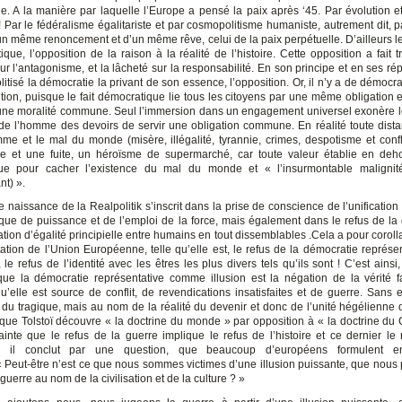
. A la manière par laquelle l’Europe a pensé la paix après ‘45. Par évolution e
! Par le fédéralisme égalitariste et par cosmopolitisme humaniste, autrement dit, 
un même renoncement et d’un même rêve, celui de la paix perpétuelle. D’ailleurs le
ique, l’opposition de la raison à la réalité de l’histoire. Cette opposition a fait 
sur l’antagonisme, et la lâcheté sur la responsabilité. En son principe et en ses r
litisé la démocratie la privant de son essence, l’opposition. Or, il n’y a de démocr
tion, puisque le fait démocratique lie tous les citoyens par une même obligation
une moralité commune. Seul l’immersion dans un engagement universel exonère le
 de l’homme des devoirs de servir une obligation commune. En réalité toute dista
mme et le mal du monde (misère, illégalité, tyrannie, crimes, despotisme et confli
 et une fuite, un héroïsme de supermarché, car toute valeur établie en deh
que pour cacher l’existence du mal du monde et « l’insurmontable malignit
nt) ».
de naissance de la Realpolitik s’inscrit dans la prise de conscience de l’unificatio
tique de puissance et de l’emploi de la force, mais également dans le refus de la
ion d’égalité principielle entre humains en tout dissemblables .Cela a pour corolla
ation de l’Union Européenne, telle qu’elle est, le refus de la démocratie représen
, le refus de l’identité avec les êtres les plus divers tels qu’ils sont ! C’est ainsi
que la démocratie représentative comme illusion est la négation de la vérité f
, qu’elle est source de conflit, de revendications insatisfaites et de guerre. Sans
du tragique, mais au nom de la réalité du devenir et donc de l’unité hégélienne d’
 que Tolstoï découvre « la doctrine du monde » par opposition à « la doctrine du Ch
ainte que le refus de la guerre implique le refus de l’histoire et ce dernier le 
ion, il conclut par une question, que beaucoup d’européens formulent e
: « Peut-être n’est ce que nous sommes victimes d’une illusion puissante, que nous
a guerre au nom de la civilisation et de la culture ? »