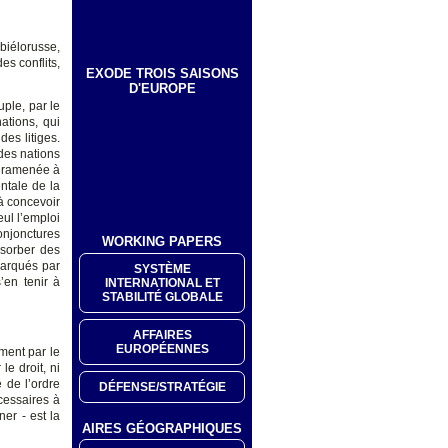
biélorusse,
s conflits,
EXODE TROIS SAISONS
D'EUROPE
ple, par le
ations, qui
des litiges.
 des nations
t ramenée à
ntale de la
 à concevoir
ul l’emploi
conjonctures
WORKING PAPERS
bsorber des
marqués par
SYSTÈME
’en tenir à
INTERNATIONAL ET
STABILITÉ GLOBALE
AFFAIRES
EUROPÉENNES
ement par le
e droit, ni
e de l’ordre
DÉFENSE/STRATÉGIE
cessaires à
ner - est la
AIRES GÉOGRAPHIQUES