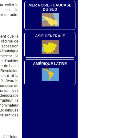
r éviter le
MER NOIRE - CAUCASE
DU SUD
» est le
er un autre
ASIE CENTRALE
ment que la
un régime de
l’accession
 République
tector , la
e d’oublier
AMÉRIQUE LATINE
re de Louis
Révolution
es d et la
49. Avec le
 promesse de
tration des
 démocratie
rupteur, la
nominateur
aux longues
sfaisant des
t à l’Union