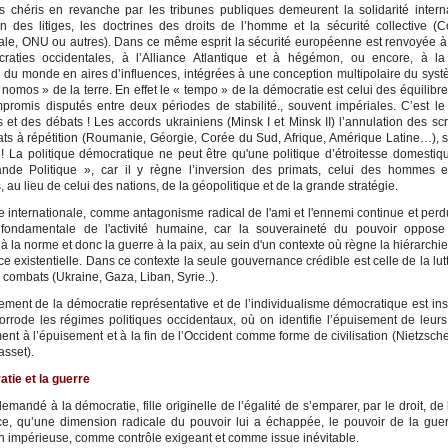
 chéris en revanche par les tribunes publiques demeurent la solidarité interna
on des litiges, les doctrines des droits de l’homme et la sécurité collective (
nale, ONU ou autres). Dans ce même esprit la sécurité européenne est renvoyée à
aties occidentales, à l’Alliance Atlantique et à hégémon, ou encore, à la 
e du monde en aires d’influences, intégrées à une conception multipolaire du syst
nomos » de la terre. En effet le « tempo » de la démocratie est celui des équilibre
promis disputés entre deux périodes de stabilité., souvent impériales. C’est l
s et des débats ! Les accords ukrainiens (Minsk I et Minsk II) l’annulation des scr
ats à répétition (Roumanie, Géorgie, Corée du Sud, Afrique, Amérique Latine…), s
 ! La politique démocratique ne peut être qu'une politique d’étroitesse domestiq
nde Politique », car il y règne l’inversion des primats, celui des hommes e
 au lieu de celui des nations, de la géopolitique et de la grande stratégie.
ue internationale, comme antagonisme radical de l'ami et l'ennemi continue et perdu
é fondamentale de l'activité humaine, car la souveraineté du pouvoir oppose
 à la norme et donc la guerre à la paix, au sein d'un contexte où règne la hiérarchie
e existentielle. Dans ce contexte la seule gouvernance crédible est celle de la lu
 combats (Ukraine, Gaza, Liban, Syrie..).
ment de la démocratie représentative et de l’individualisme démocratique est insc
corrode les régimes politiques occidentaux, où on identifie l’épuisement de leur
nt à l’épuisement et à la fin de l’Occident comme forme de civilisation (Nietzsche
asset).
tie et la guerre
emandé à la démocratie, fille originelle de l’égalité de s’emparer, par le droit, de l
ice, qu’une dimension radicale du pouvoir lui a échappée, le pouvoir de la gu
on impérieuse, comme contrôle exigeant et comme issue inévitable.