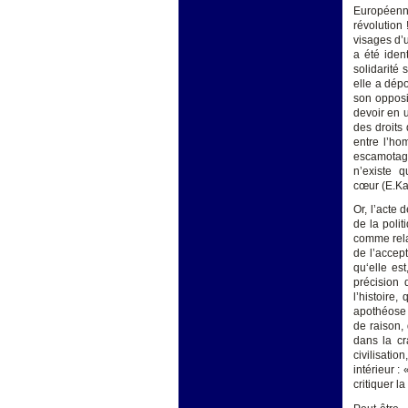
Européenne
révolution 
visages d’
a été ident
solidarité 
elle a dépo
son opposi
devoir en 
des droits
entre l’ho
escamotage
n’existe 
cœur (E.Ka
Or, l’acte 
de la poli
comme relat
de l’accept
qu‘elle est
précision 
l’histoire
apothéose 
de raison,
dans la cr
civilisat
intérieur 
critiquer l