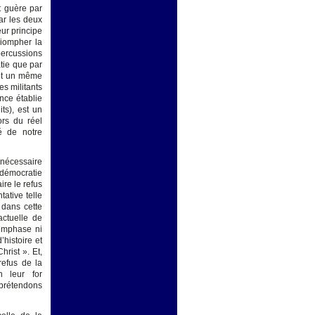
t guère par
par les deux
ur principe
triompher la
épercussions
atie que par
 et un même
s militants
nce établie
ts), est un
ors du réel
é de notre
n nécessaire
 démocratie
ire le refus
tative telle
, dans cette
actuelle de
 emphase ni
histoire et
rist ». Et,
refus de la
n leur for
 prétendons