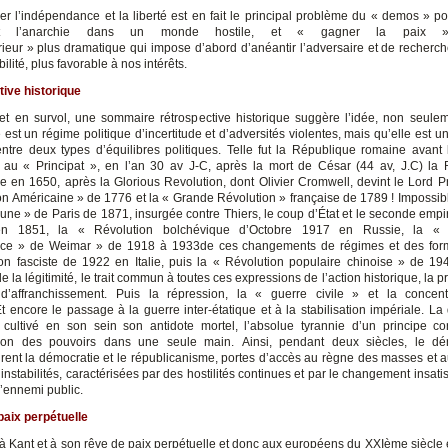
r l’indépendance et la liberté est en fait le principal problème du « demos » pou
t l’anarchie dans un monde hostile, et « gagner la paix 
érieur » plus dramatique qui impose d’abord d’anéantir l’adversaire et de recherch
bilité, plus favorable à nos intérêts.
ive historique
 et en survol, une sommaire rétrospective historique suggère l’idée, non seule
est un régime politique d’incertitude et d’adversités violentes, mais qu’elle est 
 entre deux types d’équilibres politiques. Telle fut la République romaine avant 
 au « Principat », en l’an 30 av J-C, après la mort de César (44 av, J.C) la
re en 1650, après la Glorious Revolution, dont Olivier Cromwell, devint le Lord Pro
on Américaine » de 1776 et la « Grande Révolution » française de 1789 ! Impossibl
ne » de Paris de 1871, insurgée contre Thiers, le coup d’État et le seconde empi
en 1851, la « Révolution bolchévique d’Octobre 1917 en Russie, la « 
rice » de Weimar » de 1918 à 1933de ces changements de régimes et des form
on fasciste de 1922 en Italie, puis la « Révolution populaire chinoise » de 19
 la légitimité, le trait commun à toutes ces expressions de l’action historique, la
 d’affranchissement. Puis la répression, la « guerre civile » et la concen
Et encore le passage à la guerre inter-étatique et à la stabilisation impériale. La
 cultivé en son sein son antidote mortel, l’absolue tyrannie d’un principe cor
tion des pouvoirs dans une seule main. Ainsi, pendant deux siècles, le dé
ent la démocratie et le républicanisme, portes d’accès au règne des masses et 
instabilités, caractérisées par des hostilités continues et par le changement insati
l’ennemi public.
 paix perpétuelle
 Kant et à son rêve de paix perpétuelle et donc aux européens du XXIème siècle e