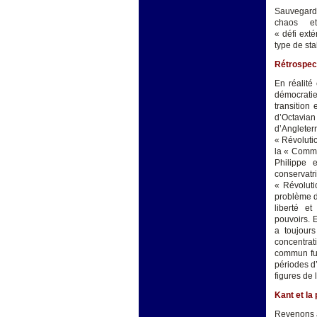
Sauvegarde
chaos e
« défi ext
type de sta
Rétrospect
En réalité
démocratie 
transition
d’Octavian
d’Angleter
« Révoluti
la « Commu
Philippe 
conservat
« Révoluti
problème de
liberté et
pouvoirs. 
a toujours
concentra
commun fur
périodes d’
figures de 
Kant et la
Revenons à