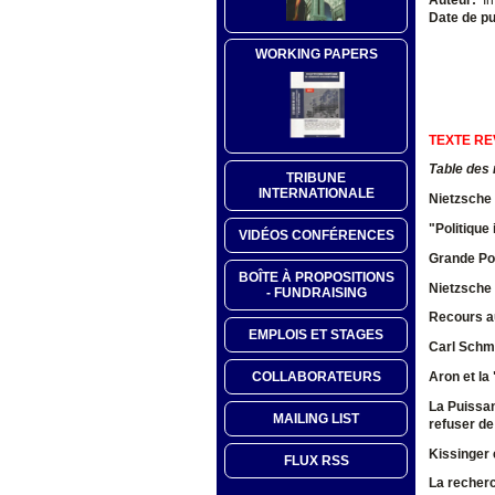
Date de pu
WORKING PAPERS
TEXTE RE
Table des
TRIBUNE
INTERNATIONALE
Nietzsche 
"Politique
VIDÉOS CONFÉRENCES
Grande Pol
BOÎTE À PROPOSITIONS
Nietzsche 
- FUNDRAISING
Recours au
EMPLOIS ET STAGES
Carl Schmit
Aron et la 
COLLABORATEURS
L
a Puissa
MAILING LIST
refuser de
Kissinger 
FLUX RSS
La recherc