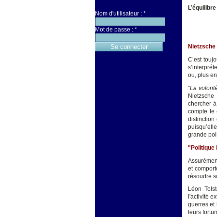
L’équilibre
Nom d'utilisateur :
*
Mot de passe :
*
Nietzsche 
C’est touj
s’interprét
ou, plus en
"La volont
Nietzsche
chercher à 
compte le 
distinction
puisqu’elle
grande pol
"Politique
Assurément 
et comport
résoudre so
Léon Tolst
l'activité 
guerres et
leurs fortun