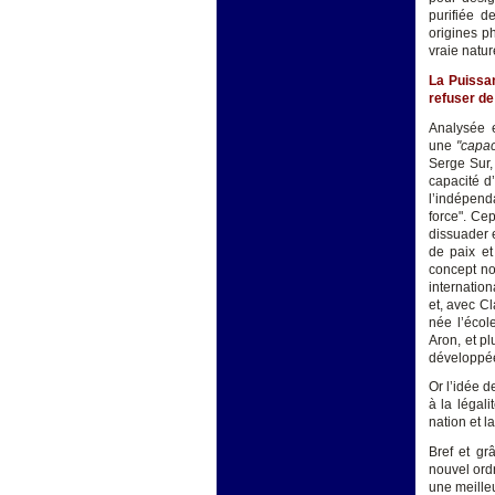
purifiée d
origines p
vraie natur
La Puissan
refuser de
Analysée 
une
"capac
Serge Sur, 
capacité d
l’indépend
force". Ce
dissuader e
de paix et
concept nou
internatio
et, avec Cl
née l’écol
Aron, et pl
développée
Or l’idée d
à la légal
nation et l
Bref et gr
nouvel ord
une meille