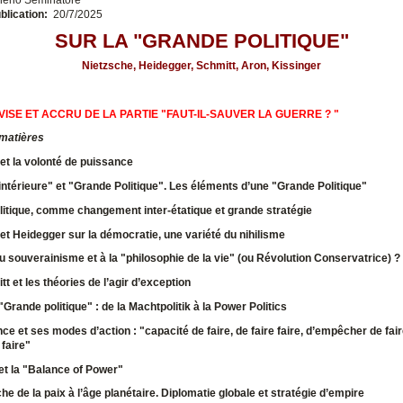
blication:
20/7/2025
SUR LA "GRANDE POLITIQUE"
Nietzsche, Heidegger, Schmitt, Aron, Kissinger
VISE ET ACCRU DE LA PARTIE "FAUT-IL-SAUVER LA GUERRE ? "
 matières
et la volonté de puissance
 intérieure" et "Grande Politique". Les éléments d’une "Grande Politique"
itique, comme changement inter-étatique et grande stratégie
et Heidegger sur la démocratie, une variété du nihilisme
 souverainisme et à la "philosophie de la vie" (ou Révolution Conservatrice) ?
t et les théories de l’agir d’exception
"Grande politique" : de la Machtpolitik à la Power Politics
nce
et ses modes d’action : "capacité de faire, de faire faire, d’empêcher de fair
 faire"
et la "Balance of Power"
he de la paix à l’âge planétaire.
Diplomatie globale et stratégie d’empire