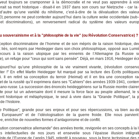
veut toujours se cramponner à la démocratie et ne veut pas apprendre à voi
erait sa mort historique - disait-il en 1937 dans son cours sur Nietzsche - car la
 d’autre qu’une variété du nihilisme, c’est-à-dire de la dévaluation des valeu
t, personne ne peut contester aujourd’hui dans la culture woke occidentale (sub-
s et discriminations), un renversement radical du système des valeurs euro
 souverainisme et à la "philosophie de la vie" (ou Révolution Conservatrice) ?
eption discriminatoire de l’homme et de son mépris de la raison historique, de
t liés, sont repris par Heidegger dans son choix philosophique, opposé aux Lumièr
ecours à la raison utopique par les ennemis de l’Allemagne (la Russie soc
), un refuge pour "ceux qui sont sans pensée". Déjà, en mars 1916, Heidegger écri
ujourd’hui qu’une philosophie de la vie vraiment vivante, (révolution conserv
ter !" En effet Martin Heidegger fut marqué par sa lecture des Écrits politique
i. Il en retint sa conception du terroir (Heimat) et il en tira une conception ra
et de la russité qu’il exprimera dans ses "Cahiers" des années 1939-1941, conte
ano-russe. La succession des énoncés heideggériens sur la Russie montre claire
te pour lui un adversaire dont il mesure la force face au peuple allemand, le 
ent historique et métaphysique, le seul à vivre dans la "Grande Politique", la p
de l’histoire.
 Politique", grande pour ses enjeux et pour ses répercussions, va bien au-d
 Europaeum" et de l’idéologisation de la guerre froide. Elle nous parvient 
e, enrichie de nouvelles formes d’antagonisme et de conflit.
olution conservatrice allemande" des années trente, revigorée en ses concepts à la 
s intellectuelles de nos jours et ensevelie sous l’épaisse illusion intégrat
liste de l’Europe de l’après 1945, retentit à nouveau, sous la force tectonique des 