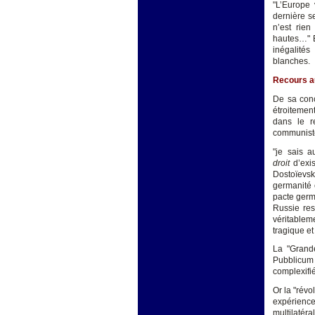
"L’Europe 
dernière s
n’est rien
hautes…" E
inégalité
blanches.
Recours au
De sa conc
étroitemen
dans le r
communiste
"je sais a
droit
d’exis
Dostoïevsk
germanité 
pacte germ
Russie res
véritablem
tragique et 
La "Grande
Pubblicum
complexifié
Or la "rév
expérience
multilatéra