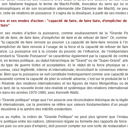
e son fatalisme tragique le terme de Macht-Politik, évocateur du sens qui lui v
hilosophiques et de son incarnation allemande (die Dämonie der Macht), ne peu
e, celle de relations de puissance. Il s‘agira de la disséquer, à partir de ses modes 
ce et ses modes d’action : "capacité de faire, de faire faire, d’empêcher de 
 faire"
en ses modes d’action la puissance, comme soubassement de la "Grande Poli
ité de faire, de faire faire, d’empêcher de faire et de refuser de faire
". Or, comme 
"la capacité de faire renvoie au pouvoir. La capacité de faire-faire renvoie à l’i
’empêcher de faire renvoie à l’usage de la force et la capacité de refuser de fair
ance. La puissance est à la croisée du pouvoir, de l’influence, de l’indépendan
pendant la "Grande Puissance" se caractérise également par la capacité de contra
t, en termes politique, au statut hiérarchique de "Grand" ou de "Super-Grand", arb
 du type de guerre licites et acceptables. Ici le statut de la force physique se 
veau, celui légitimité, interne et internationale, réconciliant le consensus interne e
nal. Bien que la puissance se soit constituée historiquement comme une capacité de
ausewitz comme la capacité de plier la volonté adverse, c’est sur le postulat de la 
e Réaliste des relations internationales et les figures de Hans Morgenthau ou
us tard, de la nouvelle école néo-réaliste et systémique des relations international
 dans les années 1970-1980, avec Kenneth Waltz.
e "Grande politique" exige que l’on associe une réconciliation théorique de la légiti
ité internationale, car la première se réfère aux valeurs fondamentales d’un peup
a deuxième à la sphère des intérêts existentiels.
âce au mythe, la notion de "Grande Politique" ne peut plus ignorer que l’instau
re politique entre les nations, (dimension légale ou formelle des rapports de force
ure paix ou une paix d’empire), doit pouvoir compter sur une sorte de restauration