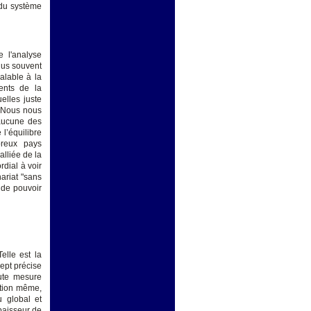
 du système
 l'analyse
plus souvent
alable à la
ents de la
elles juste
. "Nous nous
 aucune des
l’équilibre
breux pays
alliée de la
rdial à voir
ariat "sans
 de pouvoir
elle est la
ept précise
oute mesure
ption même,
u global et
épaisseur de