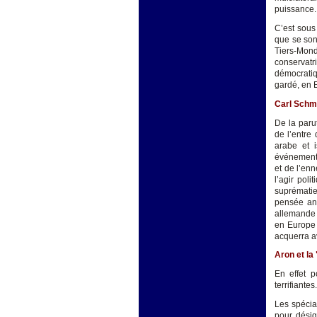
puissance.
C’est sous
que se son
Tiers-Mond
conservatr
démocratiq
gardé, en E
Carl Schmit
De la parut
de l’entre
arabe et i
événements 
et de l’en
l’agir pol
suprématie 
pensée ang
allemande d
en Europe 
acquerra a
Aron et la 
En effet 
terrifiantes.
Les spécial
pour désig