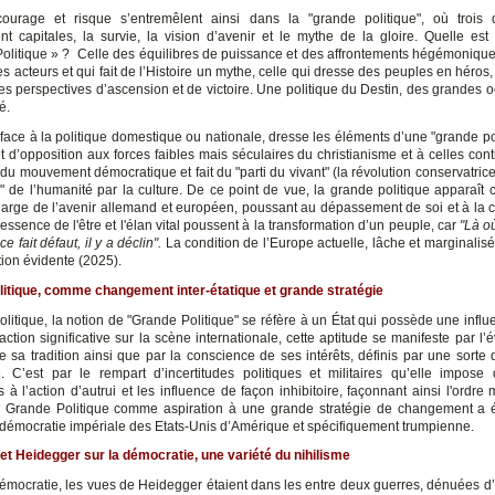
courage et risque s’entremêlent ainsi dans la "grande politique", où trois
nt capitales, la survie, la vision d’avenir et le mythe de la gloire. Quelle est
olitique » ? Celle des équilibres de puissance et des affrontements hégémoniques
s acteurs et qui fait de l’Histoire un mythe, celle qui dresse des peuples en héros
des perspectives d’ascension et de victoire. Une politique du Destin, des grandes 
é.
 face à la politique domestique ou nationale, dresse les éléments d’une "grande pol
d’opposition aux forces faibles mais séculaires du christianisme et à celles cont
 du mouvement démocratique et fait du "parti du vivant" (la révolution conservatrice
n" de l’humanité par la culture. De ce point de vue, la grande politique apparaî
harge de l’avenir allemand et européen, poussant au dépassement de soi et à la c
l'essence de l'être et l'élan vital poussent à la transformation d’un peuple, car
"Là o
e fait défaut, il y a déclin".
La condition de l’Europe actuelle, lâche et marginalisé
ion évidente (2025).
itique, comme changement inter-étatique et grande stratégie
olitique, la notion de "Grande Politique" se réfère à un État qui possède une influ
action significative sur la scène internationale, cette aptitude se manifeste par l’
e sa tradition ainsi que par la conscience de ses intérêts, définis par une sorte 
e. C’est par le rempart d’incertitudes politiques et militaires qu’elle impose 
 à l’action d’autrui et les influence de façon inhibitoire, façonnant ainsi l'ordre
Grande Politique comme aspiration à une grande stratégie de changement a é
a démocratie impériale des Etats-Unis d’Amérique et spécifiquement trumpienne.
et Heidegger sur la démocratie, une variété du nihilisme
 démocratie, les vues de Heidegger étaient dans les entre deux guerres, dénuées d’