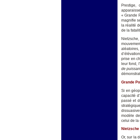
Prestige, 
apparaisse
« Grande P
magnifie se
la réalité 
de la fatalit
Nietzsche,
mouvement 
aléatoires,
d’élévatio
prise en c
leur fond, 
de puissanc
démonstrat
Grande Pol
Si en géop
capacité d'
passé et d
stratégiqu
dissuasives
modèle de 
celui de l
Nietzsche 
Or, sur la