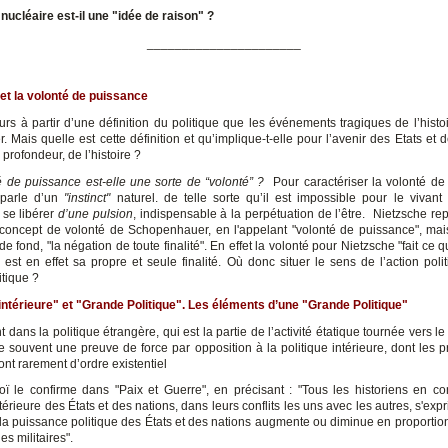
 nucléaire est-il une "idée de raison" ?
______________________
et la volonté de puissance
ours à partir d’une définition du politique que les événements tragiques de l’histo
er. Mais quelle est cette définition et qu’implique-t-elle pour l’avenir des Etats et
 profondeur, de l’histoire ?
é de puissance est-elle une sorte de “volonté” ?
Pour caractériser la volonté de
 parle d’un
"instinct"
naturel. de telle sorte qu’il est impossible pour le vivan
se libérer
d’une pulsion
, indispensable à la perpétuation de l’être. Nietzsche re
concept de volonté de Schopenhauer, en l'appelant "volonté de puissance", ma
 de fond, "la négation de toute finalité". En effet la volonté pour Nietzsche "fait ce qu
 est en effet sa propre et seule finalité. Où donc situer le sens de l’action poli
itique ?
 intérieure" et "Grande Politique". Les éléments d’une "Grande Politique"
dans la politique étrangère, qui est la partie de l’activité étatique tournée vers l
e souvent une preuve de force par opposition à la politique intérieure, dont les 
nt rarement d’ordre existentiel
oï le confirme dans "Paix et Guerre", en précisant : "Tous les historiens en co
extérieure des États et des nations, dans leurs conflits les uns avec les autres, s'exp
 la puissance politique des États et des nations augmente ou diminue en proportion
es militaires".