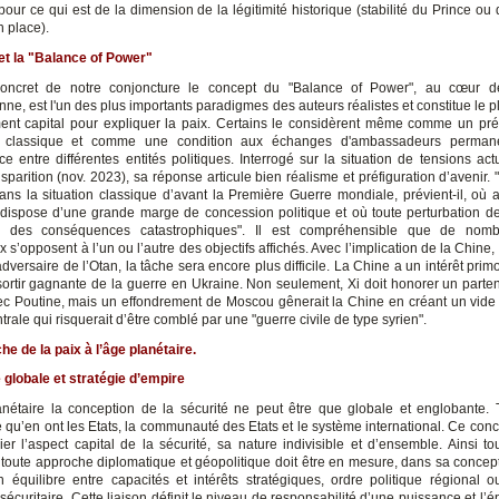
pour ce qui est de la dimension de la légitimité historique (stabilité du Prince ou
n place).
et la "Balance of Power"
oncret de notre conjoncture le concept du "Balance of Power", au cœur de
nne, est l'un des plus importants paradigmes des auteurs réalistes et constitue le 
ent capital pour expliquer la paix. Certains le considèrent même comme un pré
e classique et comme une condition aux échanges d'ambassadeurs perman
e entre différentes entités politiques. Interrogé sur la situation de tensions actu
sparition (nov. 2023), sa réponse articule bien réalisme et préfiguration d’avenir
ans la situation classique d’avant la Première Guerre mondiale, prévient-il, où
 dispose d’une grande marge de concession politique et où toute perturbation de 
r des conséquences catastrophiques". Il est compréhensible que de nom
 s’opposent à l’un ou l’autre des objectifs affichés. Avec l’implication de la Chine, 
dversaire de l’Otan, la tâche sera encore plus difficile. La Chine a un intérêt primo
sortir gagnante de la guerre en Ukraine. Non seulement, Xi doit honorer un parten
vec Poutine, mais un effondrement de Moscou gênerait la Chine en créant un vide
trale qui risquerait d’être comblé par une "guerre civile de type syrien".
he de la paix à l’âge planétaire.
 globale et stratégie d’empire
anétaire la conception de la sécurité ne peut être que globale et englobante. T
 qu’en ont les Etats, la communauté des Etats et le système international. Ce conc
lier l’aspect capital de la sécurité, sa nature indivisible et d’ensemble. Ainsi t
t toute approche diplomatique et géopolitique doit être en mesure, dans sa conce
un équilibre entre capacités et intérêts stratégiques, ordre politique régional o
sécuritaire. Cette liaison définit le niveau de responsabilité d’une puissance et l’