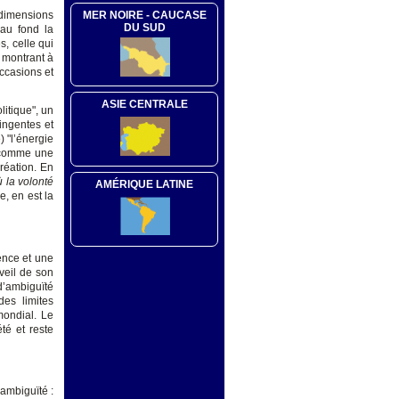
MER NOIRE - CAUCASE
 dimensions
DU SUD
 au fond la
, celle qui
, montrant à
occasions et
ASIE CENTRALE
itique", un
ingentes et
) "l’énergie
t comme une
réation. En
ù la volonté
AMÉRIQUE LATINE
e, en est la
ence et une
éveil de son
d’ambiguïté
des limites
 mondial. Le
té et reste
ambiguïté :