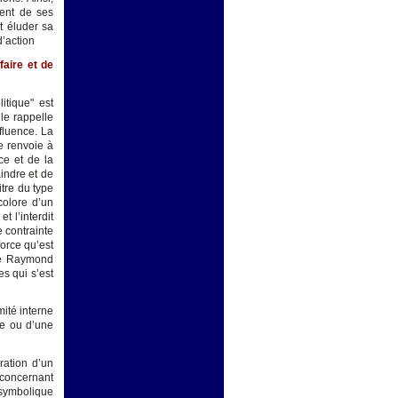
ient de ses
t éluder sa
d’action
faire et de
tique" est
le rappelle
nfluence. La
e renvoie à
ce et de la
indre et de
itre du type
colore d’un
t l’interdit
 contrainte
force qu’est
 de Raymond
es qui s’est
mité interne
le ou d’une
ration d’un
 concernant
 symbolique