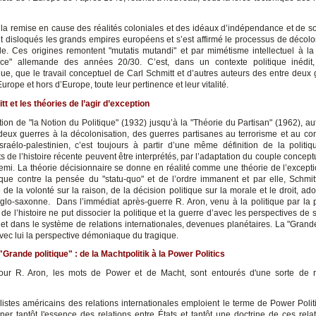
 la remise en cause des réalités coloniales et des idéaux d’indépendance et de s
t disloqués les grands empires européens et s’est affirmé le processus de décolo
e. Ces origines remontent "mutatis mutandi" et par mimétisme intellectuel à la 
ice" allemande des années 20/30. C’est, dans un contexte politique inédit,
ue, que le travail conceptuel de Carl Schmitt et d’autres auteurs des entre deux 
urope et hors d’Europe, toute leur pertinence et leur vitalité.
t et les théories de l’agir d’exception
ion de "la Notion du Politique" (1932) jusqu’à la "Théorie du Partisan" (1962), au
 deux guerres à la décolonisation, des guerres partisanes au terrorisme et au confl
sraélo-palestinien, c’est toujours à partir d’une même définition de la politi
de l’histoire récente peuvent être interprétés, par l’adaptation du couple concept
nemi. La théorie décisionnaire se donne en réalité comme une théorie de l’excepti
itique contre la pensée du "statu-quo" et de l’ordre immanent et par elle, Schmitt
de la volonté sur la raison, de la décision politique sur la morale et le droit, ad
lo-saxonne. Dans l’immédiat après-guerre R. Aron, venu à la politique par la 
e l’histoire ne put dissocier la politique et la guerre d’avec les perspectives de s
et dans le système de relations internationales, devenues planétaires. La "Grande
vec lui la perspective démoniaque du tragique.
"Grande politique" : de la Machtpolitik à la Power Politics
pour R. Aron, les mots de Power et de Macht, sont entourés d'une sorte de 
istes américains des relations internationales emploient le terme de Power Politics
ner tantôt l'essence des relations entre États et tantôt une doctrine de ces relati