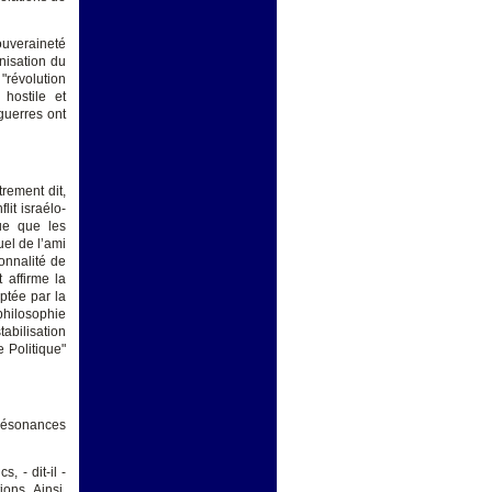
ouveraineté
nisation du
"révolution
 hostile et
guerres ont
trement dit,
it israélo-
que que les
uel de l’ami
onnalité de
 affirme la
optée par la
philosophie
tabilisation
 Politique"
résonances
, - dit-il -
ons. Ainsi,