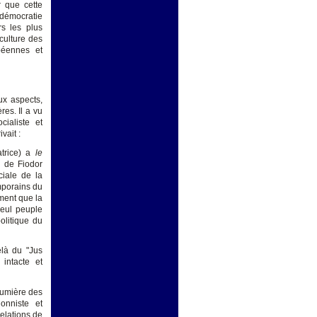
r que cette
 démocratie
rs les plus
culture des
péennes et
ux aspects,
es. Il a vu
ialiste et
vait :
atrice) a
le
s de Fiodor
ciale de la
mporains du
ment que la
seul peuple
olitique du
elà du "Jus
intacte et
lumière des
ionniste et
relations de