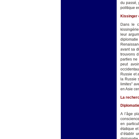
du passé, 
politique e
Kissinger 
Dans le c
kissingérie
leur argum
diplomati
Renaissanc
avant sa di
trouvons d
parties ne
peut avoi
occidentaux
Russie et a
la Russie 
limites" a
en Asie cen
La recherc
Diplomatie
A l’âge pl
conscience
en particu
étatique e
d’établir 
diplomatie 