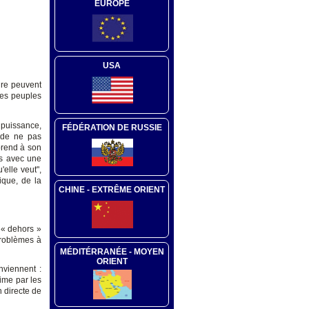
EUROPE
USA
ire peuvent
 des peuples
 puissance,
FÉDÉRATION DE RUSSIE
t de ne pas
prend à son
is avec une
'elle veut",
tique, de la
CHINE - EXTRÊME ORIENT
e « dehors »
problèmes à
MÉDITÉRRANÉE - MOYEN
ORIENT
nviennent :
rime par les
 directe de