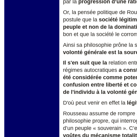
par la
progression d’une ratio
Or, la pensée politique de Rou
postule que la
société légiti
peuple et non de la dominat
bon et que la société le corrom
Ainsi sa philosophie prône la 
volonté
générale est la sourc
Il s'en suit que la
relation en
régimes autocratiques
a cons
été considérée
comme potenti
confusion entre liberté et c
de l'individu à la volonté gé
D'où peut venir en effet la
légi
Rousseau assume de rompre av
philosophie propre, qui interrog
d’un peuple « souverain ». C’es
voûtes du mécanisme totali