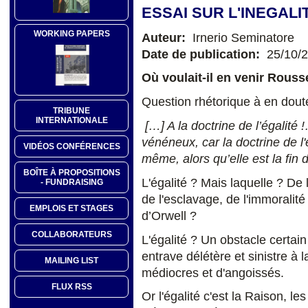
ESSAI SUR L'INEGAL
WORKING PAPERS
Auteur:
Irnerio Seminatore
Date de publication:
25/10/
Où voulait-il en venir Rousse
Question rhétorique à en doute
TRIBUNE
INTERNATIONALE
[…] A la doctrine de l’égalité 
vénéneux, car la doctrine de l'
VIDÉOS CONFÉRENCES
même, alors qu’elle est la fin 
BOÎTE À PROPOSITIONS
L'égalité ? Mais laquelle ? De
- FUNDRAISING
de l'esclavage, de l'immoralité
EMPLOIS ET STAGES
d’Orwell ?
COLLABORATEURS
L'égalité ? Un obstacle certai
entrave délétère et sinistre à 
MAILING LIST
médiocres et d'angoissés.
FLUX RSS
Or l'égalité c'est la Raison, l