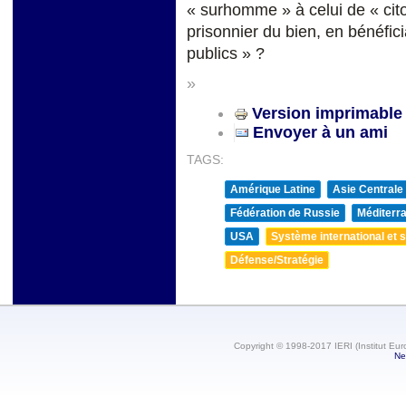
« surhomme » à celui de « cit
prisonnier du bien, en bénéfici
publics » ?
»
Version imprimable
Envoyer à un ami
TAGS:
Amérique Latine
Asie Centrale
Fédération de Russie
Méditerra
USA
Système international et st
Défense/Stratégie
Copyright © 1998-2017 IERI (Institut Eur
Ne