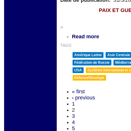
Date de publication:
31/5/2
PAIX ET GUERRE D
»
Read more
TAGS:
Amérique Latine
Asie Centrale
Fédération de Russie
Méditerra
USA
Système international et st
Défense/Stratégie
« first
‹ previous
1
2
3
4
5