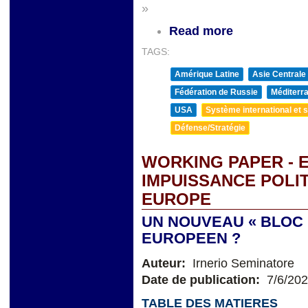
»
Read more
TAGS:
Amérique Latine
Asie Centrale
Fédération de Russie
Méditerra
USA
Système international et st
Défense/Stratégie
WORKING PAPER - 
IMPUISSANCE POLI
EUROPE
UN NOUVEAU « BLOC 
EUROPEEN ?
Auteur:
Irnerio Seminatore
Date de publication:
7/6/20
TABLE DES MATIERES