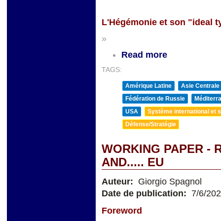
L'Hégémonie et son "ideal t
»
Read more
TAGS:
Amérique Latine
Asie Centrale
Fédération de Russie
Méditerra
USA
Système international et st
Défense/Stratégie
WORKING PAPER - R
AND..... EU
Auteur:
Giorgio Spagnol
Date de publication:
7/6/20
Foreword