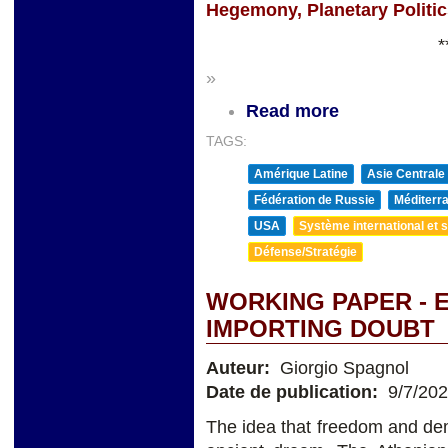
Hegemony, Planetary Politi
*
»
Read more
TAGS:
Amérique Latine
Asie Centrale
Fédération de Russie
Méditerra
USA
Système international et st
Défense/Stratégie
WORKING PAPER - 
IMPORTING DOUBT
Auteur:
Giorgio Spagnol
Date de publication:
9/7/20
The idea that freedom and de