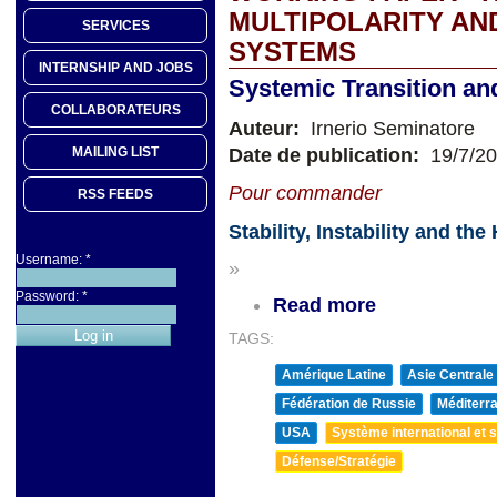
MULTIPOLARITY AN
SERVICES
SYSTEMS
INTERNSHIP AND JOBS
Systemic Transition and 
COLLABORATEURS
Auteur:
Irnerio Seminatore
Date de publication:
19/7/2
MAILING LIST
Pour commander
RSS FEEDS
Stability, Instability and t
Username:
*
»
Password:
*
Read more
TAGS:
Amérique Latine
Asie Centrale
Fédération de Russie
Méditerra
USA
Système international et st
Défense/Stratégie