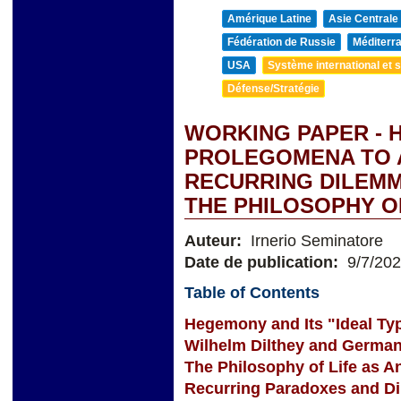
Amérique Latine
Asie Centrale
Fédération de Russie
Méditerra
USA
Système international et st
Défense/Stratégie
WORKING PAPER - 
PROLEGOMENA TO 
RECURRING DILEMM
THE PHILOSOPHY O
Auteur:
Irnerio Seminatore
Date de publication:
9/7/20
Table of Contents
Hegemony and Its "Ideal Ty
Wilhelm Dilthey and German
The Philosophy of Life as A
Recurring Paradoxes and D