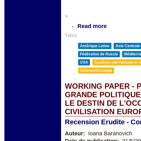
&
»
Read more
TAGS:
Amérique Latine
Asie Centrale
Fédération de Russie
Méditerra
USA
Système international et st
Défense/Stratégie
WORKING PAPER - 
GRANDE POLITIQUE.
LE DESTIN DE L'OCC
CIVILISATION EUR
Recension Erudite - Co
Auteur:
Ioana Baranovich