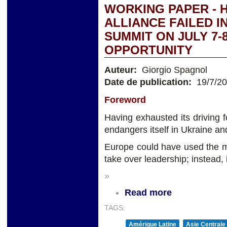
WORKING PAPER - 
ALLIANCE FAILED I
SUMMIT ON JULY 7-
OPPORTUNITY
Auteur:
Giorgio Spagnol
Date de publication:
19/7/2
Foreword
Having exhausted its driving 
endangers itself in Ukraine an
Europe could have used the m
take over leadership; instead, 
»
Read more
TAGS:
Amérique Latine
Asie Centrale