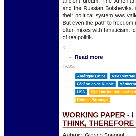
ancient dream. The Athenian 
and the Russian Bolsheviks, 
their political system was va
But even the path to freedom 
often mixes with fanaticism; 
of realpolitik.
»
Read more
TAGS:
Amérique Latine
Asie Centrale
Fédération de Russie
Méditerra
USA
Système international et st
Défense/Stratégie
WORKING PAPER - I
THINK, THEREFORE 
Auteur:
Giorgio Spagnol