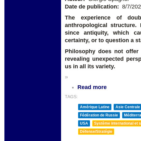
Date de publication:
8/7/20
The experience of doub
anthropological structure
since antiquity, which c
certainty, or to question a s
Philosophy does not offer 
revealing unexpected persp
us in all its variety.
»
Read more
TAGS:
Amérique Latine
Asie Centrale
Fédération de Russie
Méditerra
USA
Système international et st
Défense/Stratégie