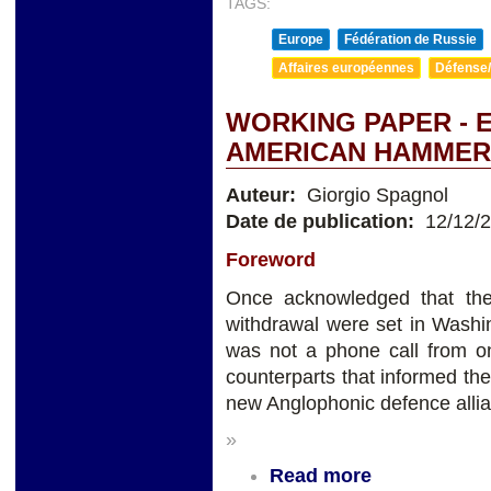
TAGS:
Europe
Fédération de Russie
Affaires européennes
Défense/
WORKING PAPER - 
AMERICAN HAMMER 
Auteur:
Giorgio Spagnol
Date de publication:
12/12/
Foreword
Once acknowledged that the
withdrawal were set in Washin
was not a phone call from on
counterparts that informed th
new Anglophonic defence allia
»
Read more