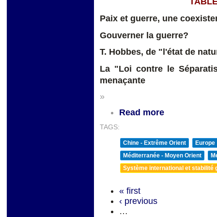
TABLE
Paix et guerre, une coexiste
Gouverner la guerre?
T. Hobbes, de "l'état de natu
La "Loi contre le Séparati
menaçante
»
Read more
TAGS:
Chine - Extrême Orient
Europe
Méditerranée - Moyen Orient
Me
Système international et stabilité 
« first
‹ previous
…