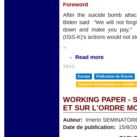
Foreword
After the suicide bomb attac
Biden said "We will not forgi
down and make you pay," p
(ISIS-K)'s actions would not st
»
Read more
TAGS:
Europe
Fédération de Russie
Système international et stabilité 
WORKING PAPER - 
ET SUR L'ORDRE M
Auteur:
Irnerio SEMINATOR
Date de publication:
15/8/2