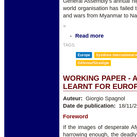
General Assembly’s annual hig
world organisation has failed t
and wars from Myanmar to Na
»
Read more
TAGS:
Europe
Système international et
Défense/Stratégie
WORKING PAPER - 
LEARNT FOR EURO
Auteur:
Giorgio Spagnol
Date de publication:
18/11/
Foreword
If the images of desperate Af
harrowing enough, the deadly