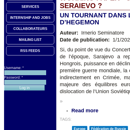
SERAIEVO ?
SERVICES
UN TOURNANT DANS 
INTERNSHIP AND JOBS
D’HEGEMON
COLLABORATEURS
Auteur:
Irnerio Seminatore
Date de publication:
1/1/20
MAILING LIST
Si, du point de vue du Concer
RSS FEEDS
de l’époque, Sarajevo a rep
Hongrois, puissance en déclin
Username:
*
première guerre mondiale, la 
indirectement en Crimée, 
Password:
*
majeure des équilibres eu
dislocation de l’Union Soviétiq
»
Read more
TAGS:
Europe
Fédération de Russie