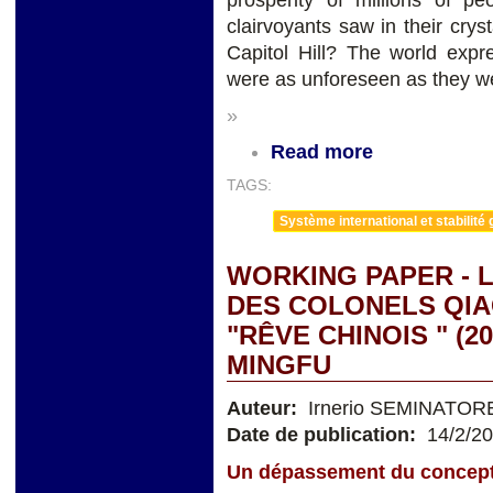
clairvoyants saw in their crys
Capitol Hill? The world exp
were as unforeseen as they 
»
Read more
TAGS:
Système international et stabilité 
WORKING PAPER - L
DES COLONELS QIAO
"RÊVE CHINOIS " (2
MINGFU
Auteur:
Irnerio SEMINATOR
Date de publication:
14/2/2
Un dépassement du concep