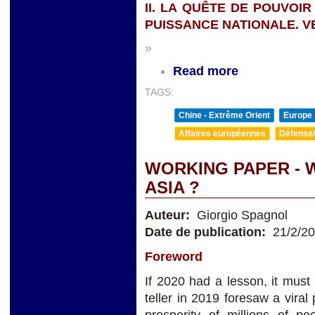
II. LA QUÊTE DE POUVOIR
PUISSANCE NATIONALE. V
»
Read more
TAGS:
Chine - Extrême Orient
Europe
Affaires européennes
Défense/
WORKING PAPER - 
ASIA ?
Auteur:
Giorgio Spagnol
Date de publication:
21/2/2
Foreword
If 2020 had a lesson, it must b
teller in 2019 foresaw a viral
prosperity of millions of 