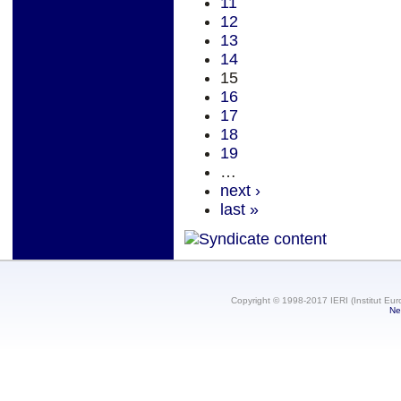
11
12
13
14
15
16
17
18
19
…
next ›
last »
Copyright © 1998-2017 IERI (Institut Eur
Ne