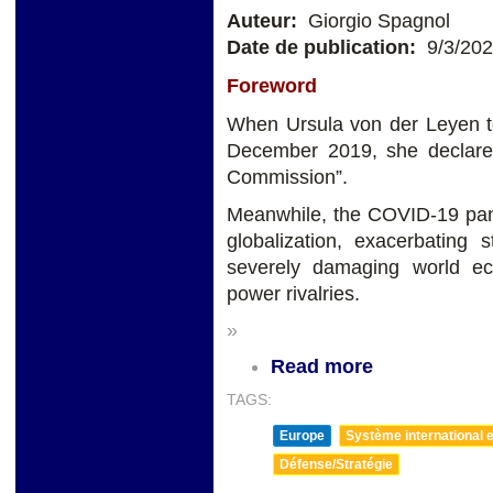
Auteur:
Giorgio Spagnol
Date de publication:
9/3/20
Foreword
When Ursula von der Leyen t
December 2019, she declared 
Commission”.
Meanwhile, the COVID-19 pan
globalization, exacerbating 
severely damaging world ec
power rivalries.
»
Read more
TAGS:
Europe
Système international et
Défense/Stratégie