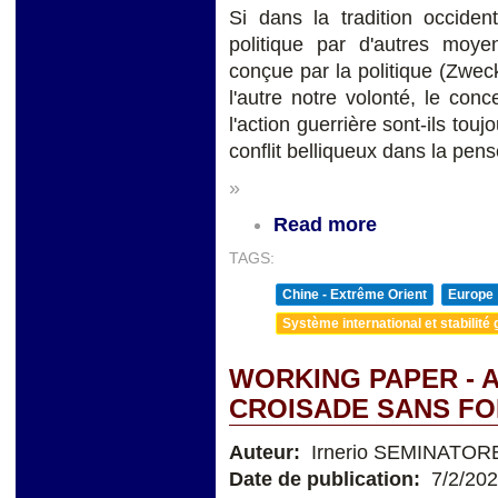
Si dans la tradition occide
politique par d'autres moyen
conçue par la politique (Zwec
l'autre notre volonté, le conc
l'action guerrière sont-ils touj
conflit belliqueux dans la pens
»
Read more
TAGS:
Chine - Extrême Orient
Europe
Système international et stabilité 
WORKING PAPER - A
CROISADE SANS FOI
Auteur:
Irnerio SEMINATOR
Date de publication:
7/2/20