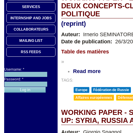
DEUX CONCEPTS-CL
SERVICES
POLITIQUE
INTERNSHIP AND JOBS
(reprint)
COLLABORATEURS
Auteur:
Irnerio SEMINATOR
Date de publication:
26/3/2
MAILING LIST
Table des matières
RSS FEEDS
»
Username:
*
Read more
Password:
*
TAGS:
Europe
Fédération de Russie
Affaires européennes
Défense/
WORKING PAPER - 
UP: SYRIA, RUSSIA
Auteur:
Giorgio Spagnol