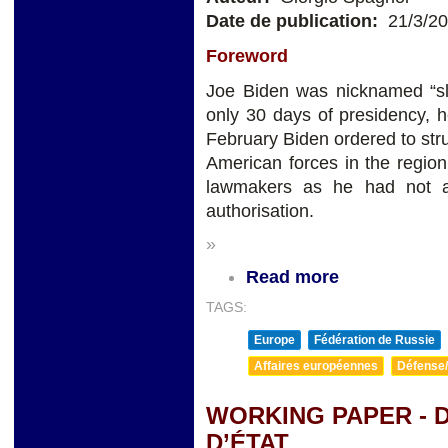
Date de publication:
21/3/2
Foreword
Joe Biden was nicknamed “sl
only 30 days of presidency,
February Biden ordered to stru
American forces in the regio
lawmakers as he had not a
authorisation.
»
Read more
TAGS:
Europe
Fédération de Russie
Affaires européennes
Défense/
WORKING PAPER - 
D’ÉTAT