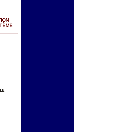
TION
STÈME
ALE