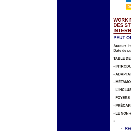
D
WORKIN
DES ST
INTER
PEUT O
Auteur:
Ir
Date de pu
TABLE DE
- INTROD
- ADAPTA
- MÉTAM
- L'INCL
- FOYERS
- PRÉCAR
- LE NON
»
Re