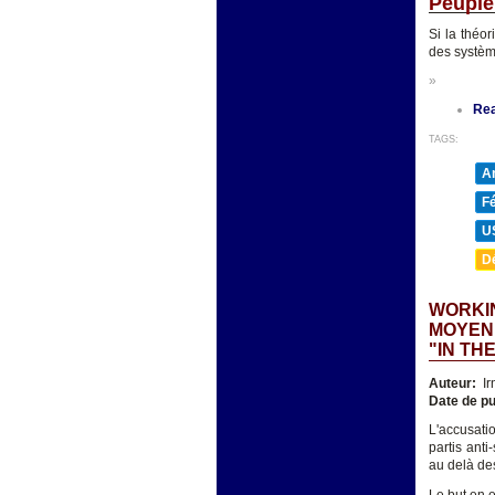
Peuple
Si la théo
des systèm
»
Re
TAGS:
A
F
U
D
WORKIN
MOYENN
"IN TH
Auteur:
Ir
Date de pu
L'accusatio
partis ant
au delà des