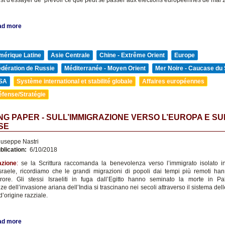
est d'essayer de prévoir ce que peut se passer aux élections européennes de mai 
ad more
mérique Latine
Asie Centrale
Chine - Extrême Orient
Europe
édération de Russie
Méditerranée - Moyen Orient
Mer Noire - Caucase du
SA
Système international et stabilité globale
Affaires européennes
éfense/Stratégie
G PAPER - SULL’IMMIGRAZIONE VERSO L’EUROPA E S
SE
useppe Nastri
blication:
6/10/2018
azione
:
se la Scrittura raccomanda la benevolenza verso l’immigrato isolato 
sraele, ricordiamo che le grandi migrazioni di popoli dai tempi più remoti h
rrore. Gli stessi Israeliti in fuga dall’Egitto hanno seminato la morte in Pa
 dell’invasione ariana dell’India si trascinano nei secoli attraverso il sistema del
’origine razziale.
ad more