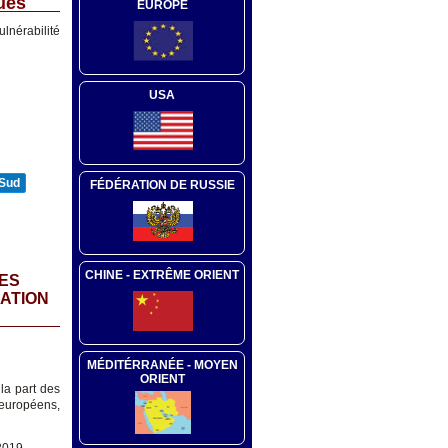
ues
EUROPE
lnérabilité
USA
 Sud
FÉDÉRATION DE RUSSIE
CHINE - EXTRÊME ORIENT
SES
RATION
MÉDITÉRRANÉE - MOYEN
ORIENT
 la part des
 européens,