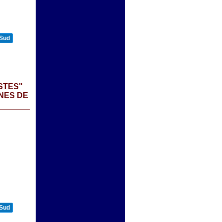
 Sud
STES"
NES DE
 Sud