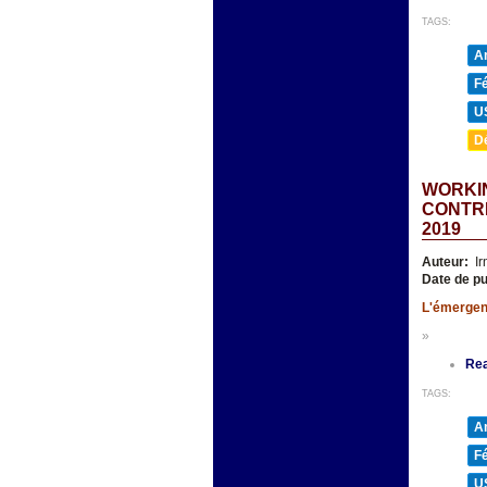
TAGS:
A
F
U
D
WORKI
CONTRE
2019
Auteur:
Ir
Date de pu
L'émergenc
»
Re
TAGS:
A
F
U