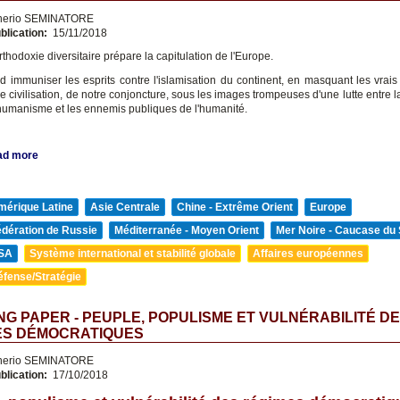
nerio SEMINATORE
blication:
15/11/2018
rthodoxie diversitaire prépare la capitulation de l'Europe.
nd immuniser les esprits contre l'islamisation du continent, en masquant les vrais
de civilisation, de notre conjoncture, sous les images trompeuses d'une lutte entre 
l'humanisme et les ennemis publiques de l'humanité.
ad more
mérique Latine
Asie Centrale
Chine - Extrême Orient
Europe
édération de Russie
Méditerranée - Moyen Orient
Mer Noire - Caucase du
SA
Système international et stabilité globale
Affaires européennes
éfense/Stratégie
G PAPER - PEUPLE, POPULISME ET VULNÉRABILITÉ D
ES DÉMOCRATIQUES
nerio SEMINATORE
blication:
17/10/2018