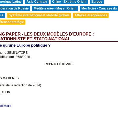
mérique Latine
Asie Centrale
Chine - Extrême Orient
Europe
édération de Russie
Méditerranée - Moyen Orient
Mer Noire - Caucase du
SA
Système international et stabilité globale
Affaires européennes
éfense/Stratégie
G PAPER - LES DEUX MODÈLES D'EUROPE :
ATIONNISTE ET STATO-NATIONAL
e qu'une Europe politique ?
nerio SEMINATORE
blication:
26/8/2018
REPRINT ÉTÉ 2018
S MATIÈRES
ttéral de la rédaction de 2014)
UCTION
ad more