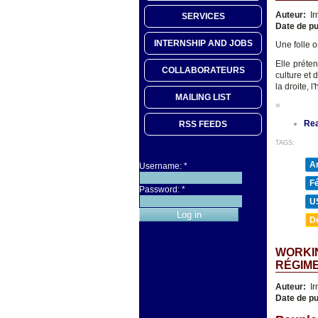
Auteur:
Ir
SERVICES
Date de pu
INTERNSHIP AND JOBS
Une folle o
Elle préte
COLLABORATEURS
culture et 
la droite, 
MAILING LIST
»
Re
RSS FEEDS
TAGS:
A
Username:
*
F
Password:
*
U
D
WORKIN
RÉGIM
Auteur:
Ir
Date de pu