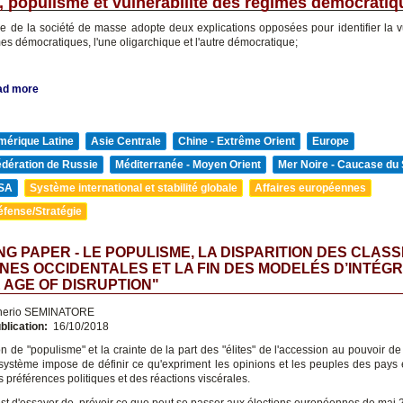
, populisme et vulnérabilité des régimes démocratiq
rie de la société de masse adopte deux explications opposées pour identifier la vu
es démocratiques, l'une oligarchique et l'autre démocratique;
ad more
mérique Latine
Asie Centrale
Chine - Extrême Orient
Europe
édération de Russie
Méditerranée - Moyen Orient
Mer Noire - Caucase du
SA
Système international et stabilité globale
Affaires européennes
éfense/Stratégie
G PAPER - LE POPULISME, LA DISPARITION DES CLAS
ES OCCIDENTALES ET LA FIN DES MODELÉS D’INTÉG
E AGE OF DISRUPTION"
nerio SEMINATORE
blication:
16/10/2018
n de "populisme" et la crainte de la part des "élites" de l'accession au pouvoir de
i-système impose de définir ce qu'expriment les opinions et les peuples des pays
 préférences politiques et des réactions viscérales.