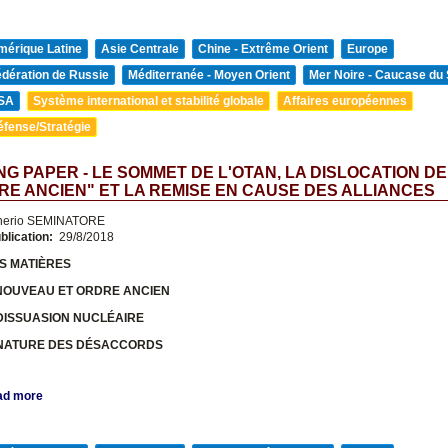
mérique Latine
Asie Centrale
Chine - Extrême Orient
Europe
édération de Russie
Méditerranée - Moyen Orient
Mer Noire - Caucase du
SA
Système international et stabilité globale
Affaires européennes
éfense/Stratégie
G PAPER - LE SOMMET DE L'OTAN, LA DISLOCATION DE
RE ANCIEN" ET LA REMISE EN CAUSE DES ALLIANCES
nerio SEMINATORE
blication:
29/8/2018
S MATIÈRES
NOUVEAU ET ORDRE ANCIEN
 DISSUASION NUCLÉAIRE
 NATURE DES DÉSACCORDS
ad more