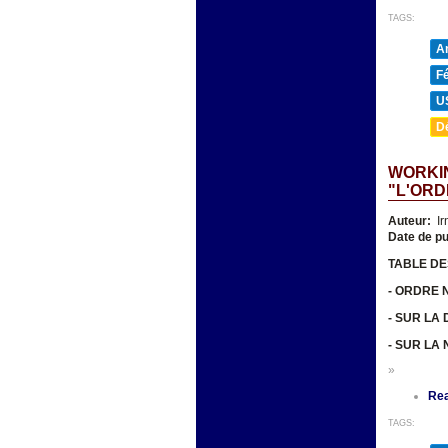
TAGS:
A
F
U
D
WORKIN
"L'ORD
Auteur:
Ir
Date de pu
TABLE DE
- ORDRE 
- SUR LA
- SUR LA
»
Re
TAGS: