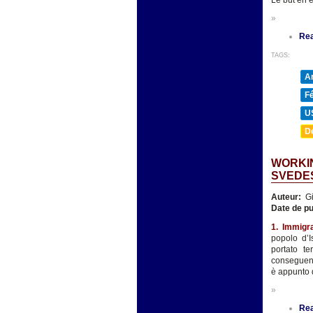
Le but en 
»
Re
TAGS:
A
F
U
D
WORKIN
SVEDE
Auteur:
Gi
Date de pu
1. Immigr
popolo d’I
portato te
conseguenze
è appunto d
»
Re