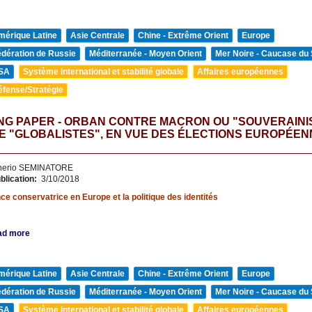
mérique Latine
Asie Centrale
Chine - Extrême Orient
Europe
édération de Russie
Méditerranée - Moyen Orient
Mer Noire - Caucase du
SA
Système international et stabilité globale
Affaires européennes
éfense/Stratégie
NG PAPER - ORBAN CONTRE MACRON OU "SOUVERAINI
 "GLOBALISTES", EN VUE DES ÉLECTIONS EUROPÉEN
nerio SEMINATORE
blication:
3/10/2018
e conservatrice en Europe et la politique des identités
ad more
mérique Latine
Asie Centrale
Chine - Extrême Orient
Europe
édération de Russie
Méditerranée - Moyen Orient
Mer Noire - Caucase du
SA
Système international et stabilité globale
Affaires européennes