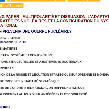
éfense/Stratégie
G PAPER - MULTIPOLARITÉ ET DISSUASION. L'ADAPTA
RATÉGIES NUCLÉAIRES ET LA CONFIGURATION DU SY
NATIONAL
N PRÉVENIR UNE GUERRE NUCLÉAIRE?
nerio SEMINATORE
blication:
5/9/2018
S MATIÈRES
UCTION. SYSTÈME ET CONJONCTURE
TIONS STRUCTURELLES ET AJUSTEMENTS DOCTRINAUX
ORPHOSES
USION DE LA RUSSIE ET L’ÉQUATION STRATÉGIQUE EUROPÉENNE ET MONDI
 DE CRISES ET INSTABILITÉ STRATÉGIQUE
ITÉ DE L'ORDRE INTERNATIONAL. UN RAPPEL HISTORIQUE
-ALIGNEMENT AUJOURD'HUI. ANTÉCÉDENTS ET COMPLEXITÉ
ad more