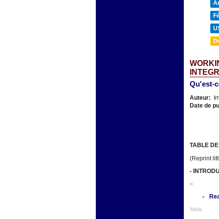
A
F
U
D
WORKIN
INTEGR
Qu'est-c
Auteur:
Ir
Date de pu
TABLE DE
(Reprint li
-
INTROD
»
Re
TAGS: