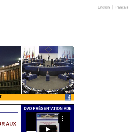
English
Français
T
DVD PRÉSENTATION ADE
UR AUX