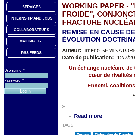
WORKING PAPER - 
SERVICES
FROIDE", CONJONC
INTERNSHIP AND JOBS
FRACTURE NUCLÉAI
COLLABORATEURS
REMISE EN CAUSE DE
ÉVOLUTION DOCTRIN
MAILING LIST
Auteur:
Irnerio SEMINATOR
RSS FEEDS
Date de publication:
12/7/2
Un échange nucléaire de t
Username:
*
cœur de rivalités 
Password:
*
Ennemi, coalitions
*
»
Read more
TAGS:
Europe
Fédération de Russie