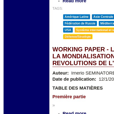
Read more
TAGS:
Amérique Latine
Asie Centrale
Fédération de Russie
Méditerra
USA
Système international et st
Défense/Stratégie
WORKING PAPER - L
LA MONDIALISATION
REVOLUTIONS DE L
Auteur:
Irnerio SEMINATOR
Date de publication:
12/1/2
TABLE DES MATIÈRES
Première partie
»
Read more