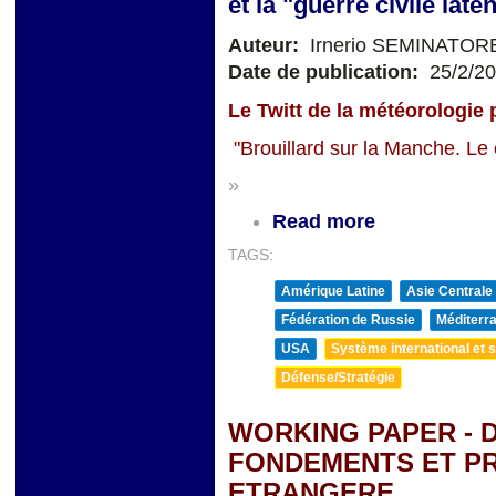
et la "guerre civile lat
Auteur:
Irnerio SEMINATOR
Date de publication:
25/2/2
Le Twitt de la météorologie p
"Brouillard sur la Manche. Le c
»
Read more
TAGS:
Amérique Latine
Asie Centrale
Fédération de Russie
Méditerra
USA
Système international et st
Défense/Stratégie
WORKING PAPER - D
FONDEMENTS ET PR
ETRANGERE