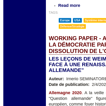
Read more
TAGS:
Europe
USA
Système internat
Défense/Stratégie
WORKING PAPER - A
LA DÉMOCRATIE PA
DISSOLUTION DE L
LES LEÇONS DE WEIM
FACE À UNE RENAISS
ALLEMANDE"
Auteur:
Irnerio SEMINATOR
Date de publication:
2/4/20
Allemagne 2020
.
A la veill
"Question allemande" figu
européen, comme foyer histori