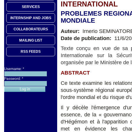
INTERNATIONAL
SERVICES
PROBLEMES REGIONA
INTERNSHIP AND JOBS
MONDIALE
COLLABORATEURS
Auteur:
Irnerio SEMINATOR
Date de publication:
11/6/2
MAILING LIST
Texte conçu en vue de sa p
RSS FEEDS
Internationale sur la Séc
organisée par le Ministère de
Username:
*
ABSTRACT
Password:
*
Ce texte examine les relation
sous-système régional europé
l'ordre mondial et du risque d'u
Il y décèle l'émergence d'un
essence, de la « gouvernance
d'Hégémon et à l'apparition 
met en évidence les chang