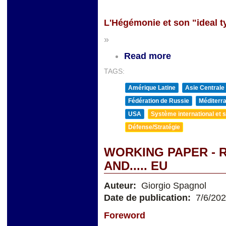
L'Hégémonie et son "ideal t
»
Read more
TAGS:
Amérique Latine
Asie Centrale
Fédération de Russie
Méditerra
USA
Système international et st
Défense/Stratégie
WORKING PAPER - R
AND..... EU
Auteur:
Giorgio Spagnol
Date de publication:
7/6/20
Foreword