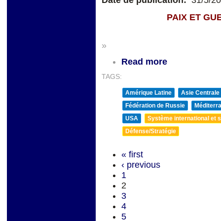
Date de publication:
31/5/2
PAIX ET GUERRE D
»
Read more
TAGS:
Amérique Latine
Asie Centrale
Fédération de Russie
Méditerra
USA
Système international et st
Défense/Stratégie
« first
‹ previous
1
2
3
4
5