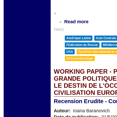
&
»
Read more
TAGS:
Amérique Latine
Asie Centrale
Fédération de Russie
Méditerra
USA
Système international et st
Défense/Stratégie
WORKING PAPER - 
GRANDE POLITIQUE.
LE DESTIN DE L'OCC
CIVILISATION EUR
Recension Erudite - Co
Auteur:
Ioana Baranovich