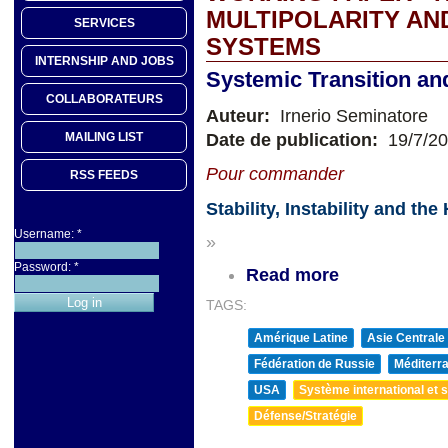
MULTIPOLARITY AN
SERVICES
SYSTEMS
INTERNSHIP AND JOBS
Systemic Transition and 
COLLABORATEURS
Auteur:
Irnerio Seminatore
Date de publication:
19/7/2
MAILING LIST
Pour commander
RSS FEEDS
Stability, Instability and t
Username:
*
»
Password:
*
Read more
TAGS:
Amérique Latine
Asie Centrale
Fédération de Russie
Méditerra
USA
Système international et st
Défense/Stratégie