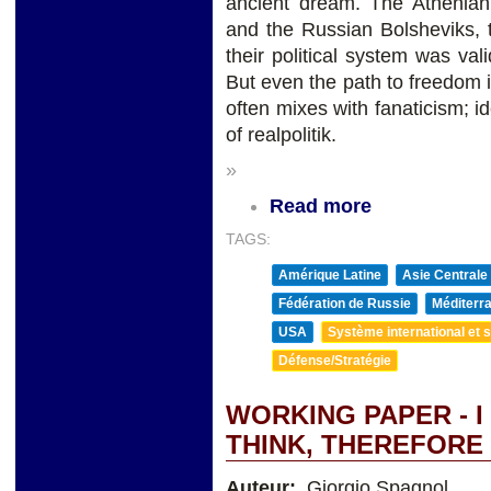
ancient dream. The Athenian 
and the Russian Bolsheviks, 
their political system was va
But even the path to freedom 
often mixes with fanaticism; 
of realpolitik.
»
Read more
TAGS:
Amérique Latine
Asie Centrale
Fédération de Russie
Méditerra
USA
Système international et st
Défense/Stratégie
WORKING PAPER - I
THINK, THEREFORE 
Auteur:
Giorgio Spagnol