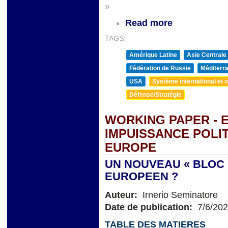
»
Read more
TAGS:
Amérique Latine
Asie Centrale
Fédération de Russie
Méditerra
USA
Système international et st
Défense/Stratégie
WORKING PAPER - 
IMPUISSANCE POLI
EUROPE
UN NOUVEAU « BLOC 
EUROPEEN ?
Auteur:
Irnerio Seminatore
Date de publication:
7/6/20
TABLE DES MATIERES