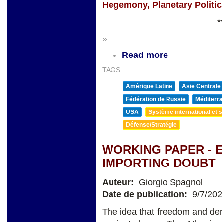
Hegemony, Planetary Politi
*
»
Read more
TAGS:
Amérique Latine
Asie Centrale
Fédération de Russie
Méditerra
USA
Système international et st
Défense/Stratégie
WORKING PAPER - 
IMPORTING DOUBT
Auteur:
Giorgio Spagnol
Date de publication:
9/7/20
The idea that freedom and de