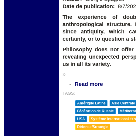
Date de publication:
8/7/20
The experience of doub
anthropological structure
since antiquity, which c
certainty, or to question a s
Philosophy does not offer 
revealing unexpected persp
us in all its variety.
»
Read more
TAGS:
Amérique Latine
Asie Centrale
Fédération de Russie
Méditerra
USA
Système international et st
Défense/Stratégie