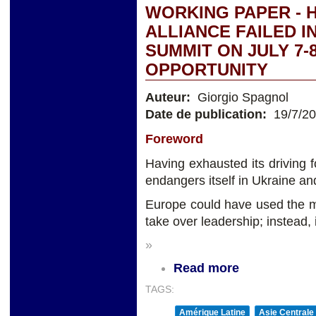
WORKING PAPER - 
ALLIANCE FAILED I
SUMMIT ON JULY 7-
OPPORTUNITY
Auteur:
Giorgio Spagnol
Date de publication:
19/7/2
Foreword
Having exhausted its driving 
endangers itself in Ukraine an
Europe could have used the m
take over leadership; instead, 
»
Read more
TAGS:
Amérique Latine
Asie Centrale