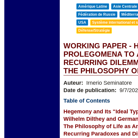
Amérique Latine
Asie Centrale
Fédération de Russie
Méditerra
USA
Système international et st
Défense/Stratégie
WORKING PAPER - 
PROLEGOMENA TO 
RECURRING DILEMM
THE PHILOSOPHY O
Auteur:
Irnerio Seminatore
Date de publication:
9/7/20
Table of Contents
Hegemony and Its "Ideal Ty
Wilhelm Dilthey and German
The Philosophy of Life as A
Recurring Paradoxes and D