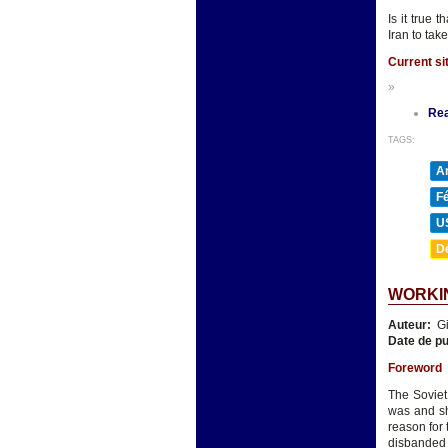
Is it true 
Iran to ta
Current si
»
Re
TAGS:
A
F
U
D
WORKIN
Auteur:
Gi
Date de pu
Foreword
The Soviet
was and sh
reason for
disbanded a