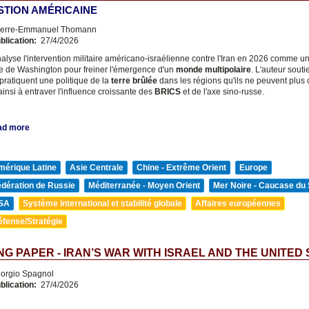
STION AMÉRICAINE
erre-Emmanuel Thomann
blication:
27/4/2026
alyse l'intervention militaire américano-israélienne contre l'Iran en 2026 comme un
 de Washington pour freiner l'émergence d'un
monde multipolaire
. L'auteur souti
pratiquent une politique de la
terre brûlée
dans les régions qu'ils ne peuvent plus c
insi à entraver l'influence croissante des
BRICS
et de l'axe sino-russe.
ad more
mérique Latine
Asie Centrale
Chine - Extrême Orient
Europe
édération de Russie
Méditerranée - Moyen Orient
Mer Noire - Caucase du
SA
Système international et stabilité globale
Affaires européennes
éfense/Stratégie
G PAPER - IRAN’S WAR WITH ISRAEL AND THE UNITED
orgio Spagnol
blication:
27/4/2026