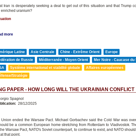
that Iran is desperately seeking a deal to get out of this situation and that Trump 
ke enriched uranium?
tuation
ad more
mérique Latine
Asie Centrale
Chine - Extrême Orient
Europe
édération de Russie
Méditerranée - Moyen Orient
Mer Noire - Caucase du
SA
Système international et stabilité globale
Affaires européennes
éfense/Stratégie
G PAPER - HOW LONG WILL THE UKRAINIAN CONFLICT
orgio Spagnol
blication:
28/12/2025
 Union ended the Warsaw Pact. Michael Gorbachev said the Cold War was over,
ould be a common European home stretching from Rotterdam to Vladivostok. T
 the Warsaw Pact, NATO's Soviet counterpart, to continue to exist, and NATO shoul
t that point.