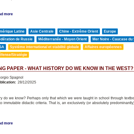
ad more
mérique Latine
Asie Centrale
Chine - Extrême Orient
Europe
édération de Russie
Méditerranée - Moyen Orient
Mer Noire - Caucase du
SA
Système international et stabilité globale
Affaires européennes
éfense/Stratégie
G PAPER - WHAT HISTORY DO WE KNOW IN THE WEST?
orgio Spagnol
blication:
28/12/2025
ry do we know? Perhaps only that which we were taught in school through textbo
to immutable didactic criteria. That is, an exclusively (or absolutely predominantl
ad more