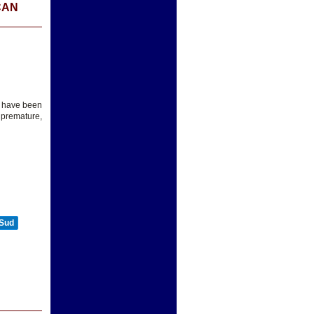
CAN
t have been
 premature,
 Sud