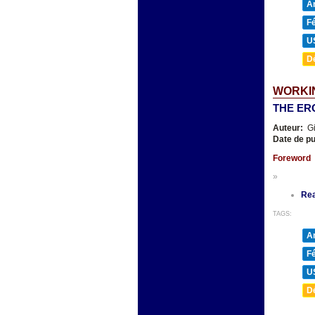
A
F
U
D
WORKIN
THE ER
Auteur:
Gi
Date de pu
Foreword
»
Re
TAGS:
A
F
U
D