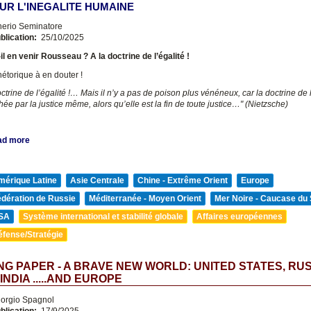
SUR L'INEGALITE HUMAINE
nerio Seminatore
blication:
25/10/2025
il en venir Rousseau ? A la doctrine de l’égalité !
étorique à en douter !
ctrine de l’égalité !… Mais il n’y a pas de poison plus vénéneux, car la doctrine de l
hée par la justice même, alors qu’elle est la fin de toute justice…" (Nietzsche)
ad more
mérique Latine
Asie Centrale
Chine - Extrême Orient
Europe
édération de Russie
Méditerranée - Moyen Orient
Mer Noire - Caucase du
SA
Système international et stabilité globale
Affaires européennes
éfense/Stratégie
G PAPER - A BRAVE NEW WORLD: UNITED STATES, RUS
INDIA .....AND EUROPE
orgio Spagnol