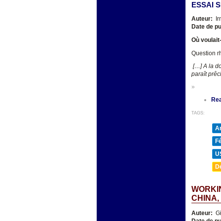
ESSAI 
Auteur:
Ir
Date de pu
Où voulait-
Question rh
[…] A la do
paraît prêc
»
Re
TAGS:
A
F
U
D
WORKIN
CHINA, 
Auteur:
Gi