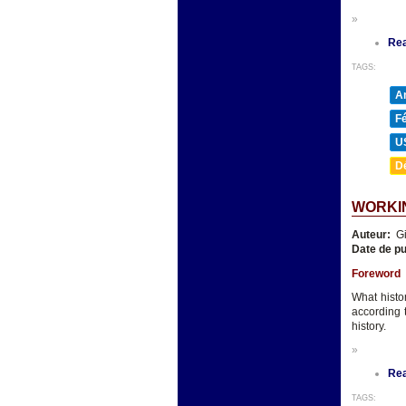
»
Re
TAGS:
A
F
U
D
WORKIN
Auteur:
Gi
Date de pu
Foreword
What histo
according 
history.
»
Re
TAGS: