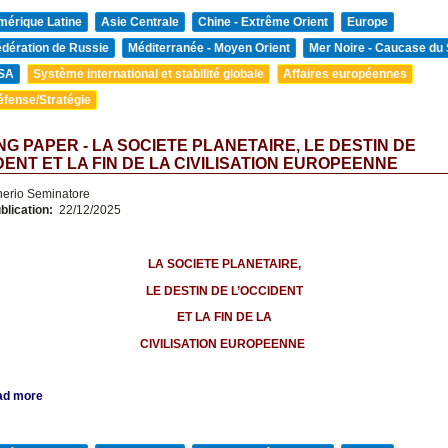
mérique Latine
Asie Centrale
Chine - Extrême Orient
Europe
édération de Russie
Méditerranée - Moyen Orient
Mer Noire - Caucase du
SA
Système international et stabilité globale
Affaires européennes
éfense/Stratégie
G PAPER - LA SOCIETE PLANETAIRE, LE DESTIN DE
DENT ET LA FIN DE LA CIVILISATION EUROPEENNE
nerio Seminatore
blication:
22/12/2025
LA SOCIETE PLANETAIRE,
LE DESTIN DE L’OCCIDENT
ET LA FIN DE LA
CIVILISATION EUROPEENNE
ad more