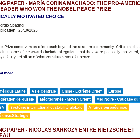
G PAPER - MARÍA CORINA MACHADO: THE PRO-AMERI
LEADER WHO WON THE NOBEL PEACE PRIZE
TICALLY MOTIVATED CHOICE
orgio Spagnol
blication:
25/10/2025
e Prize controversies often reach beyond the academic community. Criticisms tha
gainst some of the awards include allegations that they were politically motivated,
y a faulty definition of what constitutes work for peace.
ad more
mérique Latine
Asie Centrale
Chine - Extrême Orient
Europe
édération de Russie
Méditerranée - Moyen Orient
Mer Noire - Caucase du
SA
Système international et stabilité globale
Affaires européennes
éfense/Stratégie
G PAPER - NICOLAS SARKOZY ENTRE NIETZSCHE ET
EAU