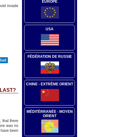
EUROPE
could invade
USA
FÉDÉRATION DE RUSSIE
 Sud
CHINE - EXTRÊME ORIENT
 LAST?
MÉDITÉRRANÉE - MOYEN
ORIENT
 that there
here was no
d have been