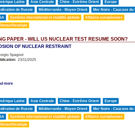
mérique Latine
Asie Centrale
Chine - Extrême Orient
Europe
édération de Russie
Méditerranée - Moyen Orient
Mer Noire - Caucase du
SA
Système international et stabilité globale
Affaires européennes
éfense/Stratégie
G PAPER - WILL US NUCLEAR TEST RESUME SOON?
OSION OF NUCLEAR RESTRAINT
orgio Spagnol
blication:
23/11/2025
ad more
mérique Latine
Asie Centrale
Chine - Extrême Orient
Europe
édération de Russie
Méditerranée - Moyen Orient
Mer Noire - Caucase du
SA
Système international et stabilité globale
Affaires européennes
éfense/Stratégie