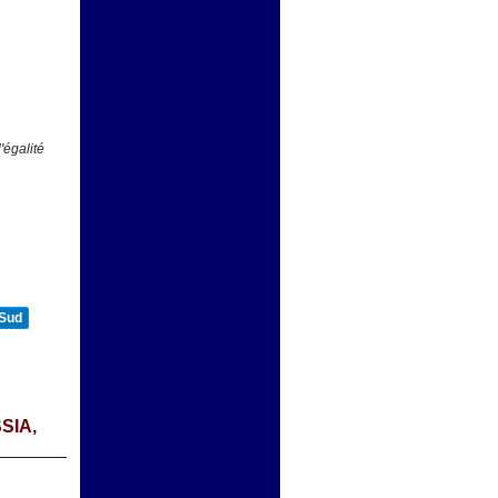
'égalité
 Sud
SIA,