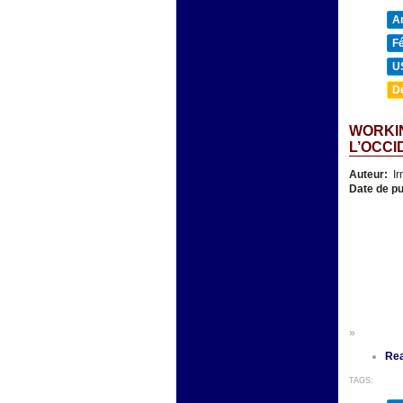
A
F
U
D
WORKIN
L’OCCI
Auteur:
Ir
Date de pu
»
Re
TAGS: