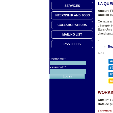
LA QUE
SERVICES
Auteur:
Pi
Date de pu
INTERNSHIP AND JOBS
Ce texte an
COLLABORATEURS
désespérée
États-Unis 
cherchant a
MAILING LIST
»
RSS FEEDS
Re
TAGS:
Username:
*
A
Password:
*
F
U
D
WORKIN
Auteur:
Gi
Date de pu
Foreword