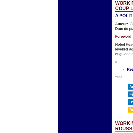
WORKIN
COUP 
A POLI
Auteur:
Gi
Date de pu
Foreword
Nobel Peac
levelled a
or guided b
»
Re
TAGS:
A
F
U
D
WORKIN
ROUSS