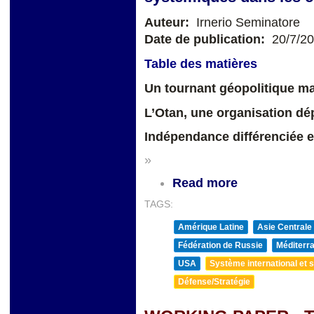
Auteur:
Irnerio Seminatore
Date de publication:
20/7/2
Table des matières
Un tournant géopolitique ma
L’Otan, une organisation d
Indépendance différenciée e
»
Read more
TAGS:
Amérique Latine
Asie Centrale
Fédération de Russie
Méditerra
USA
Système international et st
Défense/Stratégie