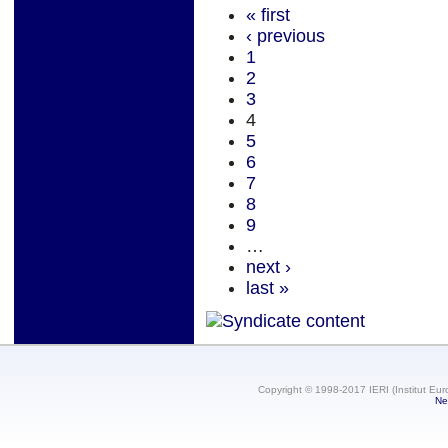
« first
‹ previous
1
2
3
4
5
6
7
8
9
…
next ›
last »
Copyright © 1998-2017 IERI (Institut Eur
Ne