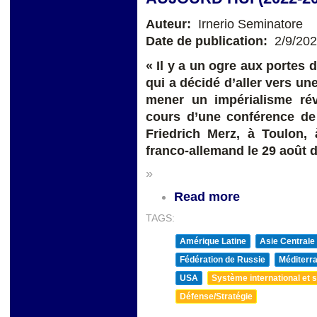
Auteur:
Irnerio Seminatore
Date de publication:
2/9/20
« Il y a un ogre aux portes 
qui a décidé d’aller vers une
mener un impérialisme rév
cours d’une conférence de
Friedrich Merz, à Toulon, 
franco-allemand le 29 août d
»
Read more
TAGS:
Amérique Latine
Asie Centrale
Fédération de Russie
Méditerra
USA
Système international et st
Défense/Stratégie