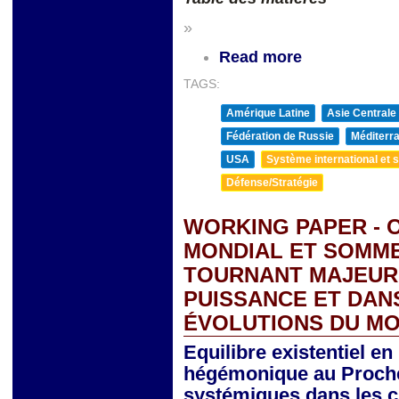
»
Read more
TAGS:
Amérique Latine
Asie Centrale
Fédération de Russie
Méditerra
USA
Système international et st
Défense/Stratégie
WORKING PAPER - 
MONDIAL ET SOMMET
TOURNANT MAJEUR 
PUISSANCE ET DAN
ÉVOLUTIONS DU MO
Equilibre existentiel e
hégémonique au Proche 
systémiques dans les c