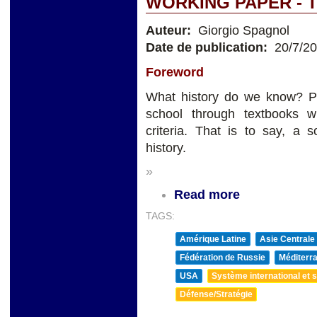
WORKING PAPER - 
Auteur:
Giorgio Spagnol
Date de publication:
20/7/2
Foreword
What history do we know? P
school through textbooks w
criteria. That is to say, a 
history.
»
Read more
TAGS:
Amérique Latine
Asie Centrale
Fédération de Russie
Méditerra
USA
Système international et st
Défense/Stratégie