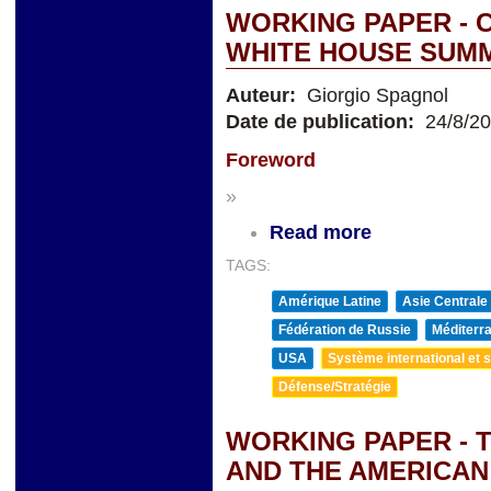
WORKING PAPER - 
WHITE HOUSE SUMMI
Auteur:
Giorgio Spagnol
Date de publication:
24/8/2
Foreword
»
Read more
TAGS:
Amérique Latine
Asie Centrale
Fédération de Russie
Méditerra
USA
Système international et st
Défense/Stratégie
WORKING PAPER - 
AND THE AMERICAN