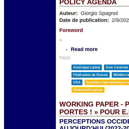
POLICY AGENDA
Auteur:
Giorgio Spagnol
Date de publication:
2/9/20
Foreword
»
Read more
TAGS:
Amérique Latine
Asie Centrale
Fédération de Russie
Méditerra
USA
Système international et st
Défense/Stratégie
WORKING PAPER - P
PORTES ! » POUR 
PERCEPTIONS OCCIDE
AUJOURD’HUI (2022-20