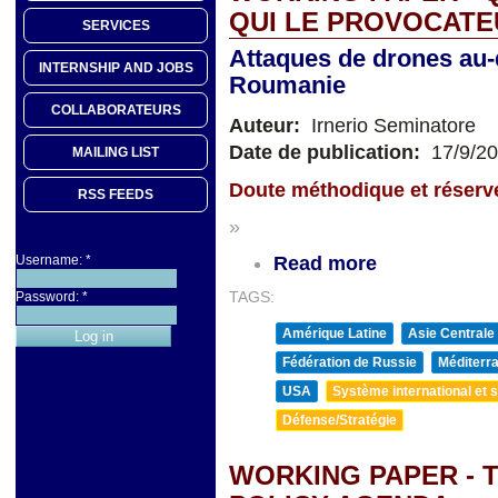
QUI LE PROVOCATE
SERVICES
Attaques de drones au-
INTERNSHIP AND JOBS
Roumanie
COLLABORATEURS
Auteur:
Irnerio Seminatore
Date de publication:
17/9/2
MAILING LIST
Doute méthodique et réserve
RSS FEEDS
»
Username:
*
Read more
Password:
*
TAGS:
Amérique Latine
Asie Centrale
Fédération de Russie
Méditerra
USA
Système international et st
Défense/Stratégie
WORKING PAPER - 