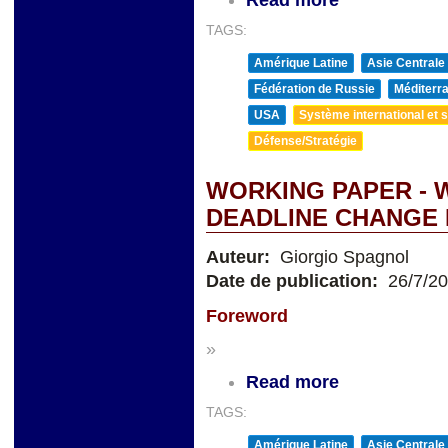
Read more
TAGS:
Amérique Latine
Asie Centrale
Fédération de Russie
Méditerra
USA
Système international et st
Défense/Stratégie
WORKING PAPER - W
DEADLINE CHANGE 
Auteur:
Giorgio Spagnol
Date de publication:
26/7/2
Foreword
»
Read more
TAGS:
Amérique Latine
Asie Centrale