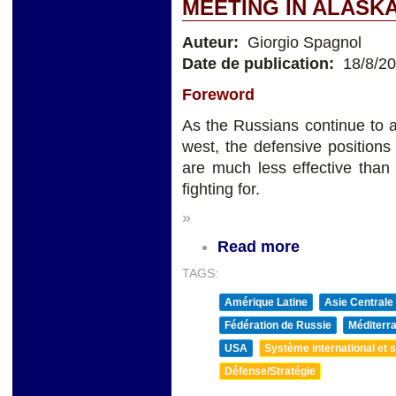
MEETING IN ALASK
Auteur:
Giorgio Spagnol
Date de publication:
18/8/2
Foreword
As the Russians continue to a
west, the defensive positions 
are much less effective than
fighting for.
»
Read more
TAGS:
Amérique Latine
Asie Centrale
Fédération de Russie
Méditerra
USA
Système international et st
Défense/Stratégie