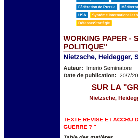
Fédération de Russie
Méditerra
USA
Système international et st
Défense/Stratégie
WORKING PAPER - 
POLITIQUE"
Nietzsche, Heidegger, S
Auteur:
Irnerio Seminatore
Date de publication:
20/7/2
SUR LA "G
Nietzsche, Heidegg
TEXTE REVISE ET ACCRU D
GUERRE ? "
Table des matières