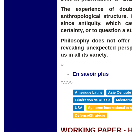
The experience of doub
anthropological structure
since antiquity, which c
certainty, or to question a s
Philosophy does not offer 
revealing unexpected persp
us in all its variety.
»
En savoir plus
TAGS:
Amérique Latine
Asie Centrale
Fédération de Russie
Méditerra
USA
Système international et st
Défense/Stratégie
WORKING PAPER - 