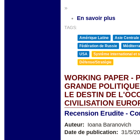
»
En savoir plus
TAGS:
Amérique Latine
Asie Centrale
Fédération de Russie
Méditerra
USA
Système international et st
Défense/Stratégie
WORKING PAPER - 
GRANDE POLITIQUE.
LE DESTIN DE L'OCC
CIVILISATION EUR
Recension Erudite - Co
Auteur:
Ioana Baranovich
Date de publication:
31/5/2