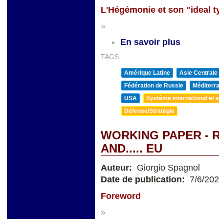
L'Hégémonie et son "ideal t
»
En savoir plus
TAGS:
Amérique Latine
Asie Centrale
Fédération de Russie
Méditerra
USA
Système international et st
Défense/Stratégie
WORKING PAPER - R
AND..... EU
Auteur:
Giorgio Spagnol
Date de publication:
7/6/20
Foreword
»