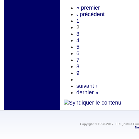
« premier
‹ précédent
1
2
3
4
5
6
7
8
9
…
suivant ›
dernier »
Copyright © 1998-2017 IERI (Institut Eur
Ne