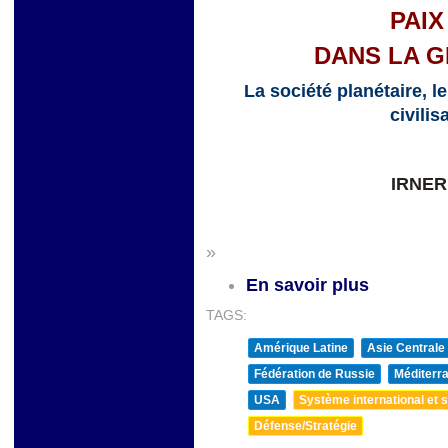
PAIX
DANS LA G
La société planétaire, le
civili
IRNER
»
En savoir plus
TAGS:
Amérique Latine
Asie Centrale
Fédération de Russie
Méditerra
USA
Système international et st
Défense/Stratégie