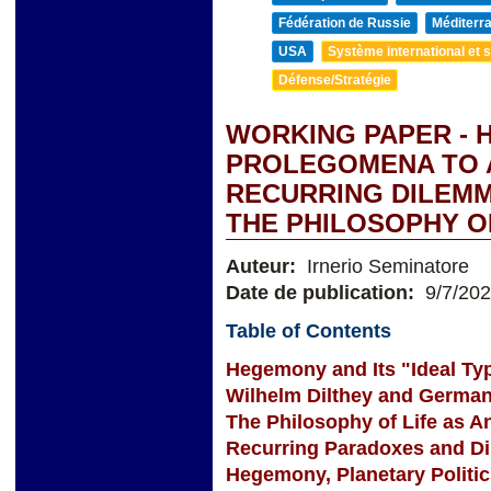
Fédération de Russie
Méditerra
USA
Système international et st
Défense/Stratégie
WORKING PAPER - 
PROLEGOMENA TO 
RECURRING DILEMM
THE PHILOSOPHY O
Auteur:
Irnerio Seminatore
Date de publication:
9/7/20
Table of Contents
Hegemony and Its "Ideal Ty
Wilhelm Dilthey and German
The Philosophy of Life as A
Recurring Paradoxes and D
Hegemony, Planetary Politi