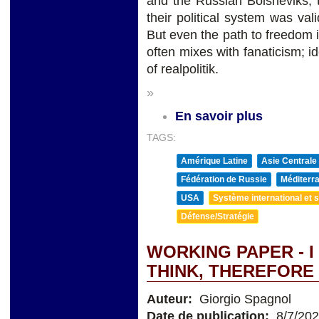
and the Russian Bolsheviks, 
their political system was va
But even the path to freedom 
often mixes with fanaticism; 
of realpolitik.
»
En savoir plus
TAGS:
Amérique Latine
Asie Centrale
Fédération de Russie
Méditerra
USA
Système international et st
Défense/Stratégie
WORKING PAPER - I
THINK, THEREFORE 
Auteur:
Giorgio Spagnol
Date de publication:
8/7/20