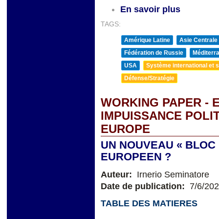
En savoir plus
TAGS:
Amérique Latine
Asie Centrale
Fédération de Russie
Méditerra
USA
Système international et st
Défense/Stratégie
WORKING PAPER - 
IMPUISSANCE POLI
EUROPE
UN NOUVEAU « BLOC 
EUROPEEN ?
Auteur:
Irnerio Seminatore
Date de publication:
7/6/20
TABLE DES MATIERES
&