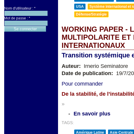
USA
Système international et st
Nom d'utilisateur :
*
Défense/Stratégie
Mot de passe :
*
WORKING PAPER - L
MULTIPOLARITE ET
INTERNATIONAUX
Transition systémique et
Auteur:
Irnerio Seminatore
Date de publication:
19/7/2
Pour commander
De la stabilité, de l’instabi
»
En savoir plus
TAGS:
Amérique Latine
Asie Centrale