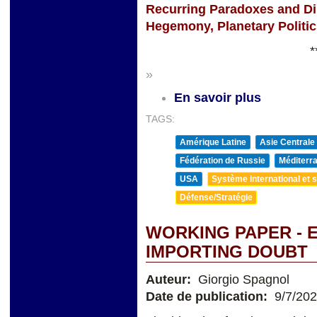
Recurring Paradoxes and D
Hegemony, Planetary Politi
*
»
En savoir plus
TAGS:
Amérique Latine
Asie Centrale
Fédération de Russie
Méditerra
USA
Système international et st
Défense/Stratégie
WORKING PAPER - 
IMPORTING DOUBT
Auteur:
Giorgio Spagnol
Date de publication:
9/7/20