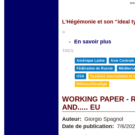
**
L'Hégémonie et son "ideal t
»
En savoir plus
TAGS:
Amérique Latine
Asie Centrale
Fédération de Russie
Méditerra
USA
Système international et st
Défense/Stratégie
WORKING PAPER - R
AND..... EU
Auteur:
Giorgio Spagnol
Date de publication:
7/6/20