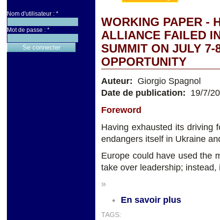
Nom d'utilisateur :
*
WORKING PAPER - 
Mot de passe :
*
ALLIANCE FAILED I
SUMMIT ON JULY 7-
OPPORTUNITY
Auteur:
Giorgio Spagnol
Date de publication:
19/7/2
Foreword
Having exhausted its driving 
endangers itself in Ukraine an
Europe could have used the m
take over leadership; instead, 
»
En savoir plus
TAGS: