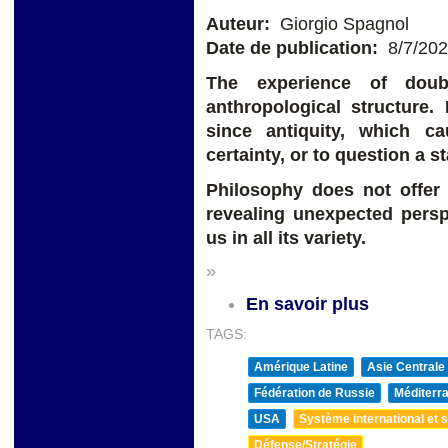
Auteur:
Giorgio Spagnol
Date de publication:
8/7/20
The experience of doub
anthropological structure
since antiquity, which c
certainty, or to question a s
Philosophy does not offer 
revealing unexpected persp
us in all its variety.
»
En savoir plus
TAGS:
Amérique Latine
Asie Centrale
Fédération de Russie
Méditerra
USA
Système international et st
Défense/Stratégie