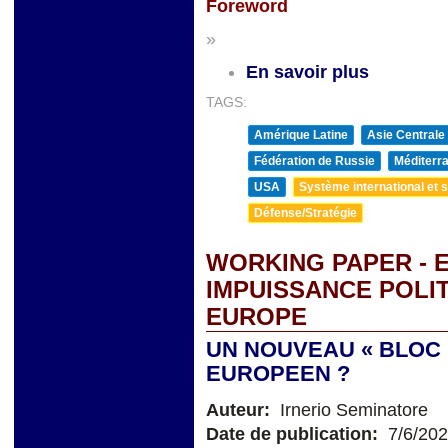
Foreword
»
En savoir plus
TAGS:
Amérique Latine
Asie Centrale
Fédération de Russie
Méditerra
USA
Système international et st
Défense/Stratégie
WORKING PAPER - 
IMPUISSANCE POLI
EUROPE
UN NOUVEAU « BLOC 
EUROPEEN ?
Auteur:
Irnerio Seminatore
Date de publication:
7/6/20