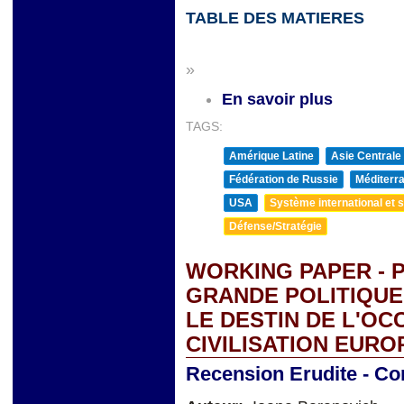
TABLE DES MATIERES
&
»
En savoir plus
TAGS:
Amérique Latine
Asie Centrale
Fédération de Russie
Méditerra
USA
Système international et st
Défense/Stratégie
WORKING PAPER - 
GRANDE POLITIQUE.
LE DESTIN DE L'OCC
CIVILISATION EUR
Recension Erudite - Co