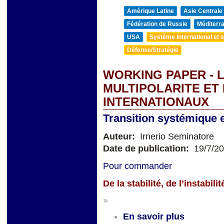
Amérique Latine
Asie Centrale
Fédération de Russie
Méditerra
USA
Système international et st
Défense/Stratégie
WORKING PAPER - L
MULTIPOLARITE ET
INTERNATIONAUX
Transition systémique et
Auteur:
Irnerio Seminatore
Date de publication:
19/7/2
Pour commander
De la stabilité, de l’instabi
»
En savoir plus