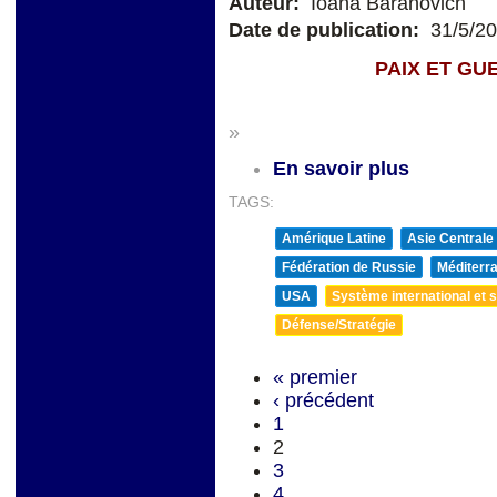
Auteur:
Ioana Baranovich
Date de publication:
31/5/2
PAIX ET GUERRE D
»
En savoir plus
TAGS:
Amérique Latine
Asie Centrale
Fédération de Russie
Méditerra
USA
Système international et st
Défense/Stratégie
« premier
‹ précédent
1
2
3
4