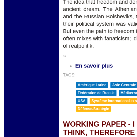
The idea that freedom and de
ancient dream. The Athenian 
and the Russian Bolsheviks, 
their political system was va
But even the path to freedom 
often mixes with fanaticism; 
of realpolitik.
»
En savoir plus
TAGS:
Amérique Latine
Asie Centrale
Fédération de Russie
Méditerra
USA
Système international et st
Défense/Stratégie
WORKING PAPER - I
THINK, THEREFORE 