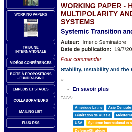
WORKING PAPER - 
MULTIPOLARITY AN
WORKING PAPERS
SYSTEMS
Systemic Transition and 
Auteur:
Irnerio Seminatore
TRIBUNE
Date de publication:
19/7/2
INTERNATIONALE
Pour commander
VIDÉOS CONFÉRENCES
Stability, Instability and t
BOÎTE À PROPOSITIONS
- FUNDRAISING
»
En savoir plus
EMPLOIS ET STAGES
TAGS:
COLLABORATEURS
Amérique Latine
Asie Centrale
MAILING LIST
Fédération de Russie
Méditerra
USA
Système international et st
FLUX RSS
Défense/Stratégie