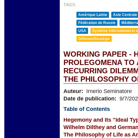
TAGS:
Amérique Latine
Asie Centrale
Fédération de Russie
Méditerra
USA
Système international et st
Défense/Stratégie
WORKING PAPER - 
PROLEGOMENA TO 
RECURRING DILEMM
THE PHILOSOPHY O
Auteur:
Irnerio Seminatore
Date de publication:
9/7/20
Table of Contents
Hegemony and Its "Ideal Ty
Wilhelm Dilthey and German
The Philosophy of Life as A