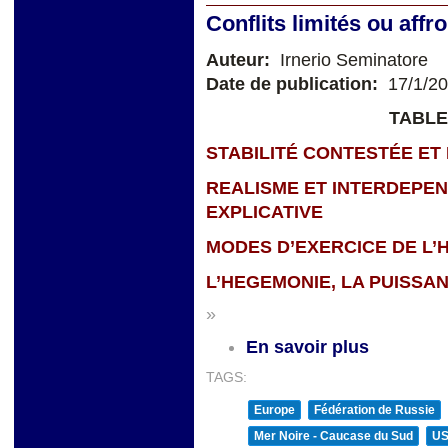
Conflits limités ou affr
Auteur:
Irnerio Seminatore
Date de publication:
17/1/2
TABLE
STABILITÉ CONTESTÉE ET
REALISME ET INTERDEPE
EXPLICATIVE
MODES D’EXERCICE DE L’
L’HEGEMONIE, LA PUISSA
»
En savoir plus
TAGS:
Europe
Fédération de Russie
Mer Noire - Caucase du Sud
U