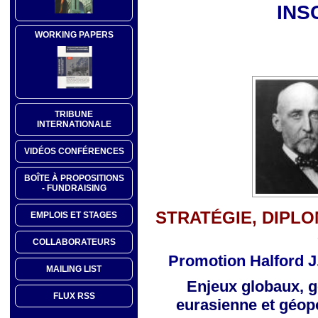
INS
WORKING PAPERS
TRIBUNE
INTERNATIONALE
VIDÉOS CONFÉRENCES
BOÎTE À PROPOSITIONS
- FUNDRAISING
STRATÉGIE, DIPLO
EMPLOIS ET STAGES
COLLABORATEURS
Promotion Halford J
MAILING LIST
Enjeux globaux, g
FLUX RSS
eurasienne
et géop