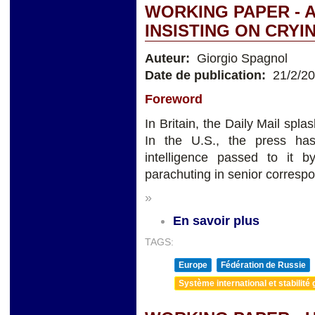
WORKING PAPER - A
INSISTING ON CRYI
Auteur:
Giorgio Spagnol
Date de publication:
21/2/2
Foreword
In Britain, the Daily Mail spl
In the U.S., the press ha
intelligence passed to it
parachuting in senior correspon
»
En savoir plus
TAGS:
Europe
Fédération de Russie
Système international et stabilité 