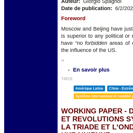
Auteur:
Giorgio Spagnol
Date de publication:
6/2/20
Foreword
Moscow and Beijing have just a
is superior to any political or
have “no
forbidden
areas of 
the influence of the US.
»
En savoir plus
TAGS:
Amérique Latine
Chine - Extrê
Système international et stabilité 
WORKING PAPER - 
ET REVOLUTIONS S
LA TRIADE ET L’ON