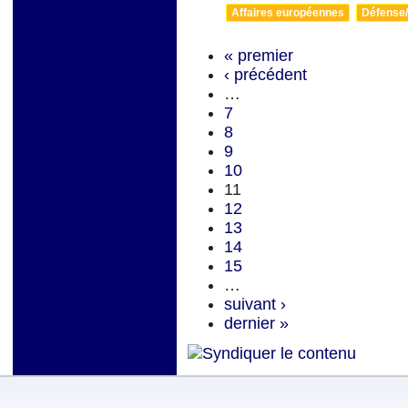
Affaires européennes
Défense/
« premier
‹ précédent
…
7
8
9
10
11
12
13
14
15
…
suivant ›
dernier »