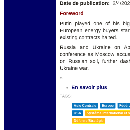
Date de publication:
2/4/20
Foreword
Putin played one of his b
European energy buyers start
existing contracts halted.
Russia and Ukraine on Ap
conference as Moscow accused 
on Russian soil, further das
Ukraine war.
»
En savoir plus
TAGS:
Asie Centrale
Europe
Fédéra
USA
Système international et st
Défense/Stratégie