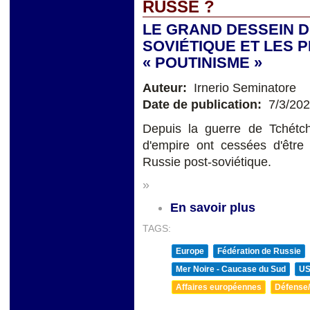
RUSSE ?
LE GRAND DESSEIN D
SOVIÉTIQUE ET LES 
« POUTINISME »
Auteur:
Irnerio Seminatore
Date de publication:
7/3/20
Depuis la guerre de Tchétch
d'empire ont cessées d'être 
Russie post-soviétique.
»
En savoir plus
TAGS:
Europe
Fédération de Russie
Mer Noire - Caucase du Sud
U
Affaires européennes
Défense/