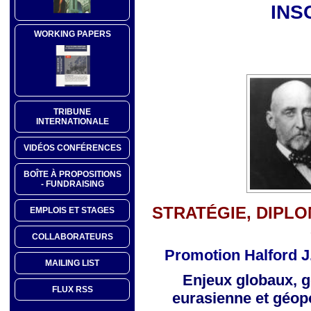
INS
WORKING PAPERS
TRIBUNE
INTERNATIONALE
VIDÉOS CONFÉRENCES
BOÎTE À PROPOSITIONS
- FUNDRAISING
STRATÉGIE, DIPLO
EMPLOIS ET STAGES
COLLABORATEURS
Promotion Halford J
MAILING LIST
Enjeux globaux, g
FLUX RSS
eurasienne
et géop