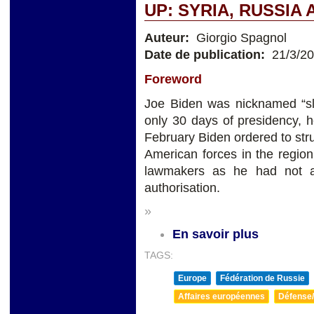
UP: SYRIA, RUSSIA
Auteur:
Giorgio Spagnol
Date de publication:
21/3/2
Foreword
Joe Biden was nicknamed “sl
only 30 days of presidency,
February Biden ordered to stru
American forces in the regio
lawmakers as he had not a
authorisation.
»
En savoir plus
TAGS:
Europe
Fédération de Russie
Affaires européennes
Défense/