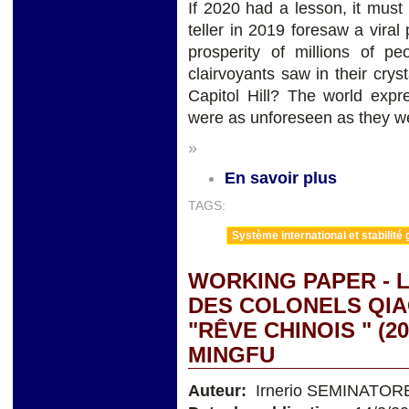
If 2020 had a lesson, it must b
teller in 2019 foresaw a viral
prosperity of millions of 
clairvoyants saw in their crys
Capitol Hill? The world exp
were as unforeseen as they 
»
En savoir plus
TAGS:
Système international et stabilité 
WORKING PAPER - L
DES COLONELS QIAO
"RÊVE CHINOIS " (2
MINGFU
Auteur:
Irnerio SEMINATOR