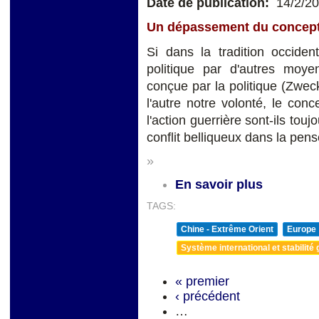
Date de publication:
14/2/2
Un dépassement du concep
Si dans la tradition occide
politique par d'autres moyen
conçue par la politique (Zwec
l'autre notre volonté, le conc
l'action guerrière sont-ils touj
conflit belliqueux dans la pens
»
En savoir plus
TAGS:
Chine - Extrême Orient
Europe
Système international et stabilité 
« premier
‹ précédent
…