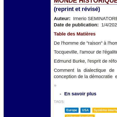
MONDE HISTORIQU
(reprint et révisé)
Auteur:
Irnerio SEMINATOR
Date de publication:
1/4/20
Table des Matières
De l'homme de "raison" à l'h
Tocqueville, l'amour de l'égali
Edmund Burke, l'esprit de réfo
Comment la dialectique de l'é
conception de la démocratie e
»
En savoir plus
TAGS:
Europe
USA
Système internat
Défense/Stratégie