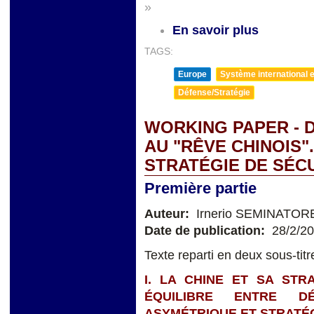
»
En savoir plus
TAGS:
Europe
Système international et
Défense/Stratégie
WORKING PAPER - 
AU "RÊVE CHINOIS".
STRATÉGIE DE SÉC
Première partie
Auteur:
Irnerio SEMINATOR
Date de publication:
28/2/2
Texte reparti en deux sous-titr
I. LA CHINE ET SA STR
ÉQUILIBRE ENTRE D
ASYMÉTRIQUE ET STRATÉG