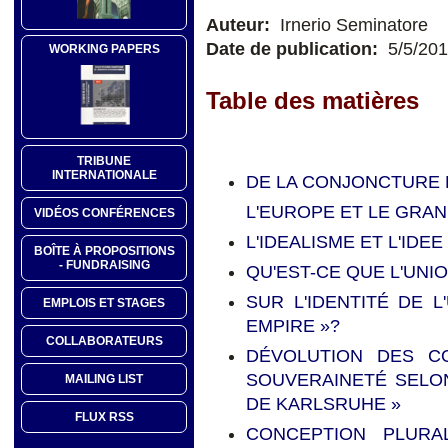
Auteur:
Irnerio Seminatore
Date de publication:
5/5/20
WORKING PAPERS
Table des matières
TRIBUNE
INTERNATIONALE
DE LA CONJONCTURE B
L'EUROPE ET LE GRAND
VIDÉOS CONFÉRENCES
L'IDEALISME ET L'ID
BOÎTE À PROPOSITIONS
- FUNDRAISING
QU'EST-CE QUE L'UN
SUR L'IDENTITÉ DE L
EMPLOIS ET STAGES
EMPIRE »?
COLLABORATEURS
DÉVOLUTION DES C
SOUVERAINETÉ SELON
MAILING LIST
DE KARLSRUHE »
FLUX RSS
CONCEPTION PLURA