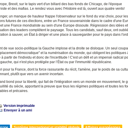
ope, Brexit, sur le tapis vert d'un billard des bas fonds de Chicago, de l'époque
niste et des mafias. Le rendez vous avec l'Histoire est là, ouvert aux quatre vents!
anger, un manque de hauteur frappe l'observateur sur le fond du vrai choix, pour les
ons futures de ces élections, entre un France souverainiste dans le cadre d'une Eu
et une France mondialiste au sein d'une Europe dissoute. Régression des idées et
ation des leaders complètent le paysage. Tous les candidats, sauf deux, ont oublié 
ation à sauver, un État à diriger et une place à sauvegarder pour le pays dans l'or
t de vue socio-politique la Gauche implose et la droite se disloque. Un seul coupa
placement démocratique" et la numérisation du monde, qui obligent les politiques à
é à partir de l'individu et donc de l'incertitude ! C'est un défi et un impensé radical po
auche, qui n'est plus protégée par l’État ou par l'immunité républicaine.
ri pour la France, dont la force rassurante du récit, l'amène, par le poids de sa cultu
nant, plutôt que vers un avenir incertain.
and bond pour la liberté, qui fait de l'intégration vers un monde en mouvement, le g
quillité du siècle, apportant la preuve que tous les régimes politiques et toutes les f
ables et précaires.
Version imprimable
Envoyer à un ami
urope
Système international et stabilité globale
Affaires européennes