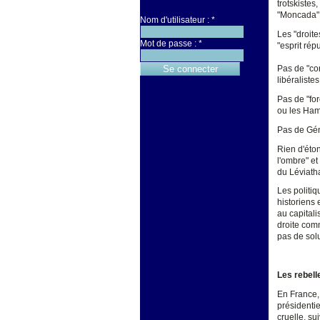
trotskistes
"Moncada" 
Nom d'utilisateur :
*
Les "droite
Mot de passe :
*
"esprit rép
Pas de "con
libéralistes
Pas de "fo
ou les Ha
Pas de Gén
Rien d'éton
l'ombre" et
du Léviath
Les politi
historiens
au capitali
droite comm
pas de sol
Les rebell
En France,
présidentie
cruelle, su