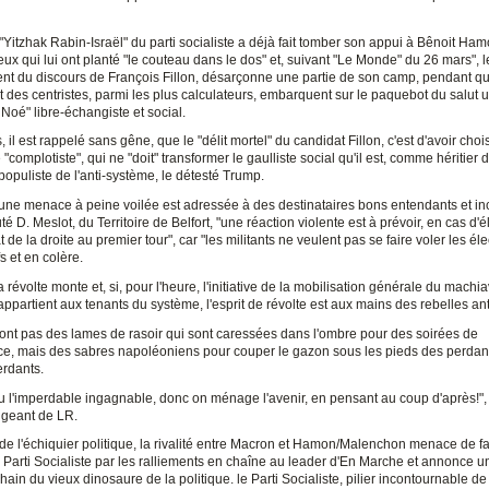
"Yitzhak Rabin-Israël" du parti socialiste a déjà fait tomber son appui à Bênoit Ham
x qui lui ont planté "le couteau dans le dos" et, suivant "Le Monde" du 26 mars", l
nt du discours de François Fillon, désarçonne une partie de son camp, pendant q
t des centristes, parmi les plus calculateurs, embarquent sur le paquebot du salut u
 Noé" libre-échangiste et social.
s, il est rappelé sans gêne, que le "délit mortel" du candidat Fillon, c'est d'avoir choi
"complotiste", qui ne "doit" transformer le gaulliste social qu'il est, comme héritier
opuliste de l'anti-système, le détesté Trump.
 une menace à peine voilée est adressée à des destinataires bons entendants et i
té D. Meslot, du Territoire de Belfort, "une réaction violente est à prévoir, en cas d'é
 de la droite au premier tour", car "les militants ne veulent pas se faire voler les éle
fs et en colère.
a révolte monte et, si, pour l'heure, l'initiative de la mobilisation générale du machi
appartient aux tenants du système, l'esprit de révolte est aux mains des rebelles an
ont pas des lames de rasoir qui sont caressées dans l'ombre pour des soirées de
ce, mais des sabres napoléoniens pour couper le gazon sous les pieds des perdant
rdants.
u l'imperdable ingagnable, donc on ménage l'avenir, en pensant au coup d'après!", 
rigeant de LR.
de l'échiquier politique, la rivalité entre Macron et Hamon/Malenchon menace de fa
 Parti Socialiste par les ralliements en chaîne au leader d'En Marche et annonce u
ain du vieux dinosaure de la politique. le Parti Socialiste, pilier incontournable de