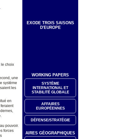
T
EXODE TROIS SAISONS
D'EUROPE
 le choix
WORKING PAPERS
second, une
Le système
SYSTÈME
INTERNATIONAL ET
saient les
STABILITÉ GLOBALE
itué en
AFFAIRES
 feraient
EUROPÉENNES
odernes,
.
DÉFENSE/STRATÉGIE
 au pouvoir.
es forces
AIRES GÉOGRAPHIQUES
es