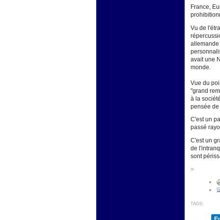
France, Eur
prohibition
Vu de l'étr
répercussi
allemande 
personnalis
avait une N
monde.
Vue du poin
"grand rem
à la sociét
pensée de g
C'est un pa
passé rayon
C'est un gr
de l'intran
sont périss
»
TAGS:
E