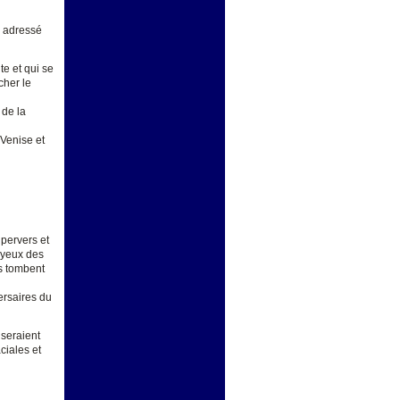
 adressé
te et qui se
cher le
 de la
Venise et
d
pervers et
s yeux des
es tombent
ersaires du
 seraient
ciales et