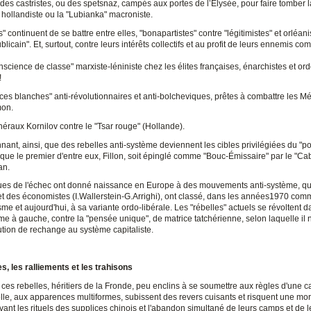
, des castristes, ou des spetsnaz, campés aux portes de l’Élysée, pour faire tomber l
hollandiste ou la "Lubianka" macroniste.
s" continuent de se battre entre elles, "bonapartistes" contre "légitimistes" et orléan
ublicain". Et, surtout, contre leurs intérêts collectifs et au profit de leurs ennemis c
science de classe" marxiste-léniniste chez les élites françaises, énarchistes et ord
!
rces blanches" anti-révolutionnaires et anti-bolcheviques, prêtes à combattre les 
mon.
éraux Kornilov contre le "Tsar rouge" (Hollande).
nant, ainsi, que des rebelles anti-système deviennent les cibles privilégiées du "p
 que le premier d'entre eux, Fillon, soit épinglé comme "Bouc-Émissaire" par le "Cab
an.
ques de l'échec ont donné naissance en Europe à des mouvements anti-système, q
 et des économistes (I.Wallerstein-G.Arrighi), ont classé, dans les années1970 com
sme et aujourd'hui, à sa variante ordo-libérale. Les "rébelles" actuels se révoltent 
e à gauche, contre la "pensée unique", de matrice tatchérienne, selon laquelle il n
ution de rechange au système capitaliste.
es, les ralliements et les trahisons
 ces rebelles, héritiers de la Fronde, peu enclins à se soumettre aux règles d'une
lle, aux apparences multiformes, subissent des revers cuisants et risquent une mort
ivant les rituels des supplices chinois et l'abandon simultané de leurs camps et de l