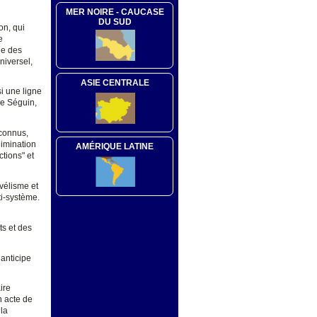
MER NOIRE - CAUCASE
DU SUD
on, qui
e
ue des
niversel,
ASIE CENTRALE
si une ligne
 de Séguin,
nconnus,
limination
AMÉRIQUE LATINE
ctions" et
avélisme et
ti-système.
s et des
anticipe
ire
n acte de
 la