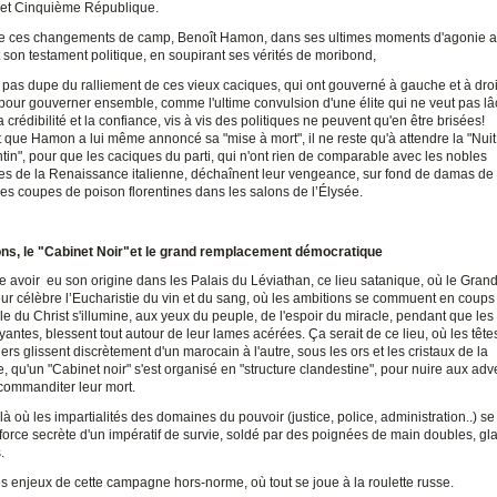
et Cinquième République.
e ces changements de camp, Benoît Hamon, dans ses ultimes moments d'agonie a
 son testament politique, en soupirant ses vérités de moribond,
 pas dupe du ralliement de ces vieux caciques, qui ont gouverné à gauche et à droi
 pour gouverner ensemble, comme l'ultime convulsion d'une élite qui ne veut pas lâ
a crédibilité et la confiance, vis à vis des politiques ne peuvent qu'en être brisées!
 que Hamon a lui même annoncé sa "mise à mort", il ne reste qu'à attendre la "Nuit
tin", pour que les caciques du parti, qui n'ont rien de comparable avec les nobles
es de la Renaissance italienne, déchaînent leur vengeance, sur fond de damas de 
es coupes de poison florentines dans les salons de l’Élysée.
ons, le "Cabinet Noir"et le grand remplacement démocratique
e avoir eu son origine dans les Palais du Léviathan, ce lieu satanique, où le Gran
ur célèbre l’Eucharistie du vin et du sang, où les ambitions se commuent en coups 
e du Christ s'illumine, aux yeux du peuple, de l'espoir du miracle, pendant que le
oyantes, blessent tout autour de leur lames acérées. Ça serait de ce lieu, où les têt
iers glissent discrètement d'un marocain à l'autre, sous les ors et les cristaux de la
 qu'un "Cabinet noir" s'est organisé en "structure clandestine", pour nuire aux adv
 commanditer leur mort.
 là où les impartialités des domaines du pouvoir (justice, police, administration..) se
 force secrète d'un impératif de survie, soldé par des poignées de main doubles, gla
.
es enjeux de cette campagne hors-norme, où tout se joue à la roulette russe.