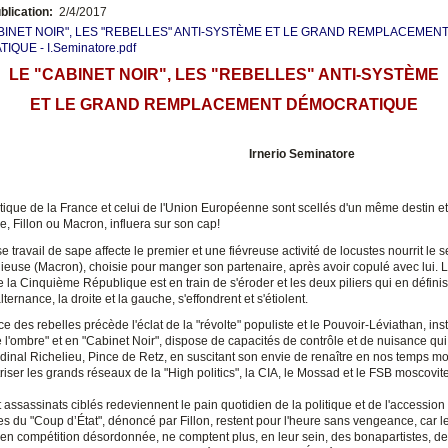
blication:
2/4/2017
BINET NOIR", LES "REBELLES" ANTI-SYSTÈME ET LE GRAND REMPLACEMEN
QUE - I.Seminatore.pdf
LE "CABINET NOIR", LES "REBELLES" ANTI-SYSTÈME
ET LE GRAND REMPLACEMENT DÉMOCRATIQUE
Irnerio Seminatore
itique de la France et celui de l'Union Européenne sont scellés d'un même destin et
, Fillon ou Macron, influera sur son cap!
travail de sape affecte le premier et une fiévreuse activité de locustes nourrit le 
gieuse (Macron), choisie pour manger son partenaire, après avoir copulé avec lui. 
e la Cinquième République est en train de s'éroder et les deux piliers qui en définis
lternance, la droite et la gauche, s'effondrent et s'étiolent.
 des rebelles précède l'éclat de la "révolte" populiste et le Pouvoir-Léviathan, inst
 l'ombre" et en "Cabinet Noir", dispose de capacités de contrôle et de nuisance qui
rdinal Richelieu, Pince de Retz, en suscitant son envie de renaître en nos temps m
riser les grands réseaux de la "High politics", la CIA, le Mossad et le FSB moscovite
 assassinats ciblés redeviennent le pain quotidien de la politique et de l'accession
es du "Coup d’État", dénoncé par Fillon, restent pour l'heure sans vengeance, car l
, en compétition désordonnée, ne comptent plus, en leur sein, des bonapartistes, d