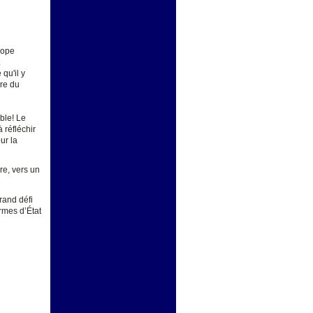
rope
qu'il y
dre du
ble! Le
 réfléchir
ur la
re, vers un
rand défi
ormes d’État