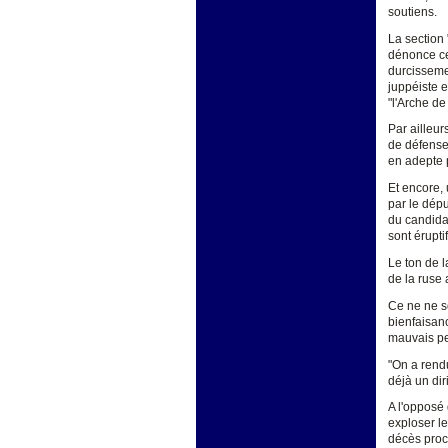
soutiens.
La section 
dénonce ceu
durcisseme
juppéiste e
"l'Arche de
Par ailleur
de défense 
en adepte p
Et encore,
par le dépu
du candidat
sont érupti
Le ton de l
de la ruse 
Ce ne ne s
bienfaisan
mauvais pe
"On a rend
déjà un di
A l'opposé 
exploser le
décès proch