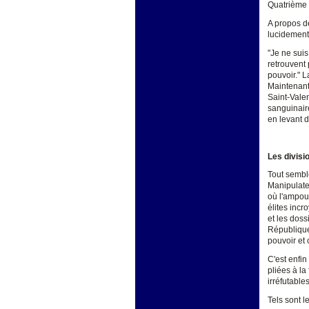
Quatrième 
A propos d
lucidement
"Je ne suis
retrouvent
pouvoir." L
Maintenant
Saint-Valen
sanguinair
en levant d
Les divisi
Tout sembl
Manipulate
où l'ampoul
élites incr
et les doss
République,
pouvoir et
C'est enfin
pliées à la
irréfutables
Tels sont l