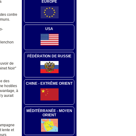
EUROPE
a
istes contre
ommuns.
USA
o-
Mélenchon
FÉDÉRATION DE RUSSIE
ouvoir de
inet Noir"
ue des
CHINE - EXTRÊME ORIENT
me hostiles
davantage, à
'y aurait
MÉDITÉRRANÉE - MOYEN
ORIENT
 campagne
 lente et
eurs