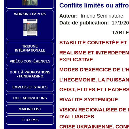
Conflits limités ou affr
WORKING PAPERS
Auteur:
Irnerio Seminatore
Date de publication:
17/1/2
TABLE
STABILITÉ CONTESTÉE ET
TRIBUNE
INTERNATIONALE
REALISME ET INTERDEPE
EXPLICATIVE
VIDÉOS CONFÉRENCES
MODES D’EXERCICE DE L’
BOÎTE À PROPOSITIONS
- FUNDRAISING
L’HEGEMONIE, LA PUISSA
EMPLOIS ET STAGES
GEIST, ELITES ET LEADER
COLLABORATEURS
RIVALITE SYSTEMIQUE
VISION REGIONALISEE DE 
MAILING LIST
D’ALLIANCES
FLUX RSS
CRISE UKRAINIENNE. CON