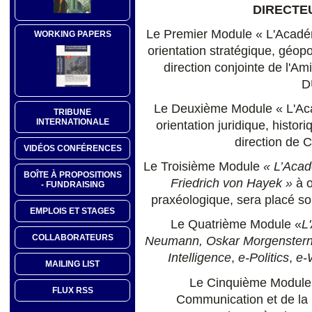
DIRECTE
Le Premier Module « L'Académ
WORKING PAPERS
orientation stratégique, géopo
direction conjointe de l'
D
Le Deuxième Module « L'Aca
TRIBUNE
INTERNATIONALE
orientation juridique, histor
direction de 
VIDÉOS CONFÉRENCES
Le Troisième Module
« L’Acad
BOÎTE À PROPOSITIONS
Friedrich von Hayek »
à o
- FUNDRAISING
praxéologique, sera placé s
EMPLOIS ET STAGES
Le Quatrième Module «
L
COLLABORATEURS
Neumann, Oskar Morgenstern
Intelligence
,
e-Politics
,
e-
MAILING LIST
Le Cinquième Module «
FLUX RSS
Communication et de la 