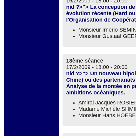
16/2/2009 -
18:00
-
20:00
nid ?>"> La conception de 
évolution récente (Hard ou
l'Organisation de Coopéra
Monsieur Irnerio SEM
Monsieur Gustaaf GE
18ème séance
17/2/2009 -
18:00
-
20:00
nid ?>"> Un nouveau bipol
Chine) ou des partenariats
Analyse de la montée en pu
ambitions océaniques.
Amiral Jacques ROSIE
Madame Michèle SH
Monsieur Hans HOEB