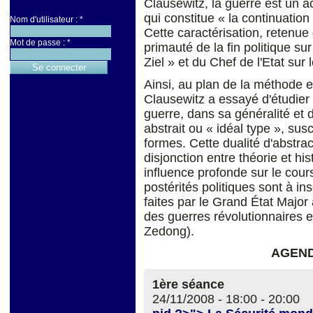
Clausewitz, la guerre est un ac
qui constitue « la continuation
Nom d'utilisateur :
*
Cette caractérisation, retenue
Mot de passe :
*
primauté de la fin politique sur
Ziel » et du Chef de l'Etat sur
Ainsi, au plan de la méthode e
Clausewitz a essayé d'étudie
guerre, dans sa généralité et 
abstrait ou « idéal type », susc
formes. Cette dualité d'abstrac
disjonction entre théorie et hi
influence profonde sur le cour
postérités politiques sont à in
faites par le Grand État Major 
des guerres révolutionnaires 
Zedong).
AGEND
1ère séance
24/11/2008 -
18:00
-
20:00