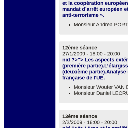
et la coopération européen
mandat d’arrêt européen et 
anti-terrorisme ».
Monsieur Andrea POR
12ème séance
27/1/2009 -
18:00
-
20:00
nid ?>"> Les aspects extéri
(première partie).L’élargi
(deuxième partie).Analyse 
française de l'UE.
Monsieur Wouter VAN 
Monsieur Daniel LEC
13ème séance
2/2/2009 -
18:00
-
20:00