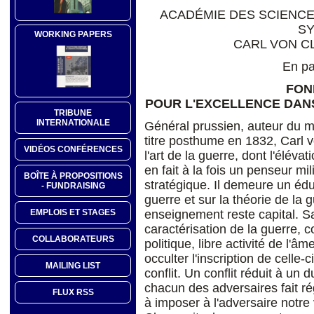
ACADÉMIE DES SCIENCE
S
WORKING PAPERS
CARL VON CL
En pa
FON
POUR L'EXCELLENCE DANS
TRIBUNE
INTERNATIONALE
Général prussien, auteur du m
titre posthume en 1832, Carl 
VIDÉOS CONFÉRENCES
l'art de la guerre, dont l'éléva
en fait à la fois un penseur mil
BOÎTE À PROPOSITIONS
stratégique. Il demeure un éd
- FUNDRAISING
guerre et sur la théorie de la g
enseignement reste capital. S
EMPLOIS ET STAGES
caractérisation de la guerre,
COLLABORATEURS
politique, libre activité de l'â
occulter l'inscription de celle
MAILING LIST
conflit. Un conflit réduit à un
chacun des adversaires fait régn
FLUX RSS
à imposer à l'adversaire notre