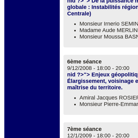
nid ?>"> De la puissance 
globale : Instabilités régi
Centrale)
Monsieur Irnerio SEM
Madame Aude MERLIN
Monsieur Moussa BA
6ème séance
9/12/2008 -
18:00
-
20:00
nid ?>"> Enjeux géopoliti
Élargissement, voisinage e
maîtrise du territoire.
Amiral Jacques ROSIE
Monsieur Pierre-Emm
7ème séance
12/1/2009 -
18:00
-
20:00