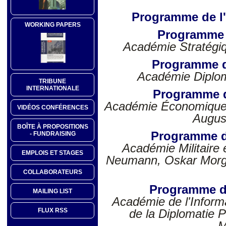
Programme de l'
WORKING PAPERS
Programme 
Académie Stratégiq
Programme 
Académie Diplom
TRIBUNE
INTERNATIONALE
Programme d
Académie Économique 
VIDÉOS CONFÉRENCES
Augus
BOÎTE À PROPOSITIONS
Programme d
- FUNDRAISING
Académie Militaire 
EMPLOIS ET STAGES
Neumann, Oskar Morg
COLLABORATEURS
Programme d
MAILING LIST
Académie de l'Inform
FLUX RSS
de la Diplomatie P