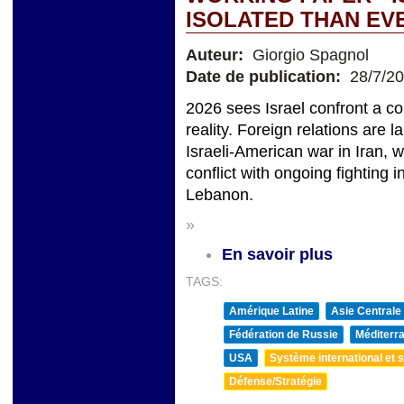
ISOLATED THAN EV
Auteur:
Giorgio Spagnol
Date de publication:
28/7/2
2026 sees Israel confront a c
reality. Foreign relations are 
Israeli-American war in Iran, 
conflict with ongoing fighting
Lebanon.
»
En savoir plus
TAGS:
Amérique Latine
Asie Centrale
Fédération de Russie
Méditerra
USA
Système international et st
Défense/Stratégie