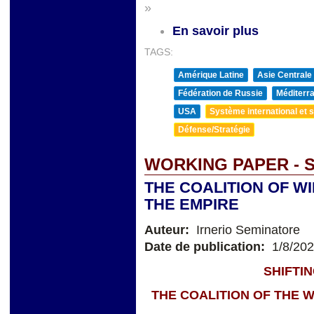
»
En savoir plus
TAGS:
Amérique Latine
Asie Centrale
Fédération de Russie
Méditerra
USA
Système international et st
Défense/Stratégie
WORKING PAPER - 
THE COALITION OF W
THE EMPIRE
Auteur:
Irnerio Seminatore
Date de publication:
1/8/20
SHIFTI
THE COALITION OF THE W