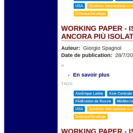
USA
Système international et st
Défense/Stratégie
WORKING PAPER - 
ANCORA PIÙ ISOLAT
Auteur:
Giorgio Spagnol
Date de publication:
28/7/2
»
En savoir plus
TAGS:
Amérique Latine
Asie Centrale
Fédération de Russie
Méditerra
USA
Système international et st
Défense/Stratégie
WORKING PAPER - 