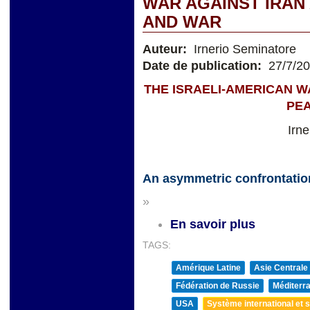
WAR AGAINST IRAN
AND WAR
Auteur:
Irnerio Seminatore
Date de publication:
27/7/2
THE ISRAELI-AMERICAN W
PE
Irn
An asymmetric confrontatio
»
En savoir plus
TAGS:
Amérique Latine
Asie Centrale
Fédération de Russie
Méditerra
USA
Système international et st