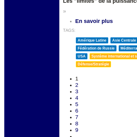
Les "limites" de la puissanc
»
En savoir plus
TAGS:
Amérique Latine
Asie Centrale
Fédération de Russie
Méditerra
USA
Système international et st
Défense/Stratégie
1
2
3
4
5
6
7
8
9
…