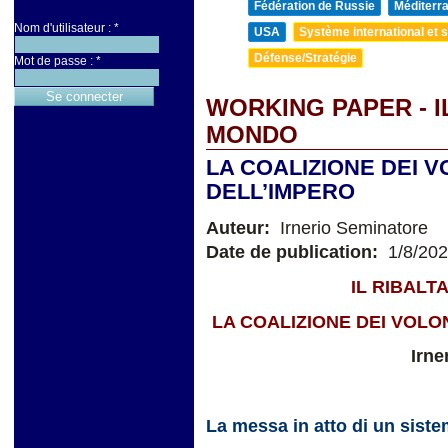
Fédération de Russie
Méditerra
Nom d'utilisateur :
*
USA
Système international et st
Défense/Stratégie
Mot de passe :
*
WORKING PAPER - 
MONDO
LA COALIZIONE DEI V
DELL’IMPERO
Auteur:
Irnerio Seminatore
Date de publication:
1/8/20
IL RIBAL
LA COALIZIONE DEI VOLO
Irne
La messa in atto di un sist