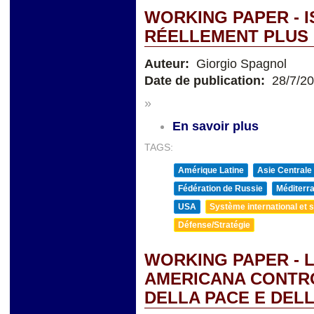
WORKING PAPER - I
RÉELLEMENT PLUS 
Auteur:
Giorgio Spagnol
Date de publication:
28/7/2
»
En savoir plus
TAGS:
Amérique Latine
Asie Centrale
Fédération de Russie
Méditerra
USA
Système international et st
Défense/Stratégie
WORKING PAPER - 
AMERICANA CONTRO 
DELLA PACE E DEL