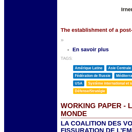
Irne
The establishment of a pos
»
En savoir plus
TAGS:
Amérique Latine
Asie Centrale
Fédération de Russie
Méditerra
USA
Système international et st
Défense/Stratégie
WORKING PAPER - 
MONDE
LA COALITION DES V
FISSURATION DE L'E