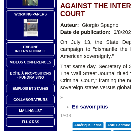
AGAINST THE INTE
COURT
WORKING PAPERS
Auteur:
Giorgio Spagnol
Date de publication:
6/8/20
On July 13, the State Depa
TRIBUNE
campaign to "dismantle the I
INTERNATIONALE
American sovereignty."
VIDÉOS CONFÉRENCES
That same day, Secretary of S
The Wall Street Journal titled
BOÎTE À PROPOSITIONS
- FUNDRAISING
Criminal Court," framing the n
sovereign states versus global
EMPLOIS ET STAGES
»
COLLABORATEURS
En savoir plus
MAILING LIST
TAGS:
FLUX RSS
Amérique Latine
Asie Centrale