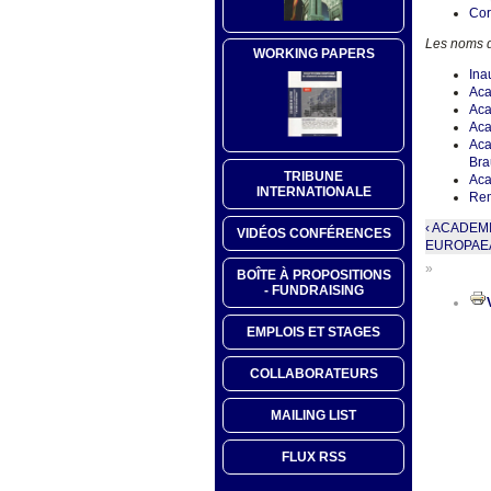
Cor
Les noms d
WORKING PAPERS
Ina
Aca
Aca
Ac
Aca
Bra
TRIBUNE
Aca
INTERNATIONALE
Rem
‹ ACADEM
VIDÉOS CONFÉRENCES
EUROPAEA 
»
BOÎTE À PROPOSITIONS
- FUNDRAISING
EMPLOIS ET STAGES
COLLABORATEURS
MAILING LIST
FLUX RSS