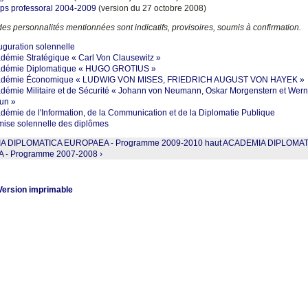
ps professoral 2004-2009
(version du 27 octobre 2008)
es personnalités mentionnées sont indicatifs, provisoires, soumis à confirmation.
uguration solennelle
démie Stratégique « Carl Von Clausewitz »
démie Diplomatique « HUGO GROTIUS »
adémie Économique « LUDWIG VON MISES, FRIEDRICH AUGUST VON HAYEK »
démie Militaire et de Sécurité « Johann von Neumann, Oskar Morgenstern et Wer
un »
démie de l'Information, de la Communication et de la Diplomatie Publique
ise solennelle des diplômes
IA DIPLOMATICA EUROPAEA - Programme 2009-2010
haut
ACADEMIA DIPLOMAT
- Programme 2007-2008 ›
Version imprimable