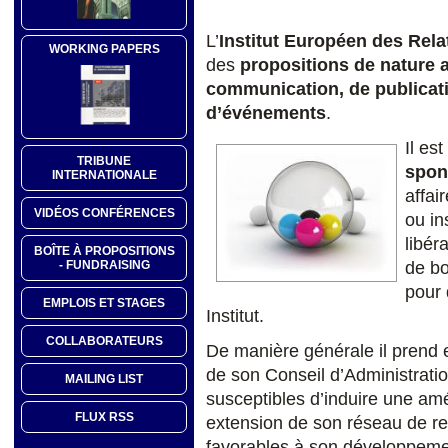
L’
Institut Européen des Rela
WORKING PAPERS
des
propositions de nature a
communication, de publicat
d’événements
.
Il es
TRIBUNE
spon
INTERNATIONALE
affai
VIDÉOS CONFÉRENCES
ou in
libér
BOÎTE À PROPOSITIONS
- FUNDRAISING
de bo
pour 
EMPLOIS ET STAGES
Institut.
COLLABORATEURS
De manière générale il prend 
de son Conseil d’Administratio
MAILING LIST
susceptibles d’induire une am
FLUX RSS
extension de son réseau de re
favorables à son développeme