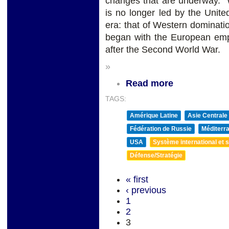
changes that are underway. W
is no longer led by the Unite
era: that of Western dominati
began with the European emp
after the Second World War.
»
Read more
TAGS:
Amérique Latine
Asie Centrale
Fédération de Russie
Méditerra
USA
Système international et st
Défense/Stratégie
« first
‹ previous
1
2
3