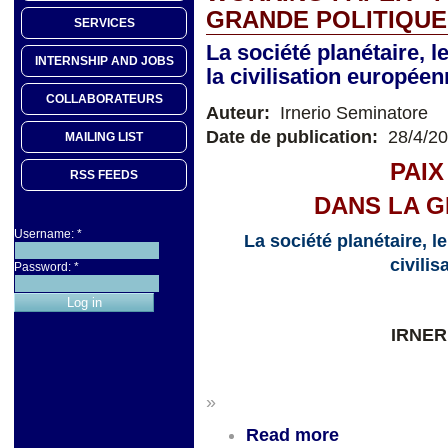
GRANDE POLITIQUE
SERVICES
La société planétaire, le
INTERNSHIP AND JOBS
la civilisation europée
COLLABORATEURS
Auteur:
Irnerio Seminatore
Date de publication:
28/4/2
MAILING LIST
PAIX
RSS FEEDS
DANS LA G
Username:
*
La société planétaire, le
civili
Password:
*
IRNER
»
Read more