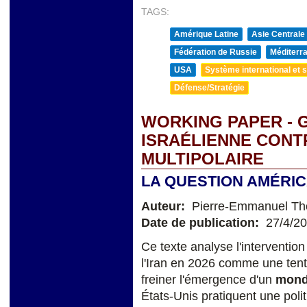
TAGS:
Amérique Latine
Asie Centrale
Fédération de Russie
Méditerra
USA
Système international et st
Défense/Stratégie
WORKING PAPER - 
ISRAÉLIENNE CONT
MULTIPOLAIRE
LA QUESTION AMÉRIC
Auteur:
Pierre-Emmanuel T
Date de publication:
27/4/2
Ce texte analyse l'intervention
l'Iran en 2026 comme une ten
freiner l'émergence d'un
mond
États-Unis pratiquent une poli