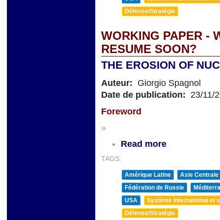
Défense/Stratégie
WORKING PAPER - 
RESUME SOON?
THE EROSION OF NU
Auteur:
Giorgio Spagnol
Date de publication:
23/11/
Foreword
»
Read more
TAGS:
Amérique Latine
Asie Centrale
Fédération de Russie
Méditerra
USA
Système international et st
Défense/Stratégie