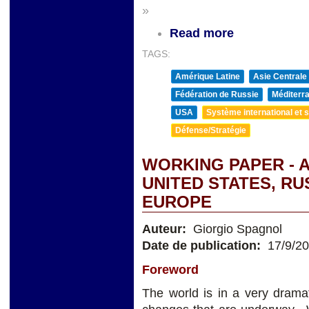
»
Read more
TAGS:
Amérique Latine
Asie Centrale
Fédération de Russie
Méditerra
USA
Système international et st
Défense/Stratégie
WORKING PAPER - 
UNITED STATES, RUSS
EUROPE
Auteur:
Giorgio Spagnol
Date de publication:
17/9/2
Foreword
The world is in a very dramat