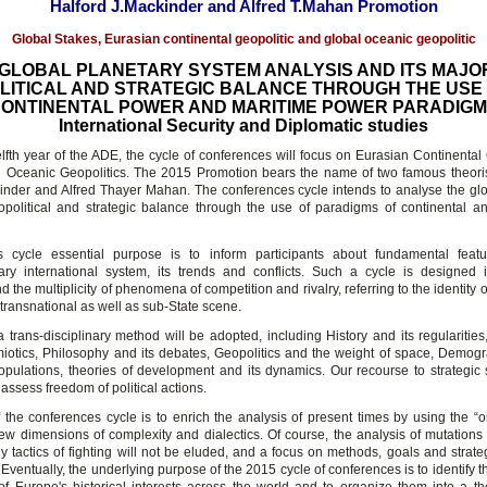
Halford J.Mackinder and Alfred T.Mahan Promotion
Global Stakes, Eurasian continental geopolitic and global oceanic geopolitic
GLOBAL PLANETARY SYSTEM ANALYSIS AND ITS MAJO
LITICAL AND STRATEGIC BALANCE THROUGH THE USE 
ONTINENTAL POWER AND MARITIME POWER PARADIG
International Security and Diplomatic studies
elfth year of the ADE, the cycle of conferences will focus on Eurasian Continental 
 Oceanic Geopolitics. The 2015 Promotion bears the name of two famous theoris
nder and Alfred Thayer Mahan. The conferences cycle intends to analyse the gl
opolitical and strategic balance through the use of paradigms of continental a
s cycle essential purpose is to inform participants about fundamental feat
ry international system, its trends and conflicts. Such a cycle is designed 
the multiplicity of phenomena of competition and rivalry, referring to the identity o
 transnational as well as sub-State scene.
a trans-disciplinary method will be adopted, including History and its regularities
miotics, Philosophy and its debates, Geopolitics and the weight of space, Demog
populations, theories of development and its dynamics. Our recourse to strategic s
 assess freedom of political actions.
 the conferences cycle is to enrich the analysis of present times by using the “
new dimensions of complexity and dialectics. Of course, the analysis of mutations i
y tactics of fighting will not be eluded, and a focus on methods, goals and strate
Eventually, the underlying purpose of the 2015 cycle of conferences is to identify 
 of Europe's historical interests across the world and to organize them into a t