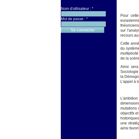
Nom d'utilisateur :
*
Pour cett
Mot de passe :
*
eurasienn
théoricien
sur l'anal
recours au
Cette année
du système
multiplici
de la scène
Ainsi sera
Sociologie 
la Démogra
L'appel à l
L'ambition
dimensions 
mutations d
objectifs e
historique
une straté
ainsi favor