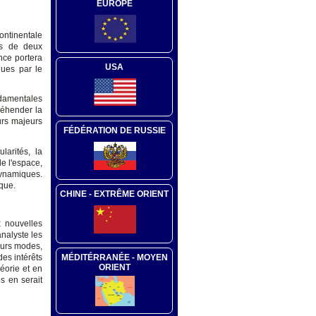
EUROPE
ntinentale
ms de deux
nce portera
USA
ques par le
ondamentales
réhender la
urs majeurs
FÉDÉRATION DE RUSSIE
larités, la
de l'espace,
dynamiques.
ique.
CHINE - EXTRÊME ORIENT
x nouvelles
analyste les
leurs modes,
des intérêts
MÉDITÉRRANÉE - MOYEN
ORIENT
éorie et en
s en serait