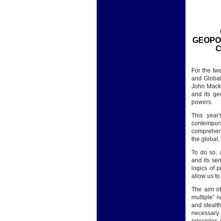
GEOPO
C
For the tw
and Global
John Macki
and its ge
powers.
This year'
contempora
comprehend 
the global,
To do so, 
and its se
logics of 
allow us to
The aim of
multiple” 
and stealth
necessary. 
principles