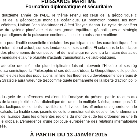
PUISSANCE MARITIME
Formation diplomatique et sécuritaire
e douzième année de l'ADE, le thème retenu est celui de la géopolitique co
e et de la géopolitique mondiale océanique. La promotion portera les no
s célèbres, Halford John Mackinder et Alfred Thayer Mahan. Le cycle de confére
yse du système planétaire et de ses grands équilibres géopolitiques et stratégi
x paradigmes de la puissance continentale et de la puissance maritime.
 a pour finalité essentielle d'éclairer les participants sur les caractéristiques f
 international actuel, sur ses tendances et ses conflits. Et cela dans le but d'app
té des phénomènes de compétition et de rivalité qui renvoient à la nature des acte
 mondiale et à une pluralité d'actants transnationaux et sub-étatiques.
 adoptée une méthode pluridisciplinaire faisant intervenir l'Histoire et ses régu
et sa sémiotique, la Philosophie et ses débats d'idées, la Géopolitique et le poids 
phie et les lois des populations ; in fine, les théories du développement en leurs 
a Stratégie aura valeur de test comme quête permanente de la liberté d'action polit
 du cycle de conférences est d'enrichir l'analyse du présent par le recours au
de la complexité et à la dialectique de l'un et du multiple. N'échapperont pas à l'
es tactiques de combats, invisibles et furtives et des affrontements guerriers en 
t calculs. La finalité sous-jacente de cette promotion est de déceler les fondements 
s de l'Europe dans les différentes régions du monde et de les ordonner en une th
gie globale. L'émergence d'une politique européenne des relations internationale
isée.
À PARTIR DU 13 Janvier 2015