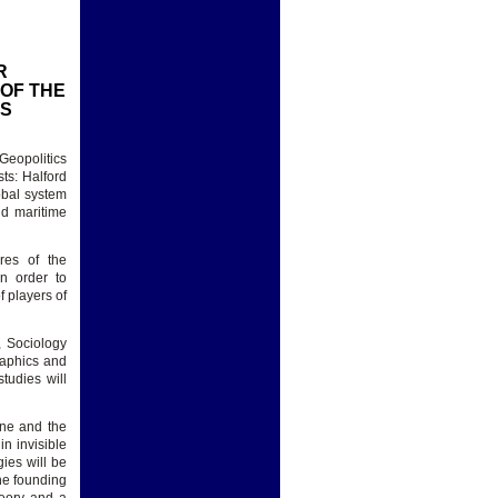
R
OF THE
MS
Geopolitics
ts: Halford
obal system
nd maritime
ures of the
in order to
f players of
, Sociology
raphics and
tudies will
one and the
n invisible
gies will be
the founding
heory and a