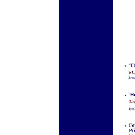
Th
“
RUS
http
He
“
The
http
Fo
Pr