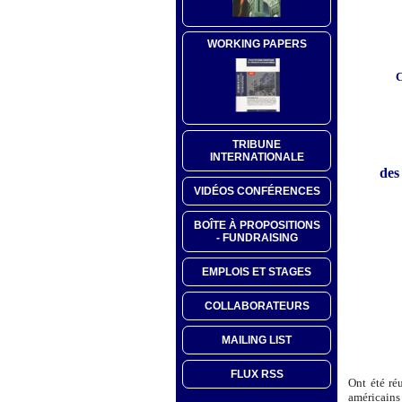
WORKING PAPERS
C
TRIBUNE
INTERNATIONALE
des
VIDÉOS CONFÉRENCES
BOÎTE À PROPOSITIONS
- FUNDRAISING
EMPLOIS ET STAGES
COLLABORATEURS
MAILING LIST
FLUX RSS
Ont été ré
américains