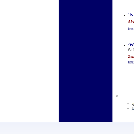
Is
“
Al-
http
Wh
“
Saf
Zen
http
»