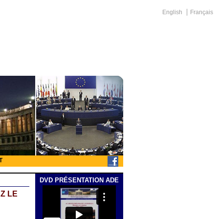
English
Français
T
DVD PRÉSENTATION ADE
Z LE