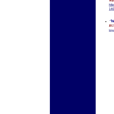
Was
htt
14
W
“
RUS
http