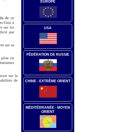
EUROPE
da de ce
ts-Unis à
t sur les
USA
dicté par
nt sur sa
FÉDÉRATION DE RUSSIE
 prise en
battantes
axon sur la
abilités de
CHINE - EXTRÊME ORIENT
MÉDITÉRRANÉE - MOYEN
ORIENT