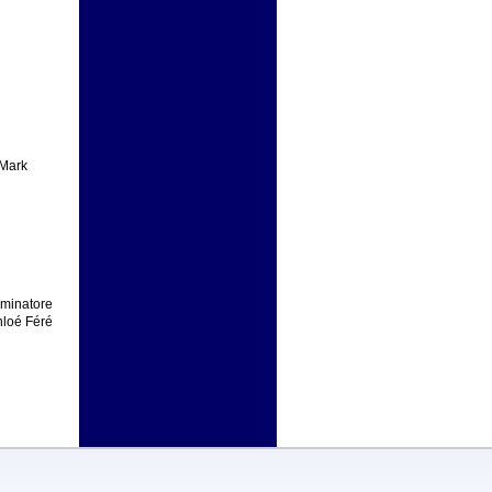
Mark
Seminatore
hloé Féré