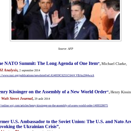
Source: AFP
e NATO Summit: The Long Agenda of One Item
”
,
Michael Clarke,
I Analysis
,
2 septembre 2014
s://www.rusi.org/publications/newsbrief/ref:A54059C6251C64/#.VBAo2f44wxA
nry Kissinger on the Assembly of a New World Order
”
,
Henry Kissin
 Walt Street Journal
,
29 août 2014
://online.wsj.com/articles/henry-kissinger-on-the-assembly-of-a-new-world-order-1409328075
rmer U.S. Ambassador to the Soviet Union: The U.S. and Nato Ar
ovoking the Ukrainian Crisis
”
,