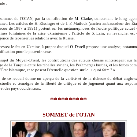
ale :
sommet de l'OTAN, par la contribution de
M. Clarke,
concernant le long agen
mmet.
Les articles de H. Kissinger et de J. F. Matlock (ancien ambassadeur des Éta
cou de 1987 à 1991) portent sur les métamorphoses de l'ordre politique actuel e
gines lointaines de la crise ukrainienne ; l'article de S. Lain, en revanche, est 
rgence de repenser les relations avec la Russie.
cessez-le-feu en Ukraine, à propos duquel
O. Dorell
propose une analyse, notamme
nification pour le pouvoir russe.
sujet du Moyen-Orient, les contributions des auteurs choisis s'interrogent sur la
ge de la Turquie entre les rebelles syriens, les
Peshmergas kurdes, et les
forces com
l’État Islamique, et se posent l'éternelle question sur le: « quoi faire ? »
 de ce recueil donne un aperçu de la variété et de la richesse du débat anglo-s
actuelle et témoigne de la liberté de critique et de jugement quant aux respons
 et des pays occidentaux.
**********
SOMMET de l'OTAN