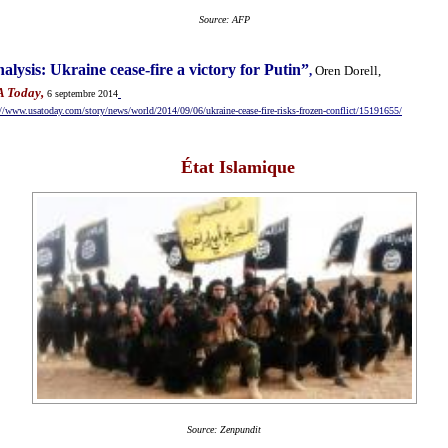
Source: AFP
alysis: Ukraine cease-fire a victory for Putin”
,
Oren Dorell,
A Today
,
6 septembre 2014
://www.usatoday.com/story/news/world/2014/09/06/ukraine-cease-fire-risks-frozen-
conflict/15191655/
État Islamique
Source: Zenpundit