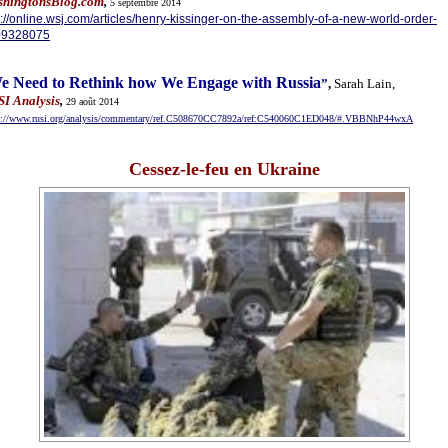
hingtonsBlog.com
,
5 septembre
2014
p://online.wsj.com/articles/henry-kissinger-on-the-assembly-of-a-new-world-order-
09328075
e Need to Rethink how We Engage with Russia
”
,
Sarah Lain
,
I Analysis
,
29 août
2014
s://www.rusi.org/analysis/commentary/ref.C508670CC7892a/ref:C540060C1ED048/#.VBBNhP44wxA
Cessez-le-feu en Ukraine