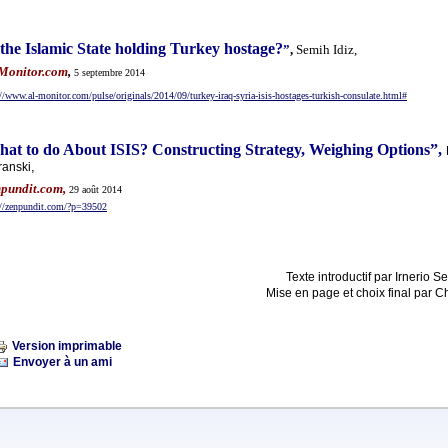
 the Islamic State holding Turkey hostage?
”
,
Semih Idiz
,
Monitor.com
,
5 septembre 2014
://www.al-monitor.com/pulse/originals/2014/09/turkey-iraq-syria-isis-hostages-turkish-consulate.html#
at to do About ISIS? Constructing Strategy, Weighing Options”,
,
ranski
pundit.com,
29 août 2014
://zenpundit.com/?p=39502
Texte introductif par Irnerio 
Mise en page et choix final par C
Version imprimable
Envoyer à un ami