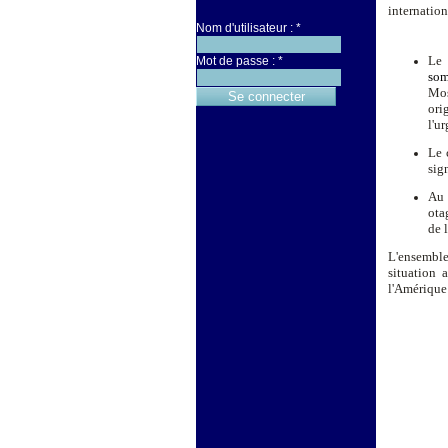
internation
Nom d'utilisateur :
*
Le 
Mot de passe :
*
so
Mos
ori
l'u
Le 
sig
Au 
ota
de 
L'ensemble
situation 
l'Amérique