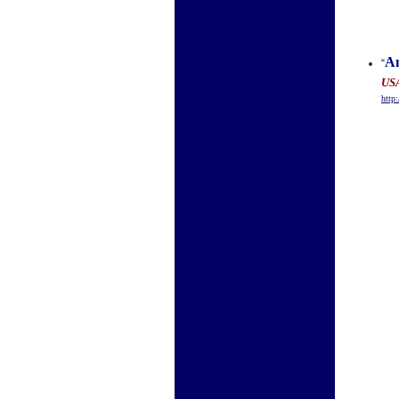
An
“
US
http