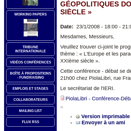
GÉOPOLITIQUES DO
SIÈCLE »
WORKING PAPERS
Date:
23/1/2008 -
18:00
-
21:
Mesdames, Messieurs,
Veuillez trouver ci-joint le pr
TRIBUNE
INTERNATIONALE
thème : « L'Europe et les par
XXIème siècle ».
VIDÉOS CONFÉRENCES
Cette conférence - débat se d
BOÎTE À PROPOSITIONS
21h00 chez PiolaLibri, rue Fra
- FUNDRAISING
Le secrétariat de l'IERI.
EMPLOIS ET STAGES
PiolaLibri - Conférence-Déb
COLLABORATEURS
»
MAILING LIST
Version imprimable
Envoyer à un ami
FLUX RSS