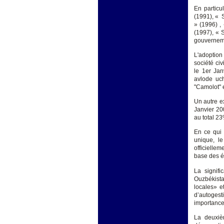
En particu
(1991), « S
» (1996) ,
(1997), « S
gouverneme
L'adoption
société civ
le 1er Jan
avlode uc
"Camolot" e
Un autre e
Janvier 20
au total 2
En ce qui 
unique, le
officielle
base des é
La signifi
Ouzbékistan
locales» e
d’autogest
importance 
La deuxiè