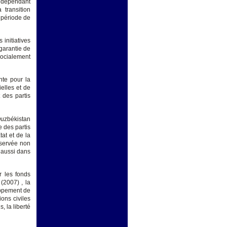
indépendant
 transition
a période de
 initiatives
garantie de
 socialement
nte pour la
ielles et de
 des partis
Ouzbékistan
e des partis
at et de la
bservée non
 aussi dans
r les fonds
(2007) , la
oppement de
ions civiles
 la liberté