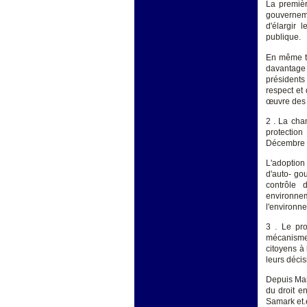
La premièr
gouverneme
d'élargir 
publique.
En même te
davantage
présidents
respect et
œuvre des 
2 . La cha
protectio
Décembre 
L'adoption
d'auto- go
contrôle 
environnem
l'environne
3 . Le pr
mécanismes
citoyens à 
leurs décis
Depuis Mar
du droit e
Samark et.