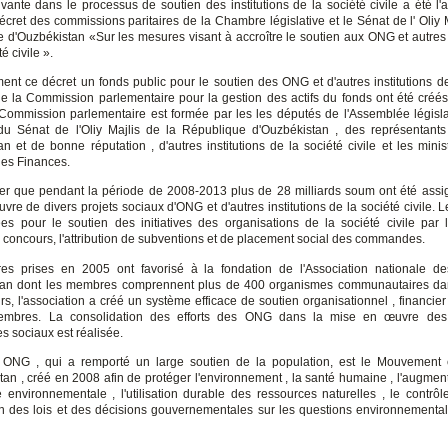
ivante dans le processus de soutien des institutions de la société civile a été l'
cret des commissions paritaires de la Chambre législative et le Sénat de l' Oliy M
 d'Ouzbékistan «Sur les mesures visant à accroître le soutien aux ONG et autres i
é civile ».
nt ce décret un fonds public pour le soutien des ONG et d'autres institutions de
t de la Commission parlementaire pour la gestion des actifs du fonds ont été créés
Commission parlementaire est formée par les les députés de l'Assemblée législa
u Sénat de l'Oliy Majlis de la République d'Ouzbékistan , des représentant
an et de bonne réputation , d'autres institutions de la société civile et les minis
des Finances.
oter que pendant la période de 2008-2013 plus de 28 milliards soum ont été assi
vre de divers projets sociaux d'ONG et d'autres institutions de la société civile.
sées pour le soutien des initiatives des organisations de la société civile par 
 concours, l'attribution de subventions et de placement social des commandes.
es prises en 2005 ont favorisé à la fondation de l'Association nationale 
stan dont les membres comprennent plus de 400 organismes communautaires dan
s, l'association a créé un système efficace de soutien organisationnel , financier
mbres. La consolidation des efforts des ONG dans la mise en œuvre des 
 sociaux est réalisée.
 ONG , qui a remporté un large soutien de la population, est le Mouvement 
tan , créé en 2008 afin de protéger l'environnement , la santé humaine , l'augment
 environnementale , l'utilisation durable des ressources naturelles , le contrôl
ion des lois et des décisions gouvernementales sur les questions environnemental