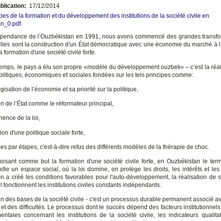
blication:
17/12/2014
pes de la formation et du développement des institutions de la société civile en
n_0.pdf
pendance de l’Ouzbékistan en 1991, nous avons commencé des grandes transfo
lles sont la construction d'un État démocratique avec une économie du marché à l’
a formation d'une société civile forte.
mps, le pays a élu son propre «modèle du développement ouzbek» – c’est la réal
olitiques, économiques et sociales fondées sur les tels principes comme:
gisation de l’économie et sa priorité sur la politique,
ion de l’État comme le réformateur principal,
nence de la loi,
tion d'une politique sociale forte,
mes par étapes, c'est-à-dire refus des différents modèles de la thérapie de choc.
osant comme but la formation d'une société civile forte, en Ouzbékistan le ter
nifie un espace social, où la loi domine, on protège les droits, les intérêts et les
n a créé les conditions favorables pour l'auto-développement, la réalisation de se
 fonctionnent les institutions civiles constants indépendants.
on des bases de la société civile - c'est un processus durable permanent associé av
t des difficultés. Le processus dont le succès dépend des facteurs institutionnels
ntales concernant les institutions de la société civile, les indicateurs qualitat