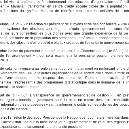
e loi vise à améliorer le fonctionnement des principes d'organisation de l'instit
nt – Mahalla , transformer en centre d'aide sociale ciblée de la population 
les fonctions du système Mahalla de contrôle public sur les activités de l' adm
mps , la loi «Sur l'élection du président de citoyens et de ses conseillers » vise 
 le système des élections aux organes d'auto- gouvernement , assurer l'él
 et de leurs conseillers les plus dignes avec une grande expérience de la vie 
 de la confiance de la population des personnes , améliorer la transparence dans
droits des citoyens d'élire et d'être élu aux organes de l'autonomie gouvernementa
mbre basse du parlement a adopté et soumis à la Chambre haute ( le Sénat), la 
n de l'environnement » , qui sera examiné à la prochaine session plénière d
2013.
 de cette loi favorisera au renforcement du rôle , notamment en renforçant le rôle 
uvernement, ses ONG et d’autres organisations de la société civile dans la mise 
de l'environnement , le respect des droits de l'homme de l'accès à l'i
entale , s'adressant à des programmes d 'état critique dans le domaine de la pr
ment et la santé publique .
ojet de loi « Sur la transparence du gouvernement et de gestion » , en pré
 organisationnels et juridiques pour la mise en œuvre des droits constitut
l'information , les procédures visant à informer le public sur les activités des pouvo
ions a été élaboré.
s 2013, selon le décret du Président de la République, pour la première fois dans 
n Ouzbékistan une sur la base de la loi du gouvernement de l'état des régions 
expérience sur le lancement du projet a été proclamé