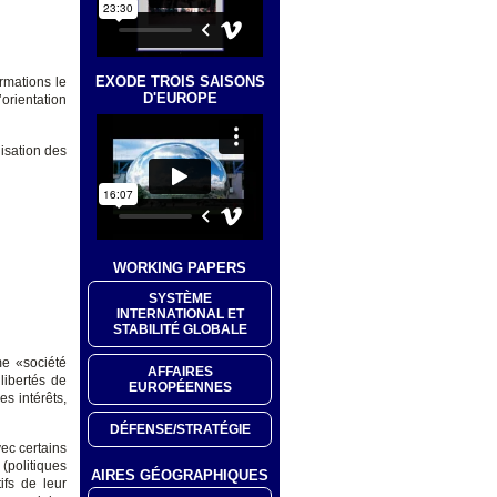
EXODE TROIS SAISONS
rmations le
D'EUROPE
orientation
isation des
WORKING PAPERS
SYSTÈME
INTERNATIONAL ET
STABILITÉ GLOBALE
me «société
AFFAIRES
 libertés de
EUROPÉENNES
s intérêts,
DÉFENSE/STRATÉGIE
ec certains
 (politiques
AIRES GÉOGRAPHIQUES
ifs de leur