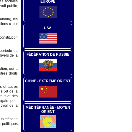
ues sociales
EUROPE
vail public,
ahalla), les
tions à but
USA
constitution
 période de
FÉDÉRATION DE RUSSIE
divers de la
tion, qui a
tres droits
CHINE - EXTRÊME ORIENT
s et autres
le 58 de la
oits et des
 égale pour
iction de la
MÉDITÉRRANÉE - MOYEN
ORIENT
 la création
s politiques