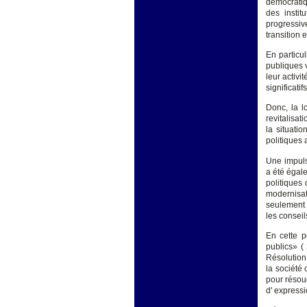
démocratiq
des instit
progressive
transition e
En particul
publiques 
leur activi
significatif
Donc, la l
revitalisat
la situati
politiques 
Une impuls
a été égale
politiques
modernisat
seulement 
les consei
En cette p
publics» (
Résolution
la société 
pour résou
d' expressi