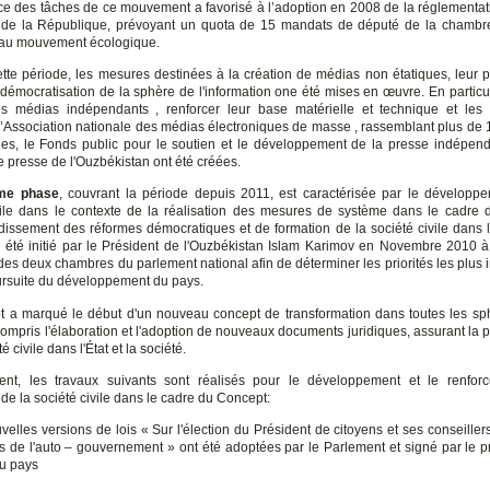
ce des tâches de ce mouvement a favorisé à l’adoption en 2008 de la réglementat
n de la République, prévoyant un quota de 15 mandats de député de la chamb
 au mouvement écologique.
tte période, les mesures destinées à la création de médias non étatiques, leur pa
 démocratisation de la sphère de l'information one été mises en œuvre. En particul
es médias indépendants , renforcer leur base matérielle et technique et les
’Association nationale des médias électroniques de masse , rassemblant plus de
ues, le Fonds public pour le soutien et le développement de la presse indépend
 presse de l'Ouzbékistan ont été créées.
ème phase
, couvrant la période depuis 2011, est caractérisée par le développ
vile dans le contexte de la réalisation des mesures de système dans le cadre
dissement des réformes démocratiques et de formation de la société civile dans 
 été initié par le Président de l'Ouzbékistan Islam Karimov en Novembre 2010 à
s deux chambres du parlement national afin de déterminer les priorités les plus 
ursuite du développement du pays.
 a marqué le début d'un nouveau concept de transformation dans toutes les sp
compris l'élaboration et l'adoption de nouveaux documents juridiques, assurant la p
é civile dans l'État et la société.
ent, les travaux suivants sont réalisés pour le développement et le renfor
s de la société civile dans le cadre du Concept:
velles versions de lois « Sur l'élection du Président de citoyens et ses conseiller
s de l'auto – gouvernement » ont été adoptées par le Parlement et signé par le p
du pays