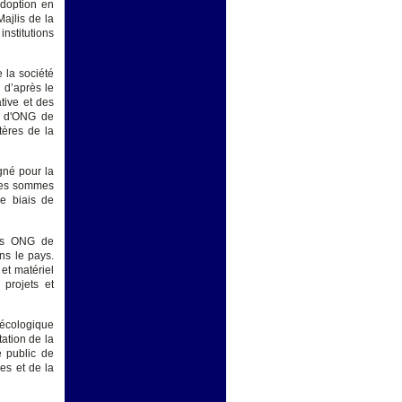
adoption en
ajlis de la
nstitutions
 la société
 d’après le
tive et des
s d'ONG de
tères de la
gné pour la
 Les sommes
le biais de
des ONG de
s le pays.
 et matériel
projets et
écologique
ation de la
e public de
es et de la