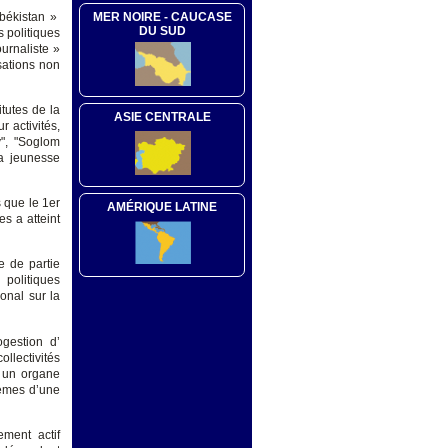
zbékistan »
MER NOIRE - CAUCASE
DU SUD
s politiques
urnaliste »
isations non
tutes de la
ASIE CENTRALE
r activités,
y", "Soglom
a jeunesse
 que le 1er
AMÉRIQUE LATINE
s a atteint
e de partie
 politiques
onal sur la
ogestion d’
ollectivités
e un organe
lèmes d’une
ment actif