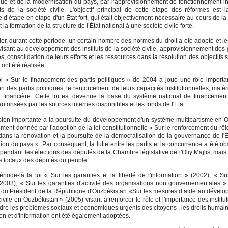
ue et de la modernisation du pays, par l’approvisionnement de fonctionnement 
uts de la société civile. L'objectif principal de cette étape des réformes est la
 d’étape en étape d'un État fort, qui était objectivement nécessaire au cours de l
t la formation de la structure de l’État national à une société civile forte.
ier, durant cette période, un certain nombre des normes du droit a été adopté et les
visant au développement des instituts de la société civile, approvisionnement des 
tés, consolidation de leurs efforts et les ressources dans la résolution des objectifs
s ont été réalisée.
oi « Sur le financement des partis politiques » de 2004 a joué une rôle importa
ion des partis politiques, le renforcement de leurs capacités institutionnelles, matér
on financière. Cette loi est devenue la base du système national de financement
autorisées par les sources internes disponibles et les fonds de l'Etat.
ion importante à la poursuite du développement d'un système multipartisme en 
ment donnée par l'adoption de la loi constitutionnelle « Sur le renforcement du rôl
 dans la rénovation et la poursuite de la démocratisation de la gouvernance de l'Et
ion du pays ». Par conséquent, la lutte entre les partis et la concurrence a été o
pendant les élections des députés de la Chambre législative de l'Oliy Majlis, mais
ls locaux des députés du peuple .
ériode-là la loi « Sur les garanties et la liberté de l'information » (2002), « Su
 2003), « Sur les garanties d'activité des organisations non gouvernementales » 
 du Président de la République d'Ouzbékistan «Sur les mesures d’aide au dével
civile en Ouzbékistan » (2005) visant à renforcer le rôle et l'importance des institut
dre les problèmes sociaux et économiques urgents des citoyens , les droits humains,
on et d'information ont été également adoptées.