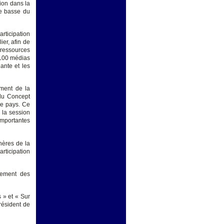
ion dans la
re basse du
rticipation
ier, afin de
 ressources
 100 médias
ante et les
ement de la
 du Concept
le pays. Ce
 la session
importantes
hères de la
articipation
cement des
s » et « Sur
résident de