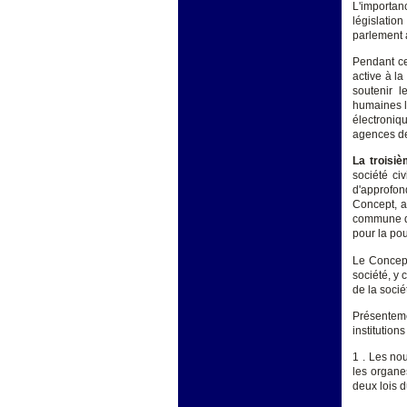
L'importan
législatio
parlement
Pendant ce
active à la
soutenir l
humaines l
électroniq
agences de
La troisi
société ci
d'approfon
Concept, a
commune de
pour la po
Le Concept
société, y 
de la sociét
Présentem
institution
1 . Les nou
les organe
deux lois 