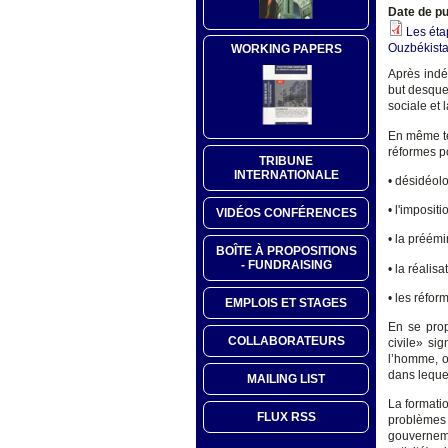
Date de pu
Les éta
Ouzbékista
WORKING PAPERS
Après indé
but desque
sociale et l
En même te
réformes p
TRIBUNE
INTERNATIONALE
• désidéolo
• l'imposit
VIDÉOS CONFÉRENCES
• la préémi
BOÎTE À PROPOSITIONS
- FUNDRAISING
• la réalisa
• les réfor
EMPLOIS ET STAGES
En se prop
COLLABORATEURS
civile» sig
l’homme, o
dans lequel
MAILING LIST
La formati
FLUX RSS
problèmes e
gouverneme