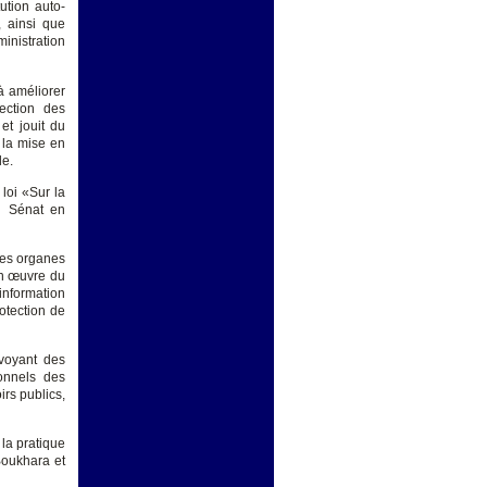
ution auto-
, ainsi que
inistration
à améliorer
ection des
et jouit du
 la mise en
le.
loi «Sur la
u Sénat en
des organes
en œuvre du
nformation
otection de
voyant des
ionnels des
irs publics,
la pratique
Boukhara et