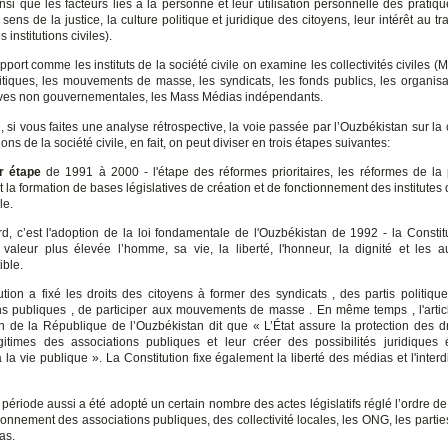
ainsi que les facteurs liés à la personne et leur utilisation personnelle des pratiq
sens de la justice, la culture politique et juridique des citoyens, leur intérêt au tra
es institutions civiles).
port comme les instituts de la société civile on examine les collectivités civiles (M
litiques, les mouvements de masse, les syndicats, les fonds publics, les organisa
ives non gouvernementales, les Mass Médias indépendants.
 si vous faites une analyse rétrospective, la voie passée par l’Ouzbékistan sur la 
ions de la société civile, en fait, on peut diviser en trois étapes suivantes:
r étape
de 1991 à 2000 - l'étape des réformes prioritaires, les réformes de la
et la formation de bases législatives de création et de fonctionnement des institutes 
le.
rd, c’est l'adoption de la loi fondamentale de l'Ouzbékistan de 1992 - la Constitu
 valeur plus élevée l’homme, sa vie, la liberté, l'honneur, la dignité et les au
ible.
ution a fixé les droits des citoyens à former des syndicats , des partis politique
ns publiques , de participer aux mouvements de masse . En même temps , l'artic
on de la République de l’Ouzbékistan dit que « L’État assure la protection des dr
égitimes des associations publiques et leur créer des possibilités juridiques
à la vie publique ». La Constitution fixe également la liberté des médias et l'interd
période aussi a été adopté un certain nombre des actes législatifs réglé l’ordre de
ionnement des associations publiques, des collectivité locales, les ONG, les partie
as.