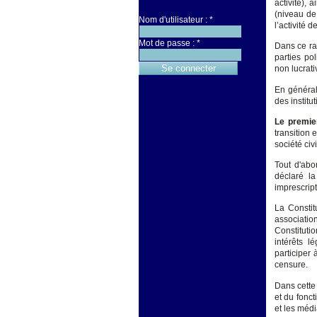
activité), 
(niveau de 
Nom d'utilisateur :
*
l’activité d
Mot de passe :
*
Dans ce rap
parties po
non lucrat
En général,
des institut
Le premie
transition 
société civi
Tout d'abo
déclaré la
imprescript
La Constit
associatio
Constituti
intérêts l
participer 
censure.
Dans cette 
et du fonct
et les médi