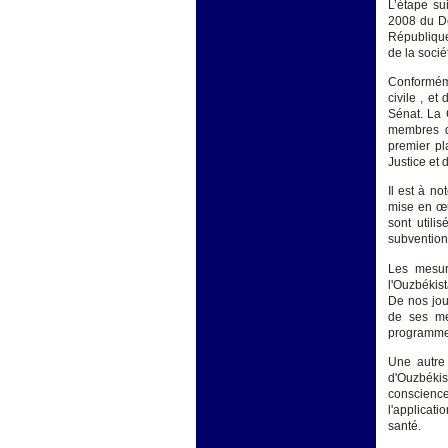
L’étape su
2008 du Dé
République
de la sociét
Conforméme
civile , e
Sénat. La 
membres d
premier pl
Justice et 
Il est à n
mise en œu
sont utili
subvention
Les mesur
l'Ouzbéki
De nos jour
de ses me
programmes
Une autre
d'Ouzbékis
conscience
l'applicat
santé.