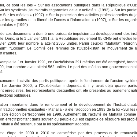
lier, ce sont les lois « Sur les associations publiques dans la République d'Ou
ur les syndicats , leurs droits et garanties de leur activité » (1992), « Sur les partie
 « Sur les médias » (1997) « Sur la protection des activités professionnelles du jo
ur les garanties et la liberté de l’accès à l'information » (1997), « Sur les organ
ntales » (1999).
 de ces documents a donné une puissante impulsion au développement des insti
ile. Donc, si le 1 Janvier 1991, à la République seulement 95 ONG ont effectué leu
vier 2000 leur nombre a atteint 2585 unités. Parmi ceux-ci "Mahalla", "Nuroni
hun", "Ecosan", Le Comité des femmes de l'Ouzbékistan, le mouvement de l
t d'autres.
xemple: le 1er Janvier 1991, en Ouzbékistan 291 médias ont été enregistré, tandis
00, leur nombre avait atteint 562 unités. Le part des médias non gouvernementale
3%.
concerne l’activité des partis politiques, après l'effondrement de l'ancien systèm
 1er Janvier 2000, à l'Ouzbékistan indépendant, il y avait déjà quatre partis
ment enregistrés, les représentants desquelles ont été présentés au parlement nati
lections publiques.
cation importante dans le renforcement et le développement de l'Institut d’aut
 traditionnelles existantes - Mahalla - a été l'adoption en 1993 de la loi «Sur les c
t son édition perfectionnée en 1999. Autrement dit, l'activité de Mahalla comm
ion effectif profitant dans soutien du peuple qui est capable de résoudre les prob
vitale a été soutenue par la loi spécialement adoptée.
me étape de 2000 à 2010 se caractérise par des processus de renouvelle