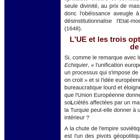
seule divinité, au prix de ma
donc l'obéissance aveugle à 
désinstitutionnalise l'Etat
(1648)
.
L'UE et les trois op
de
Si, comme le remarque avec lu
Echiquier
, « l'unification eu
un processus qui s'impose de 
on croit » et si l'idée europée
bureaucratique lourd et éloigné
que l'Union Européenne donne
so
L
ciétés affectées par un ma
la Turquie peut-elle donner à
intérieur ?
A la chute de l'empire soviéti
est l'un des pivots géopolitiq