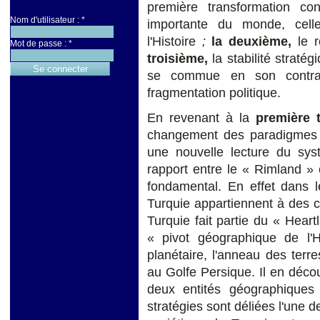
première transformation co
Nom d'utilisateur :
*
importante du monde, celle
l'Histoire
;
la deuxième,
le r
Mot de passe :
*
troisième,
la stabilité stratég
se commue en son contraire,
fragmentation politique.
En revenant à la
première t
changement des paradigmes g
une nouvelle lecture du sys
rapport entre le « Rimland » 
fondamental. En effet dans l
Turquie appartiennent à des co
Turquie fait partie du « Heart
« pivot géographique de l'
planétaire, l'anneau des ter
au Golfe Persique. Il en décou
deux entités géographiques 
stratégies sont déliées l'une d