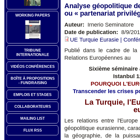
Analyse géopolitique 
ou « partenariat privilég
WORKING PAPERS
Auteur:
Irnerio Seminatore
Date de publication:
8/9/20
UE Turquie Eurasie | Confé
Publié dans le cadre de la p
TRIBUNE
INTERNATIONALE
Relations Européennes au
VIDÉOS CONFÉRENCES
Sixième séminaire 
Istanbul 
BOÎTE À PROPOSITIONS
- FUNDRAISING
POURQUOI L'EUR
Transcender les crises p
EMPLOIS ET STAGES
La Turquie, l'E
COLLABORATEURS
e
MAILING LIST
Les relations entre l'Europe
géopolitique eurasienne, cara
FLUX RSS
la géographie, de la puissa