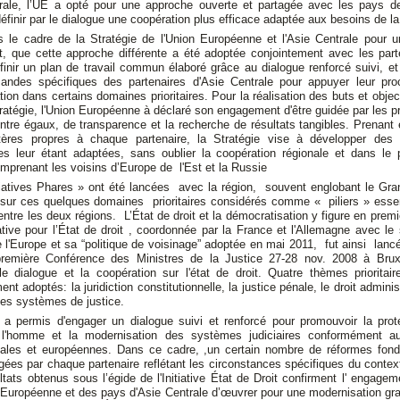
rale, l’UE a opté pour une approche ouverte et partagée avec les pays de
éfinir par le dialogue une coopération plus efficace adaptée aux besoins de la
s le cadre de la Stratégie de l'Union Européenne et l'Asie Centrale pour 
at, que cette approche différente a été adoptée conjointement avec les part
inir un plan de travail commun élaboré grâce au dialogue renforcé suivi, e
des spécifiques des partenaires d'Asie Centrale pour appuyer leur pr
ion dans certains domaines prioritaires. Pour la réalisation des buts et object
ratégie, l'Union Européenne à déclaré son engagement d'être guidée par les p
ntre égaux, de transparence et la recherche de résultats tangibles. Prenan
tères propres à chaque partenaire, la Stratégie vise à développer des
lles leur étant adaptées, sans oublier la coopération régionale et dans le 
prenant les voisins d’Europe de l'Est et la Russie
tiatives Phares » ont été lancées avec la région, souvent englobant le Gr
sur ces quelques domaines prioritaires considérés comme « piliers » essen
entre les deux régions. L’État de droit et la démocratisation y figure en premi
tive pour l’État de droit , coordonnée par la France et l'Allemagne avec le
 l'Europe et sa “politique de voisinage” adoptée en mai 2011, fut ainsi lanc
remière Conférence des Ministres de la Justice 27-28 nov. 2008 à Brux
le dialogue et la coopération sur l'état de droit. Quatre thèmes prioritai
nt adoptés: la juridiction constitutionnelle, la justice pénale, le droit administ
des systèmes de justice.
ve a permis d'engager un dialogue suivi et renforcé pour promouvoir la pro
 l'homme et la modernisation des systèmes judiciaires conformément 
onales et européennes. Dans ce cadre, ,un certain nombre de réformes fon
ées par chaque partenaire reflétant les circonstances spécifiques du contex
ltats obtenus sous l’égide de l'Initiative État de Droit confirment l' engage
 Européenne et des pays d'Asie Centrale d’œuvrer pour une modernisation gr