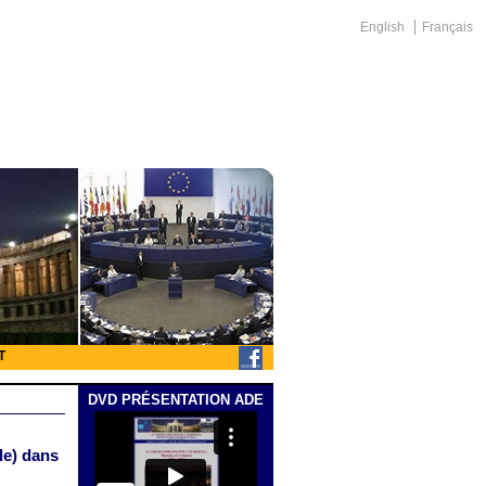
English
Français
T
DVD PRÉSENTATION ADE
le) dans