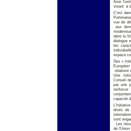
Asie Cent
visant à d
C’est dan
Partenari
vue de déf
aux deman
modernisat
dans la St
dialogue e
les carac
individue
espace com
Des « Ini
Européen 
relations 
Une Initia
Conseil de
par une p
renforcer 
conjointeme
capacité 
L’Initiati
droits de
internati
sont engag
. Les résu
de l'Union