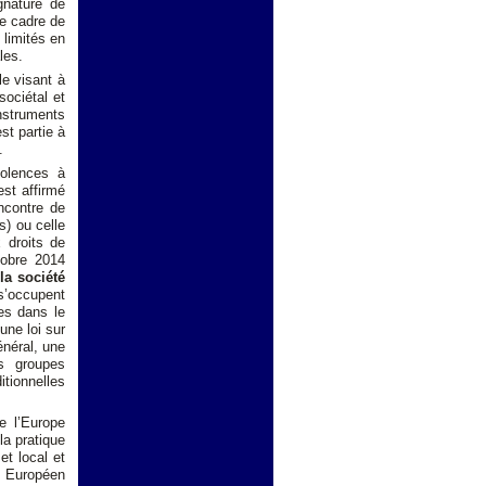
gnature de
le cadre de
 limités en
les.
le visant à
sociétal et
instruments
st partie à
.
iolences à
est affirmé
ncontre de
s) ou celle
x droits de
tobre 2014
la société
 s’occupent
es dans le
une loi sur
énéral, une
s groupes
tionnelles
de l’Europe
la pratique
et local et
t Européen