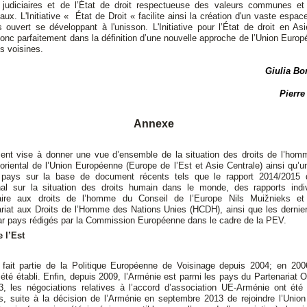
judiciaires et de l’État de droit respectueuse des valeurs communes et
naux. L'Initiative « État de Droit « facilite ainsi la création d'un vaste espa
 ouvert se développant à l'unisson. L'Initiative pour l’État de droit en As
onc parfaitement dans la définition d’une nouvelle approche de l’Union Euro
s voisines.
Giulia Bo
Pierre
Annexe
nt vise à donner une vue d’ensemble de la situation des droits de l’hom
oriental de l’Union Européenne (Europe de l’Est et Asie Centrale) ainsi qu’
 pays sur la base de document récents tels que le rapport 2014/2015 
onal sur la situation des droits humain dans le monde, des rapports indi
ire aux droits de l’homme du Conseil de l’Europe Nils Muižnieks et
iat aux Droits de l’Homme des Nations Unies (HCDH), ainsi que les dernier
par pays rédigés par la Commission Européenne dans le cadre de la PEV.
 l’Est
 fait partie de la Politique Européenne de Voisinage depuis 2004; en 200
 été établi. Enfin, depuis 2009, l’Arménie est parmi les pays du Partenariat O
13, les négociations relatives à l’accord d’association UE-Arménie ont été 
, suite à la décision de l’Arménie en septembre 2013 de rejoindre l’Union