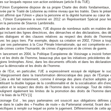
pes sur lesquels repose son action extérieure (article 8 du TUE).
 l’Union Européenne dispose de sa propre Charte des droits fondamentaux,
evée par le Traité de Lisbonne au même niveau que les traités. Dans le préa
 est affirmé que l’Union « place la personne et la dignité humaine au cœur de
s, l’Union Européenne a nommé en 2012 un Représentant Spécial pour les
en la personne de Stavros Lambrinidis.
dre de son action extérieure, l’UE dispose de nombreux outils en matière de
ui incluent des lignes directrices, des démarches et des déclarations, des d
des dialogues et des clauses relatives au respect des droits de l’homm
vec les pays tiers. Par exemple, depuis sa création en 2002, l’Union a touj
 par ses partenaires à la Cour Pénale Internationale, qui est compétente en
de crimes contre l’humanité, de crimes d’agression et de crimes de guerre.
n lancement en 2004, la Politique Européenne de Voisinage a insisté fortem
 et les droits de l’homme, beaucoup plus que les initiatives précédentes de 
gions limitrophes. Ainsi, dans les documents officiels et dans les déclaration
sur la démocratie et les droits de l’homme.
 de l’Est, en particulier, l’UE a expressément essayé de répliquer le su
 d’élargissement dans la transformation démocratique des pays de l’Europe c
. Cela a été fait notamment, comme il émerge des plans d’action adoptés p
tilisant la double logique de la conditionnalité et de la socialisation afin d’en
sation et le respect des droits de l’homme dans le voisinage. Tout de même
oulignent également les limites de la promotion des droits de l’homme dan
r le biais de la PEV.
[1]
oisinage Est , les pays partenaires ont souscrit aux obligations définies p
 dans le cadre des « Feuilles de route » du Partenariat oriental, fixant des
pécifiques à remplir sur lequel se porte le jugement. Différemment de cette a