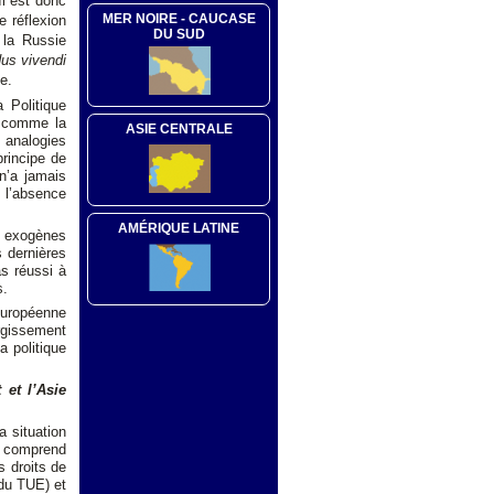
Il est donc
MER NOIRE - CAUCASE
e réflexion
DU SUD
 la Russie
us vivendi
e.
 Politique
é comme la
ASIE CENTRALE
s analogies
rincipe de
 n’a jamais
e l’absence
AMÉRIQUE LATINE
s exogènes
s dernières
as réussi à
s.
européenne
gissement
a politique
 et l’Asie
a situation
i comprend
s droits de
 du TUE) et