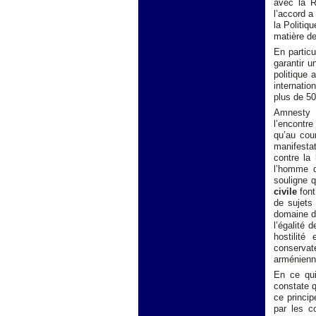
avec la R
l’accord a
la Politiq
matière de
En particu
garantir u
politique 
internatio
plus de 50
Amnesty 
l’encontre
qu’au cou
manifestat
contre la 
l’homme d
souligne 
civile
fon
de sujets
domaine de
l’égalité 
hostilit
conservat
arménienn
En ce qu
constate q
ce princip
par les c