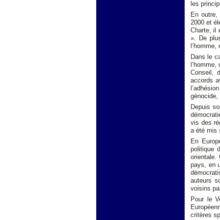
les princi
En outre,
2000 et él
Charte, il
». De plu
l’homme, 
Dans le ca
l’homme, q
Conseil, 
accords a
l’adhésion
génocide, 
Depuis so
démocratie
vis des ré
a été mis 
En Europe
politique
orientale
pays, en u
démocrati
auteurs s
voisins pa
Pour le V
Européenne
critères s