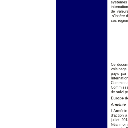
systèmes 
internatio
de valeurs
s’insère d
ses région
Ce docume
voisinage 
pays par
Internati
Commissa
Commissar
de suivi 
Europe de
Arménie
L’Arménie
d’action a
juillet 20
Néanmoins