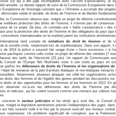
ussie (ce qui a été jugé incompatible avec l’accord d’association), la si
 été annulée. Le dernier rapport de suivi de la Commission Européenne dans 
ue Européenne de Voisinage constate que « l’Arménie a accompli des progrès
 démocratie solide et durable, de droits de l’homme et de libertés fondamenta
lier, la Commission observe que, malgré un projet de réforme constitutionnel
ne meilleure protection des droits de l’homme, il n’existe pas de consensus 
autour de ce projet. De plus, on constate une « faible connaissance » des 
naux pour la protection des droits de l’homme et des obligations du pays (qui e
 conventions internationales en la matière) parmi les institutions arméniennes
International rend compte de
violations du droit de réunion
et de v
 de la société civile, notamment lors de manifestations. Dans son rapport, il 
rs de 2014 la police a souvent fait usage d’une « force excessive » à l’e
ions pacifiques comme celle contre un projet de réforme des retraites (7 mar
hausse des tarifs de l’électricité (23 juin). Un rapport du Commissaire au
u Conseil de l’Europe Nils Muižnieks suite à une visite au pays en oc
que parfois les
défenseurs de droits de l’homme et les organisations de 
t l’objet de menaces de la part d’acteurs étatiques et non-étatiques lorsqu’ils
 sensibles. Notamment, plusieurs attaques ont ciblé les organisations activ
s droits des femmes et de l’égalité des genres pendant les discussions sur 
des droits et des opportunités pour les femmes et les hommes en 2013. En g
é est observée vis-à-vis les défenseurs des droits de l’homme par de
eurs et radicaux, qui les voient souvent comme une menace aux valeurs tradi
es.
i concerne le
secteur judiciaire
et les droits qu’y sont liés, le Conseil 
ue, malgré la législation arménienne prévoie l’indépendance des juges, dans 
e est très souvent violé à la fois par le pouvoir exécutif aux niveaux central 
ours supérieures. Un problème significatif de corruption, que le Parlemen