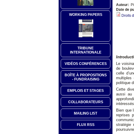
Auteur:
Pi
Date de pu
WORKING PAPERS
Droits 
TRIBUNE
INTERNATIONALE
Introduct
Le voisin
VIDÉOS CONFÉRENCES
de boulev
celle d’u
BOÎTE À PROPOSITIONS
multiples
- FUNDRAISING
politique 
Cette div
EMPLOIS ET STAGES
aussi au
approfondi
COLLABORATEURS
intéressés
Bien que l
MAILING LIST
reprises p
communica
stratégie
FLUX RSS
poursuivr