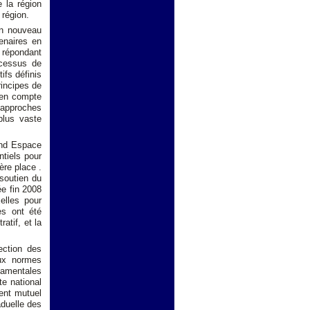
 la région
 région.
un nouveau
enaires en
t répondant
ocessus de
ifs définis
rincipes de
t en compte
 approches
plus vaste
and Espace
tiels pour
ère place .
 soutien du
ée fin 2008
elles pour
res ont été
ratif, et la
tection des
aux normes
damentales
te national
ment mutuel
aduelle des