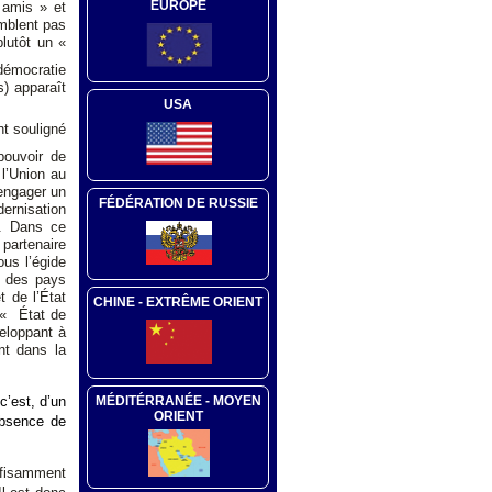
EUROPE
 amis » et
emblent pas
plutôt un «
 démocratie
s) apparaît
USA
nt souligné
pouvoir de
 l’Union au
'engager un
FÉDÉRATION DE RUSSIE
dernisation
s. Dans ce
partenaire
ous l’égide
et des pays
t de l’État
CHINE - EXTRÊME ORIENT
 « État de
veloppant à
ent dans la
MÉDITÉRRANÉE - MOYEN
c’est, d’un
ORIENT
absence de
uffisamment