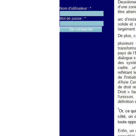
Deuxièmem
d’une zone
Nom d'utilisateur :
*
être attei
Mot de passe :
*
arc d’inst
solide et 
largement 
De plus, c
plusieurs
transforma
pays de l’
dialogue s
des systè
cadre, ,u
reflétant 
de l'Initi
d'Asie Cen
de droit 
Droit « fa
l'unisson.
définition
4
Or, ce qu
côté, un 
toute oppo
Enfin, un 