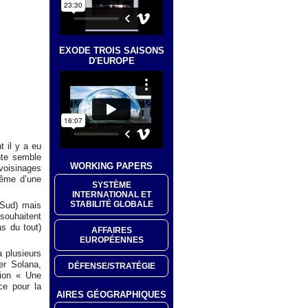
EXODE TROIS SAISONS
D'EUROPE
 il y a eu
nte semble
WORKING PAPERS
voisinages
même d’une
SYSTÈME
INTERNATIONAL ET
STABILITÉ GLOBALE
 Sud) mais
ouhaitent
as du tout)
AFFAIRES
EUROPÉENNES
à plusieurs
er Solana,
DÉFENSE/STRATÉGIE
tion « Une
ce pour la
AIRES GÉOGRAPHIQUES