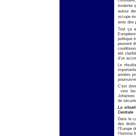
considéré,
évidente q
autour de
occupe évi
avec des 
Tout ça a
Européenn
politique 
peuvent ê
conditionn
été clarif
d’un acco
Le résult
importante
années pou
poursuivre
C’est don
vers les
Johannes H
de sécurit
La situat
Centrale
Dans le ca
des droit
l’Europe d
l’homme fi