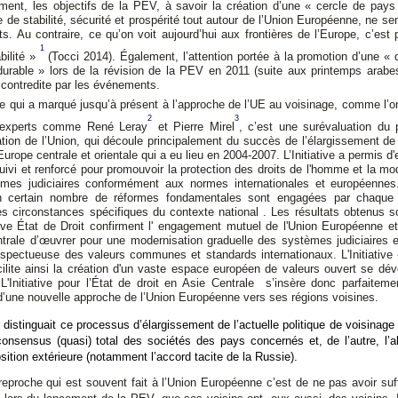
ent, les objectifs de la PEV, à savoir la création d’une « cercle de pays
 de stabilité, sécurité et prospérité tout autour de l’Union Européenne, ne s
nts. Au contraire, ce qu’on voit aujourd’hui aux frontières de l’Europe, c’est 
1
abilité »
(Tocci 2014). Également, l’attention portée à la promotion d’une «
durable » lors de la révision de la PEV en 2011 (suite aux printemps arabe
contredite par les événements.
e qui a marqué jusqu’à présent à l’approche de l’UE au voisinage, comme l’o
2
3
 experts comme René Leray
et Pierre Mirel
, c’est une surévaluation du 
tion de l’Union, qui découle principalement du succès de l’élargissement de
Europe centrale et orientale qui a eu lieu en 2004-2007. L’Initiative a permis d
uivi et renforcé pour promouvoir la protection des droits de l'homme et la mo
mes judiciaires conformément aux normes internationales et européenne
n certain nombre de réformes fondamentales sont engagées par chaque 
les circonstances spécifiques du contexte national . Les résultats obtenus s
ative État de Droit confirment l' engagement mutuel de l'Union Européenne 
trale d’œuvrer pour une modernisation graduelle des systèmes judiciaires e
respectueuse des valeurs communes et standards internationaux. L'Initiative
cilite ainsi la création d'un vaste espace européen de valeurs ouvert se dé
 L'Initiative pour l’État de droit en Asie Centrale s’insère donc parfaitem
 d’une nouvelle approche de l’Union Européenne vers ses régions voisines.
i distinguait ce processus d’élargissement de l’actuelle politique de voisinage 
consensus (quasi) total des sociétés des pays concernés et, de l’autre, l’
sition extérieure (notamment l’accord tacite de la Russie).
reproche qui est souvent fait à l’Union Européenne c’est de ne pas avoir s