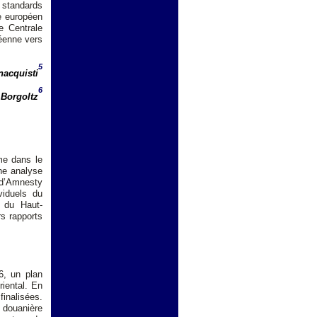
 standards
ce européen
ie Centrale
péenne vers
5
nacquisti
6
 Borgoltz
me dans le
une analyse
d’Amnesty
viduels du
 du Haut-
s rapports
6, un plan
riental. En
finalisées.
 douanière