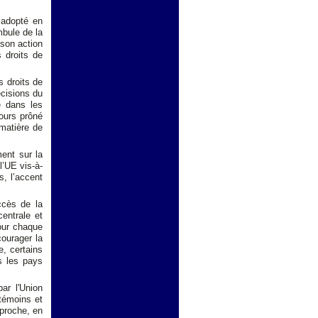
 adopté en
mbule de la
 son action
 droits de
s droits de
écisions du
e dans les
ours prôné
 matière de
ent sur la
l’UE vis-à-
s, l’accent
ccès de la
entrale et
our chaque
courager la
, certains
s les pays
ar l'Union
 témoins et
pproche, en