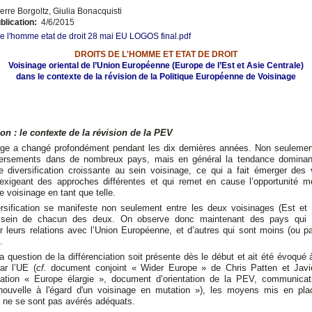
erre Borgoltz, Giulia Bonacquisti
blication:
4/6/2015
de l'homme etat de droit 28 mai EU LOGOS final.pdf
DROITS DE L'HOMME ET ETAT DE DROIT
Voisinage oriental de l’Union Européenne (Europe de l’Est et Asie Centrale)
dans le contexte de la révision de la Politique Européenne de Voisinage
ion : le contexte de la révision de la PEV
age a changé profondément pendant les dix dernières années. Non seulement
ersements dans de nombreux pays, mais en général la tendance domina
ne diversification croissante au sein voisinage, ce qui a fait émerger des 
 exigeant des approches différentes et qui remet en cause l’opportunité 
de voisinage en tant que telle.
ersification se manifeste non seulement entre les deux voisinages (Est et
 sein de chacun des deux. On observe donc maintenant des pays qui s
r leurs relations avec l’Union Européenne, et d’autres qui sont moins (ou p
.
a question de la différenciation soit présente dès le début et ait été évoqué 
ar l’UE (
cf.
document conjoint « Wider Europe » de Chris Patten et Javi
tion « Europe élargie », document d’orientation de la PEV, communica
 nouvelle à l'égard d'un voisinage en mutation »), les moyens mis en pla
e ne se sont pas avérés adéquats.