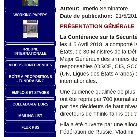
Auteur:
Irnerio Seminatore
Date de publication:
21/5/20
WORKING PAPERS
PRÉSENTATION GÉNÉRALE
La Conférence sur la Sécurité
les 4-5 Avril 2018, a comporté 
TRIBUNE
États, de 30 Ministres de la Déf
INTERNATIONALE
Major Généraux des armées des 
VIDÉOS CONFÉRENCES
responsables (OSCE, CIS, SCO,
(UN, Ligues des États Arabes) 
BOÎTE À PROPOSITIONS
internationales.
- FUNDRAISING
Une audience qualifiée de plus
EMPLOIS ET STAGES
ont été repris par 700 journali
COLLABORATEURS
par des décideurs de haut nive
directeurs de Think-Tanks et d'a
MAILING LIST
Ella a été ouverte par une allo
FLUX RSS
Fédération de Russie, Vladimir 