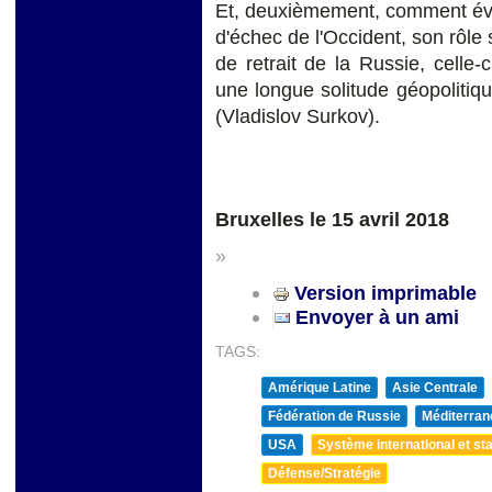
Et, deuxièmement, comment évit
d'échec de l'Occident, son rôle
de retrait de la Russie, celle
une longue solitude géopolitiq
(Vladislov Surkov).
Bruxelles le 15 avril 2018
»
Version imprimable
Envoyer à un ami
TAGS:
Amérique Latine
Asie Centrale
Fédération de Russie
Méditerran
USA
Système international et sta
Défense/Stratégie