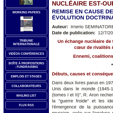
NUCLÉAIRE EST-OU
REMISE EN CAUSE DE
WORKING PAPERS
ÉVOLUTION DOCTRIN
Auteur:
Irnerio SEMINATOR
Date de publication:
12/7/2
TRIBUNE
Un échange nucléaire de t
INTERNATIONALE
cœur de rivalités 
VIDÉOS CONFÉRENCES
Ennemi, coalitions
BOÎTE À PROPOSITIONS
*
- FUNDRAISING
Débuts, causes et conséque
EMPLOIS ET STAGES
Dans deux livres parus en 1971
COLLABORATEURS
Unis dans le monde (1945-19
(tomes I et II)", R. Aron reche
MAILING LIST
la "guerre froide" et les id
FLUX RSS
l'émergence de la puissanc
prussien, axée sur l'analyse d