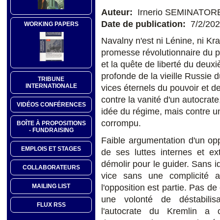
Auteur:
Irnerio SEMINATOR
Date de publication:
7/2/20
WORKING PAPERS
Navalny n'est ni Lénine, ni Kra
promesse révolutionnaire du pr
et la quête de liberté du deuxi
profonde de la vieille Russie d
TRIBUNE
INTERNATIONALE
vices éternels du pouvoir et 
contre la vanité d'un autocrat
VIDÉOS CONFÉRENCES
idée du régime, mais contre un 
corrompu.
BOÎTE À PROPOSITIONS
- FUNDRAISING
Faible argumentation d'un opp
EMPLOIS ET STAGES
de ses luttes internes et ex
démolir pour le guider. Sans id
COLLABORATEURS
vice sans une complicité a
MAILING LIST
l'opposition est partie. Pas de
une volonté de déstabilis
FLUX RSS
l'autocrate du Kremlin a 