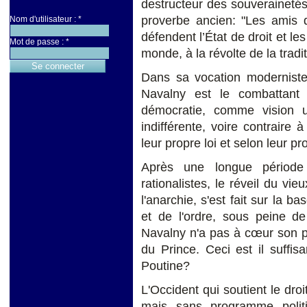
destructeur des souverainetés
proverbe ancien: "Les amis
Nom d'utilisateur :
*
défendent l’État de droit et le
Mot de passe :
*
monde, à la révolte de la tradi
Dans sa vocation modernist
Navalny est le combattant 
démocratie, comme vision uto
indifférente, voire contraire 
leur propre loi et selon leur pro
Après une longue période d
rationalistes, le réveil du vi
l'anarchie, s'est fait sur la ba
et de l'ordre, sous peine de 
Navalny n'a pas à cœur son pa
du Prince. Ceci est il suffis
Poutine?
L'Occident qui soutient le droi
mais sans programme politi